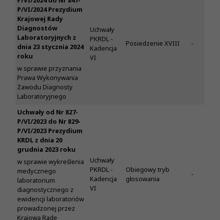
P/VI/2024 do Nr 847-
P/VI/2024 Prezydium
Krajowej Rady
Diagnostów
Uchwały
Laboratoryjnych z
PKRDL -
Posiedzenie XVIII
-
dnia 23 stycznia 2024
Kadencja
roku
VI
w sprawie przyznania
Prawa Wykonywania
Zawodu Diagnosty
Laboratoryjnego
Uchwały od Nr 827-
P/VI/2023 do Nr 829-
P/VI/2023 Prezydium
KRDL z dnia 20
grudnia 2023 roku
Uchwały
w sprawie wykreślenia
PKRDL -
Obiegowy tryb
medycznego
-
Kadencja
głosowania
laboratorium
VI
diagnostycznego z
ewidencji laboratoriów
prowadzonej przez
Krajową Radę