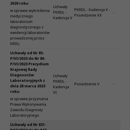
2020 roku
Uchwały
PKRDL - Kadencja V -
w sprawie wykreślenia
PKRDL -
-
Posiedzenie XX
medycznego
Kadencja V
laboratorium
diagnostycznego z
ewidencji laboratoriów
prowadzonej przez
KRDL;
Uchwały od Nr 85-
P/VI/2023 do Nr 86-
P/VI/2023 Prezydium
Krajowej Rady
Diagnostów
Uchwały
Laboratoryjnych z
PKRDL -
Posiedzenie V
-
dnia 28 marca 2023
Kadencja
roku
VI
w sprawie przyznania
Prawa Wykonywania
Zawodu Diagnosty
Laboratoryjnego
Uchwały od Nr 831-