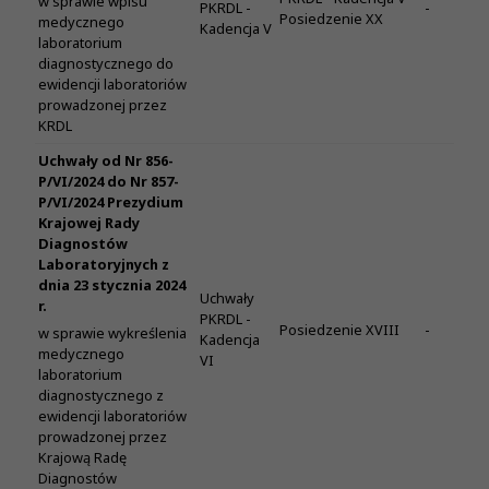
w sprawie wpisu
PKRDL -
-
Posiedzenie XX
medycznego
Kadencja V
laboratorium
diagnostycznego do
ewidencji laboratoriów
prowadzonej przez
KRDL
Uchwały od Nr 856-
P/VI/2024 do Nr 857-
P/VI/2024 Prezydium
Krajowej Rady
Diagnostów
Laboratoryjnych z
dnia 23 stycznia 2024
Uchwały
r.
PKRDL -
Posiedzenie XVIII
-
w sprawie wykreślenia
Kadencja
medycznego
VI
laboratorium
diagnostycznego z
ewidencji laboratoriów
prowadzonej przez
Krajową Radę
Diagnostów