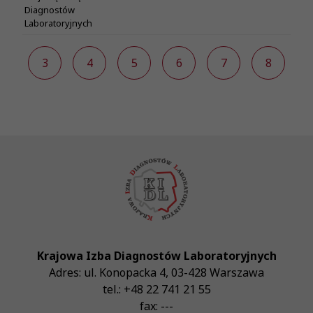
Diagnostów
Laboratoryjnych
2
3
4
5
6
7
8
Krajowa Izba Diagnostów Laboratoryjnych
Adres:
ul. Konopacka 4
,
03-428
Warszawa
tel.:
+48 22 741 21 55
fax:
---