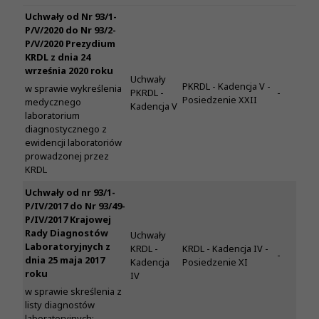
Uchwały od Nr 93/1-
P/V/2020 do Nr 93/2-
P/V/2020 Prezydium
KRDL z dnia 24
września 2020 roku
Uchwały
PKRDL - Kadencja V -
w sprawie wykreślenia
PKRDL -
-
Posiedzenie XXII
medycznego
Kadencja V
laboratorium
diagnostycznego z
ewidencji laboratoriów
prowadzonej przez
KRDL
Uchwały od nr 93/1-
P/IV/2017 do Nr 93/49-
P/IV/2017 Krajowej
Rady Diagnostów
Uchwały
Laboratoryjnych z
KRDL -
KRDL - Kadencja IV -
-
dnia 25 maja 2017
Kadencja
Posiedzenie XI
roku
IV
w sprawie skreślenia z
listy diagnostów
laboratoryjnych;