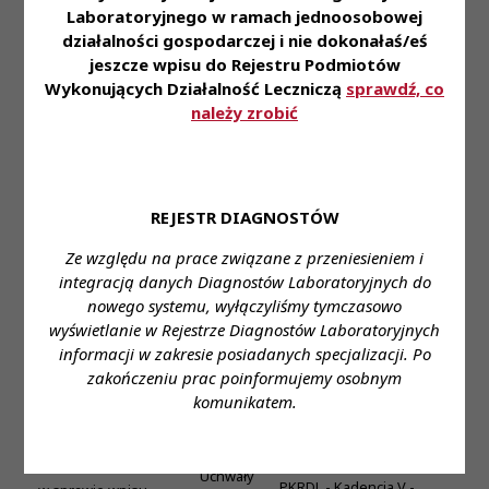
Laboratoryjnego w ramach jednoosobowej
Uchwały od Nr 87-
działalności gospodarczej i nie dokonałaś/eś
P/VI/2023 do Nr 91-
jeszcze wpisu do Rejestru Podmiotów
P/VI/2023 Prezydium
Wykonujących Działalność Leczniczą
sprawdź, co
Krajowej Rady
Diagnostów
należy zrobić
Laboratoryjnych z
dnia 28 marca 2023
Uchwały
roku
PKRDL -
Posiedzenie V
-
Kadencja
w sprawie stwierdzenia
REJESTR DIAGNOSTÓW
VI
utraty prawa
wykonywania zawodu
Ze względu na prace związane z przeniesieniem i
diagnosty
integracją danych Diagnostów Laboratoryjnych do
laboratoryjnego i
skreślenia z rejestru
nowego systemu, wyłączyliśmy tymczasowo
diagnostów
wyświetlanie w Rejestrze Diagnostów Laboratoryjnych
laboratoryjnych
informacji w zakresie posiadanych specjalizacji. Po
zakończeniu prac poinformujemy osobnym
Uchwały od Nr 86/1-
P/V/2020 do Nr 86/6-
komunikatem.
P/V/2020 Prezydium
KRDL z dnia 24 lipca
2020 roku
Uchwały
PKRDL - Kadencja V -