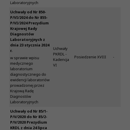
Laboratoryjnych
Uchwały od Nr 850-
P/VI/2024 do Nr 855-
P/VI/2024 Prezydium
Krajowej Rady
Diagnostów
Laboratoryjnych z
dnia 23 stycznia 2024
Uchwały
r.
PKRDL -
Posiedzenie XVIII
-
w sprawie wpisu
Kadencja
medycznego
VI
laboratorium
diagnostycznego do
ewidencji laboratoriów
prowadzonej przez
Krajową Radę
Diagnostów
Laboratoryjnych
Uchwały od Nr 85/1-
P/V/2020 do Nr 85/2-
P/V/2020 Prezydium
KRDL z dnia 24 lipca