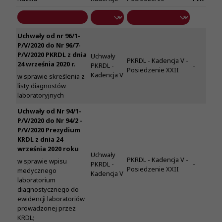
Uchwały od nr 96/1-
P/V/2020 do Nr 96/7-
P/V/2020 PKRDL z dnia
Uchwały
PKRDL - Kadencja V -
24 września 2020 r.
PKRDL -
-
Posiedzenie XXII
Kadencja V
w sprawie skreślenia z
listy diagnostów
laboratoryjnych
Uchwały od Nr 94/1-
P/V/2020 do Nr 94/2 -
P/V/2020 Prezydium
KRDL z dnia 24
września 2020 roku
Uchwały
PKRDL - Kadencja V -
w sprawie wpisu
PKRDL -
-
Posiedzenie XXII
medycznego
Kadencja V
laboratorium
diagnostycznego do
ewidencji laboratoriów
prowadzonej przez
KRDL;