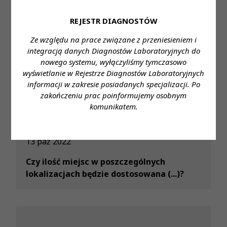
REJESTR DIAGNOSTÓW
Ze względu na prace związane z przeniesieniem i
integracją danych Diagnostów Laboratoryjnych do
nowego systemu, wyłączyliśmy tymczasowo
13 paź 2022
wyświetlanie w Rejestrze Diagnostów Laboratoryjnych
Jak realizowany będzie kurs/szkolenie?
informacji w zakresie posiadanych specjalizacji. Po
zakończeniu prac poinformujemy osobnym
komunikatem.
13 paź 2022
Czy ilość miejsc w poszczególnych
lokalizacjach będzie dostosowana (...)?