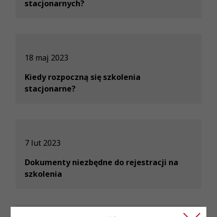
stacjonarnych?
18 maj 2023
Kiedy rozpoczną się szkolenia
stacjonarne?
7 lut 2023
Dokumenty niezbędne do rejestracji na
szkolenia