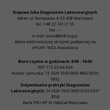
Krajowa Izba Diagnostów Laboratoryjnych
Adres:
ul. Konopacka 4
,
03-428
Warszawa
tel.:
+48 22 741 21 55
fax:
---
e-mail:
biuro@kidl.org.pl
Adres elektronicznej skrzynki podawczej na
ePUAP:
/KIDL/kancelaria
Biuro czynne w godzinach: 8:00 - 16:00
NIP
113-23-94-634
Numer rachunku: 72 1020 1042 0000 8802 0010
5692
Indywidualne praktyki Diagnostów
Laboratoryjnych:
24 1020 1042 0000 8102 0437
3056
Bank PKO BP IV Oddział Warszawa