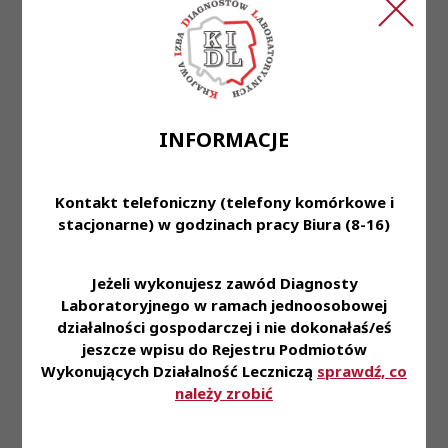
7 lut 2023
Jak elektronicznie podpisać dokumenty,
które wgrywam na platformę?
INFORMACJE
28 paź 2022
Kontakt telefoniczny (telefony komórkowe i
stacjonarne) w godzinach pracy Biura (8-16)
Czy za udział w szkoleniach otrzymam
PIT? Czy będę płacić...
Jeżeli wykonujesz zawód Diagnosty
Laboratoryjnego w ramach jednoosobowej
działalności gospodarczej i nie dokonałaś/eś
jeszcze wpisu do Rejestru Podmiotów
Wykonujących Działalność Leczniczą
sprawdź, co
28 paź 2022
należy zrobić
Jak złożyć prawidłowo formularze
rekrutacji/załączniki do zgłoszenia?