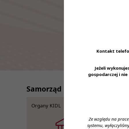
Kontakt telefo
Jeżeli wykonuj
gospodarczej i ni
Samorząd
Organy KIDL
Komisje i
zespoły
Ze względu na prace
KRDL
systemu, wyłączyliśm