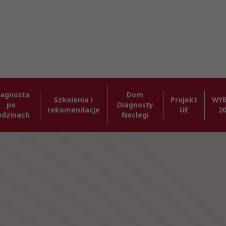
iagnosta
Dom
Szkolenia i
Projekt
WY
po
Diagnosty
rekomendacje
UE
2
odzinach
Noclegi