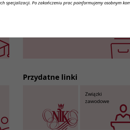
ch specjalizacji. Po zakończeniu prac poinformujemy osobnym ko
Lista medycznych laboratoriów
diagnostycznych
Przydatne linki
Związki
zawodowe