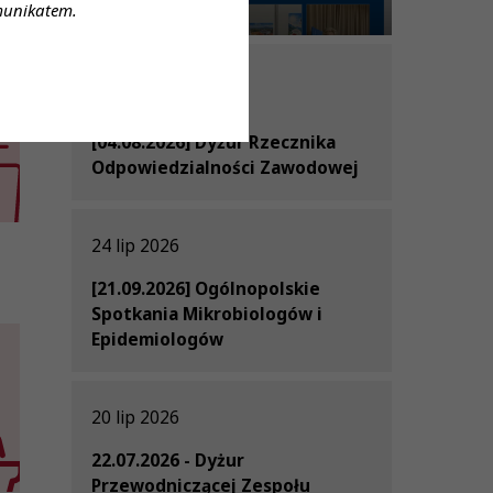
już jest!
munikatem.
30 lip 2026
[04.08.2026] Dyżur Rzecznika
Odpowiedzialności Zawodowej
24 lip 2026
[21.09.2026] Ogólnopolskie
Spotkania Mikrobiologów i
Epidemiologów
20 lip 2026
22.07.2026 - Dyżur
Przewodniczącej Zespołu