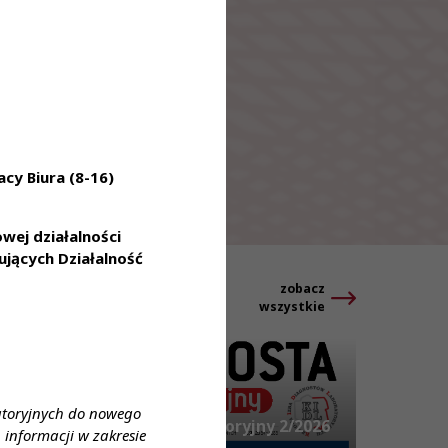
cy Biura (8-16)
ej działalności
jących Działalność
zobacz
Aktualności
wszystkie
31 lip 2026
atoryjnych do nowego
Diagnosta laboratoryjny 2/2026
informacji w zakresie