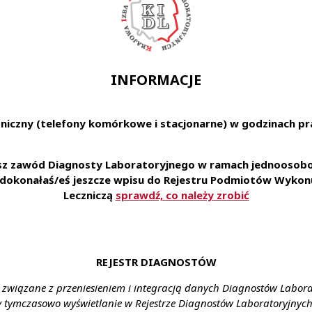
INFORMACJE
niczny (telefony komórkowe i stacjonarne) w godzinach pra
esz zawód Diagnosty Laboratoryjnego w ramach jednoosobow
e dokonałaś/eś jeszcze wpisu do Rejestru Podmiotów Wykonu
Leczniczą
sprawdź, co należy zrobić
Listy
Rejestr diagnostów laboratoryjnych
REJESTR DIAGNOSTÓW
 związane z przeniesieniem i integracją danych Diagnostów Labor
y tymczasowo wyświetlanie w Rejestrze Diagnostów Laboratoryjnych 