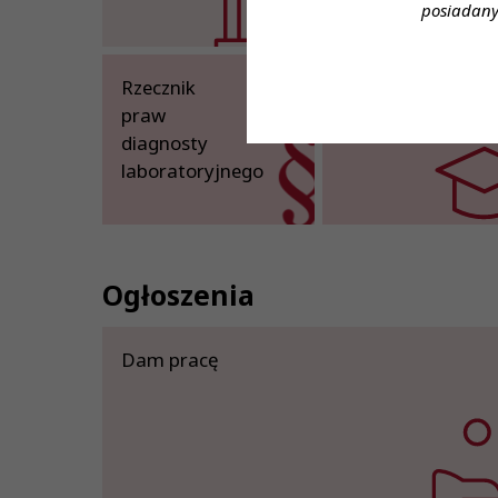
posiadany
Rzecznik
Patronat
praw
Honorowy
diagnosty
laboratoryjnego
Ogłoszenia
Dam pracę