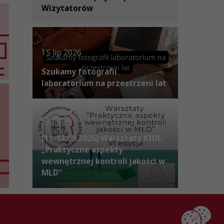
Wizytatorów
15 lip 2026
Szukamy fotografii
laboratorium na przestrzeni lat
15 lip 2026
[11-12.09.2026] Warsztaty KIDL
„Praktyczne aspekty
wewnętrznej kontroli jakości w
MLD”