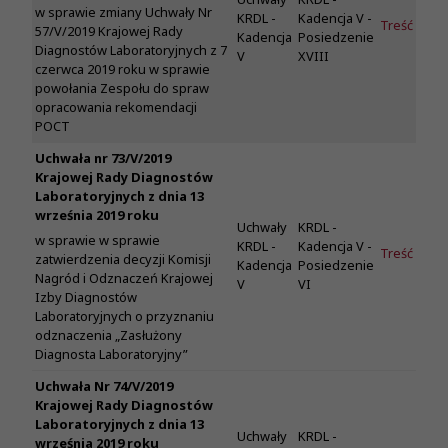
w sprawie zmiany Uchwały Nr
KRDL -
Kadencja V -
Treść
57/V/2019 Krajowej Rady
Kadencja
Posiedzenie
Diagnostów Laboratoryjnych z 7
V
XVIII
czerwca 2019 roku w sprawie
powołania Zespołu do spraw
opracowania rekomendacji
POCT
Uchwała nr 73/V/2019
Krajowej Rady Diagnostów
Laboratoryjnych z dnia 13
września 2019 roku
Uchwały
KRDL -
w sprawie w sprawie
KRDL -
Kadencja V -
Treść
zatwierdzenia decyzji Komisji
Kadencja
Posiedzenie
Nagród i Odznaczeń Krajowej
V
VI
Izby Diagnostów
Laboratoryjnych o przyznaniu
odznaczenia „Zasłużony
Diagnosta Laboratoryjny”
Uchwała Nr 74/V/2019
Krajowej Rady Diagnostów
Laboratoryjnych z dnia 13
Uchwały
KRDL -
września 2019 roku