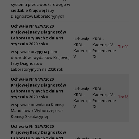
systemu przeciwpożarowego w
siedzibie Krajowej Izby
Diagnostów Laboratoryjnych
Uchwała Nr 83/V/2020
Krajowej Rady Diagnostów
Laboratoryjnych z dnia 11
Uchwały
KRDL -
stycznia 2020 roku
KRDL -
Kadencja V -
Treść
Kadencja
Posiedzenie
w sprawie przyjęcia planu
V
IX
dochodów i wydatków Krajowej
Izby Diagnostów
Laboratoryjnych na 2020 rok
Uchwała Nr 84/V/2020
Krajowej Rady Diagnostów
Uchwały
KRDL -
Laboratoryjnych z dnia 11
KRDL -
Kadencja V -
stycznia 2020 roku
Treść
Kadencja
Posiedzenie
w sprawie powołania Komisji
V
IX
Mandatowo-Wyborczej oraz
Komisji Skrutacyjnej
Uchwała Nr 85/V/2020
Krajowej Rady Diagnostów
Laboratoryjnych z dnia 11