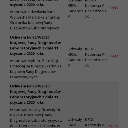
Uchwały
KRDL -
stycznia 2020 roku
KRDL -
Kadencja V -
Treść
Kadencja
Posiedzenie
w sprawie odwołania Pana
V
IX
Wojciecha Marchlika z funkcji
Skarbnika Krajowej Rady
Diagnostów Laboratoryjnych
Uchwała Nr 86/V/2020
Krajowej Rady Diagnostów
Laboratoryjnych z dnia 11
Uchwały
KRDL -
stycznia 2020 roku
KRDL -
Kadencja V -
Treść
Kadencja
Posiedzenie
w sprawie wyboru Pani Alicji
V
IX
Utrackiej na funkcję Skarbnika
Krajowej Rady Diagnostów
Laboratoryjnych
Uchwała Nr 87/V/2020
Krajowej Rady Diagnostów
Laboratoryjnych z dnia 11
stycznia 2020 roku
w sprawie zmiany Uchwały Nr
62/V/2019 Krajowej Rady
Uchwały
KRDL -
Diagnostów Laboratoryjnych z
KRDL -
Kadencja V -
dnia 13 września 2019 roku w
Treść