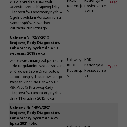
KRDL -
Kadencja V -
w sprawie deklaracji woli
Treść
Kadencja
Posiedzenie
uczestniczenia Krajowej Izby
V
XVIII
Diagnostów Laboratoryjnych w
Ogólnopolskim Porozumieniu
Samorządów Zawodów
Zaufania Publicznego
Uchwała Nr 72/V/2019
Krajowej Rady Diagnostów
Laboratoryjnych z dnia 13
września 2019 roku
Uchwały
KRDL -
w sprawie zmiany załącznika nr
KRDL -
Kadencja V -
1 do Regulaminu wynagradzania
Treść
Kadencja
Posiedzenie
w Krajowej Izbie Diagnostów
V
VI
Laboratoryjnych stanowiącego
załącznik nr 1 do Uchwały Nr
48/IV/2015 Krajowej Rady
Diagnostów Laboratoryjnych z
dnia 11 grudnia 2015 roku
Uchwały Nr 148/V/2021
Krajowej Rady Diagnostów
Laboratoryjnych z dnia 29
lipca 2021 roku
Uchwały
KRDL -