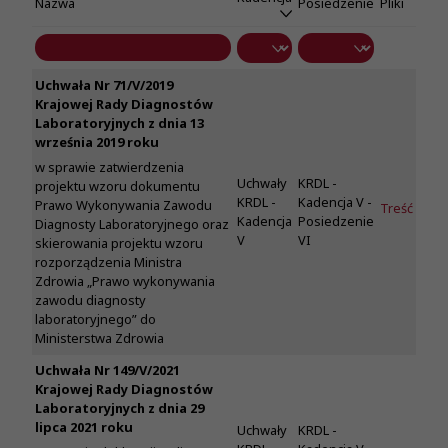
Nazwa
Posiedzenie
Pliki
Uchwała Nr 71/V/2019
Krajowej Rady Diagnostów
Laboratoryjnych z dnia 13
września 2019 roku
w sprawie zatwierdzenia
Uchwały
KRDL -
projektu wzoru dokumentu
KRDL -
Kadencja V -
Prawo Wykonywania Zawodu
Treść
Kadencja
Posiedzenie
Diagnosty Laboratoryjnego oraz
V
VI
skierowania projektu wzoru
rozporządzenia Ministra
Zdrowia „Prawo wykonywania
zawodu diagnosty
laboratoryjnego” do
Ministerstwa Zdrowia
Uchwała Nr 149/V/2021
Krajowej Rady Diagnostów
Laboratoryjnych z dnia 29
lipca 2021 roku
Uchwały
KRDL -