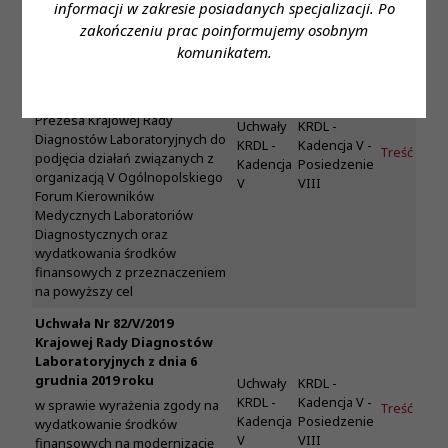
informacji w zakresie posiadanych specjalizacji. Po
Uchwała Nr 81/V/2019
zakończeniu prac poinformujemy osobnym
Krajowej Rady Diagnostów
komunikatem.
Laboratoryjnych z dnia 6
grudnia 2019 roku
w sprawie upoważnienia
Prezesa Krajowej Rady
Uchwały
KRDL -
Diagnostów Laboratoryjnych do
KRDL -
Kadencja V -
Treść
podjęcia działań związanych z
Kadencja
Posiedzenie
organizacją V Ogólnopolskiego
V
VIII
Forum Kierowników
Medycznych Laboratoriów
Diagnostycznych oraz
wydatkowania środków
finansowych z przeznaczeniem
na powyższy cel
Uchwała Nr 82/V/2019
Krajowej Rady Diagnostów
Laboratoryjnych z dnia 6
grudnia 2019 roku
Uchwały
KRDL -
KRDL -
Kadencja V -
w sprawie wyrażenia zgody na
Treść
Kadencja
Posiedzenie
wydatkowanie środków
V
VIII
finansowych na modernizację