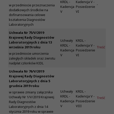
KRDL -
Kadencja V -
-
w przedmiocie przeznaczenia
Kadencja
Posiedzenie
dodatkowych środków na
V
VI
dofinansowania celowe
kształcenia Diagnostów
Laboratoryjnych
Uchwała Nr 75/V/2019
Krajowej Rady Diagnostów
Uchwały
KRDL -
Laboratoryjnych z dnia 13
KRDL -
Kadencja V -
września 2019 roku
Treść
Kadencja
Posiedzenie
w przedmiocie umorzenia
V
VI
zaległych składek oraz zwrotu
nadpłat członków KIDL
Uchwała Nr 76/V/2019
Krajowej Rady Diagnostów
Laboratoryjnych z dnia 5
grudnia 2019 roku
Uchwały
KRDL -
w sprawie zmiany załącznika
KRDL -
Kadencja V -
Uchwały Nr 1/V/2019 Krajowej
Treść
Kadencja
Posiedzenie
Rady Diagnostów
V
VIII
Laboratoryjnych z dnia 14
stycznia 2019 roku w sprawie