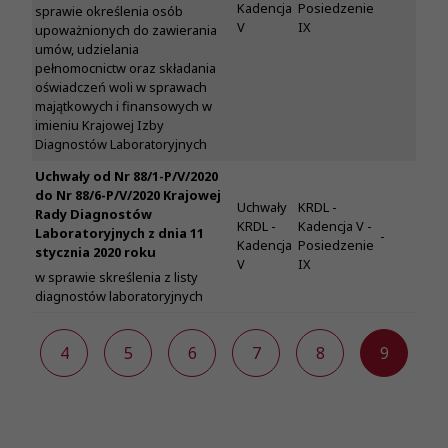
Kadencja
Posiedzenie
sprawie określenia osób
V
IX
upoważnionych do zawierania
umów, udzielania
pełnomocnictw oraz składania
oświadczeń woli w sprawach
majątkowych i finansowych w
imieniu Krajowej Izby
Diagnostów Laboratoryjnych
Uchwały od Nr 88/1-P/V/2020
do Nr 88/6-P/V/2020 Krajowej
Uchwały
KRDL -
Rady Diagnostów
KRDL -
Kadencja V -
Laboratoryjnych z dnia 11
-
Kadencja
Posiedzenie
stycznia 2020 roku
V
IX
w sprawie skreślenia z listy
diagnostów laboratoryjnych
3
4
5
6
7
8
9
1