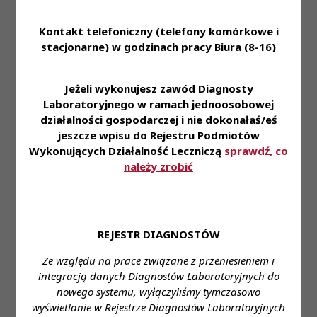
Kadencja
Posiedzenie
w sprawie wyboru Rzecznika
V
VIII
Praw Diagnosty
Kontakt telefoniczny (telefony komórkowe i
Laboratoryjnego
stacjonarne) w godzinach pracy Biura (8-16)
Uchwała Nr 80/V/2019
Krajowej Rady Diagnostów
Jeżeli wykonujesz zawód Diagnosty
Laboratoryjnych z dnia 6
grudnia 2019 roku
Laboratoryjnego w ramach jednoosobowej
działalności gospodarczej i nie dokonałaś/eś
w sprawie zatwierdzenia decyzji
Komisji Nagród i Odznaczeń
jeszcze wpisu do Rejestru Podmiotów
Krajowej Rady Diagnostów
Wykonujących Działalność Leczniczą
sprawdź, co
Laboratoryjnych o przyznaniu
Uchwały
KRDL -
należy zrobić
nagród pieniężnych dla
KRDL -
Kadencja V -
Treść
najlepszych absolwentów
Kadencja
Posiedzenie
kierunku analityka
V
VIII
medyczna/medycyna
laboratoryjna oraz nagród za
REJESTR DIAGNOSTÓW
najlepsze prace magisterskie
dla absolwentów uczelni
Ze względu na prace związane z przeniesieniem i
medycznej/uniwersytetu
integracją danych Diagnostów Laboratoryjnych do
kształcącego na kierunku
nowego systemu, wyłączyliśmy tymczasowo
analityka medyczna/medycyna
wyświetlanie w Rejestrze Diagnostów Laboratoryjnych
laboratoryjna