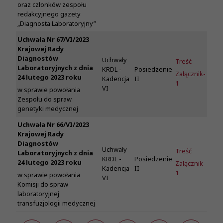
oraz członków zespołu
redakcyjnego gazety
„Diagnosta Laboratoryjny”
Uchwała Nr 67/VI/2023
Krajowej Rady
Diagnostów
Uchwały
Treść
Laboratoryjnych z dnia
KRDL -
Posiedzenie
Załącznik-
24 lutego 2023 roku
Kadencja
II
1
VI
w sprawie powołania
Zespołu do spraw
genetyki medycznej
Uchwała Nr 66/VI/2023
Krajowej Rady
Diagnostów
Uchwały
Treść
Laboratoryjnych z dnia
KRDL -
Posiedzenie
24 lutego 2023 roku
Załącznik-
Kadencja
II
1
w sprawie powołania
VI
Komisji do spraw
laboratoryjnej
transfuzjologii medycznej