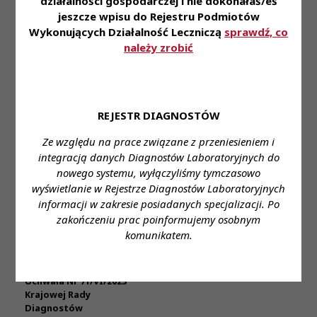
działalności gospodarczej i nie dokonałaś/eś
do przeprowadzenia
jeszcze wpisu do Rejestru Podmiotów
audytów finansowego,
organizacyjnego i
Wykonujących Działalność Leczniczą
sprawdź, co
bezpieczeństwa danych
należy zrobić
Uchwała Nr 72/VI/2023
Krajowej Rady
Diagnostów
Laboratoryjnych z dnia
REJESTR DIAGNOSTÓW
23 lutego 2023 roku
Treść
w sprawie zmiany uchwały
Ze względu na prace związane z przeniesieniem i
Uchwały
Załącznik-
Nr 210/V/2022 Krajowej
KRDL -
Posiedzenie
integracją danych Diagnostów Laboratoryjnych do
1
Rady Diagnostów
Kadencja
II
nowego systemu, wyłączyliśmy tymczasowo
Załącznik-
Laboratoryjnych z dnia 24
VI
wyświetlanie w Rejestrze Diagnostów Laboratoryjnych
2
listopada 2022 roku w
informacji w zakresie posiadanych specjalizacji. Po
sprawie przyjęcia planu
dochodów i wydatków
zakończeniu prac poinformujemy osobnym
Krajowej Izby Diagnostów
komunikatem.
Laboratoryjnych na 2023
rok
Uchwała Nr 71/VI/2023
Krajowej Rady
Diagnostów