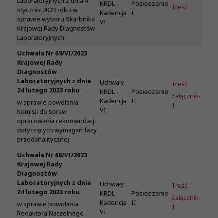
Laboratoryjnych z dnia 4
KRDL -
Posiedzenie
Treść
stycznia 2023 roku w
Kadencja
I
sprawie wyboru Skarbnika
VI
Krajowej Rady Diagnostów
Laboratoryjnych
Uchwała Nr 69/VI/2023
Krajowej Rady
Diagnostów
Laboratoryjnych z dnia
Uchwały
Treść
24 lutego 2023 roku
KRDL -
Posiedzenie
Załącznik-
Kadencja
II
w sprawie powołania
1
VI
Komisji do spraw
opracowania rekomendacji
dotyczących wymagań fazy
przedanalitycznej
Uchwała Nr 68/VI/2023
Krajowej Rady
Diagnostów
Laboratoryjnych z dnia
Uchwały
Treść
24 lutego 2023 roku
KRDL -
Posiedzenie
Załącznik-
Kadencja
II
w sprawie powołania
1
VI
Redaktora Naczelnego