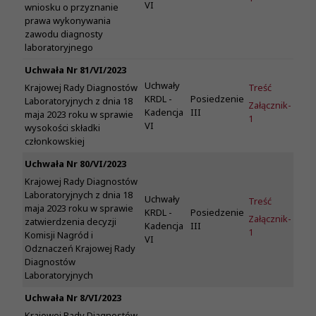
VI
wniosku o przyznanie
prawa wykonywania
zawodu diagnosty
laboratoryjnego
Uchwała Nr 81/VI/2023
Uchwały
Treść
Krajowej Rady Diagnostów
KRDL -
Posiedzenie
Laboratoryjnych z dnia 18
Załącznik-
Kadencja
III
maja 2023 roku w sprawie
1
VI
wysokości składki
członkowskiej
Uchwała Nr 80/VI/2023
Krajowej Rady Diagnostów
Laboratoryjnych z dnia 18
Uchwały
Treść
maja 2023 roku w sprawie
KRDL -
Posiedzenie
Załącznik-
zatwierdzenia decyzji
Kadencja
III
1
Komisji Nagród i
VI
Odznaczeń Krajowej Rady
Diagnostów
Laboratoryjnych
Uchwała Nr 8/VI/2023
Krajowej Rady Diagnostów