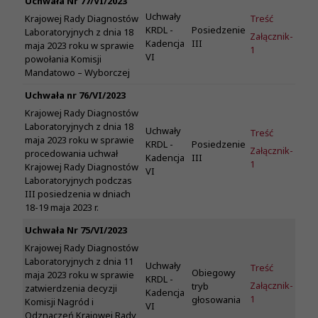
Uchwała Nr 77/VI/2023
Uchwały
Treść
Krajowej Rady Diagnostów
KRDL -
Posiedzenie
Laboratoryjnych z dnia 18
Załącznik-
Kadencja
III
maja 2023 roku w sprawie
1
VI
powołania Komisji
Mandatowo – Wyborczej
Uchwała nr 76/VI/2023
Krajowej Rady Diagnostów
Laboratoryjnych z dnia 18
Uchwały
Treść
maja 2023 roku w sprawie
KRDL -
Posiedzenie
Załącznik-
procedowania uchwał
Kadencja
III
1
Krajowej Rady Diagnostów
VI
Laboratoryjnych podczas
III posiedzenia w dniach
18-19 maja 2023 r.
Uchwała Nr 75/VI/2023
Krajowej Rady Diagnostów
Laboratoryjnych z dnia 11
Uchwały
Treść
Obiegowy
maja 2023 roku w sprawie
KRDL -
Załącznik-
tryb
zatwierdzenia decyzji
Kadencja
1
głosowania
Komisji Nagród i
VI
Odznaczeń Krajowej Rady