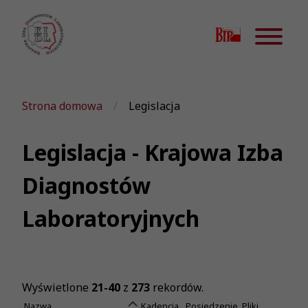
Strona domowa
Legislacja
Legislacja - Krajowa Izba
Diagnostów
Laboratoryjnych
Wyświetlone
21-40
z
273
rekordów.
Nazwa
Kadencja
Posiedzenie
Pliki