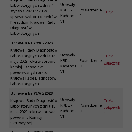
Uchwały
Laboratoryjnych z dnia 4
KRDL -
Posiedzenie
stycznia 2023 roku w
Treść
Kadencja
I
sprawie wyboru członków
VI
Prezydium Krajowej Rady
Diagnostów
Laboratoryjnych
Uchwała Nr 79/VI/2023
Krajowej Rady Diagnostów
Uchwały
Treść
Laboratoryjnych z dnia 18
KRDL -
Posiedzenie
maja 2023 roku w sprawie
Załącznik-
Kadencja
III
komisji i zespołów
1
VI
powoływanych przez
Krajową Radę Diagnostów
Laboratoryjnych
Uchwała Nr 78/VI/2023
Uchwały
Treść
Krajowej Rady Diagnostów
KRDL -
Posiedzenie
Laboratoryjnych z dnia 18
Załącznik-
Kadencja
III
maja 2023 roku w sprawie
1
VI
powołania Komisji
Skrutacyjnej