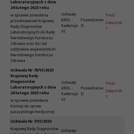
Laboratoryjnych z dnia
24 lutego 2023 roku
Uchwały
Treść
w sprawie powołania
KRDL -
Posiedzenie
przedstawicieli Krajowej
Załącznik-
Kadencja
II
Rady Diagnostów
1
VI
Laboratoryjnych do Rady
Narodowego Funduszu
Zdrowia oraz do rad
oddziałów wojewódzkich
Narodowego Funduszu
Zdrowia
Uchwała Nr 70/VI/2023
Krajowej Rady
Diagnostów
Uchwały
Treść
Laboratoryjnych z dnia
KRDL -
Posiedzenie
Załącznik-
24 lutego 2023 roku
Kadencja
II
1
VI
w sprawie powołania
Komisji do spraw
parazytologii medycznej
Uchwała Nr 7/VI/2023
Krajowej Rady Diagnostów
Uchwały