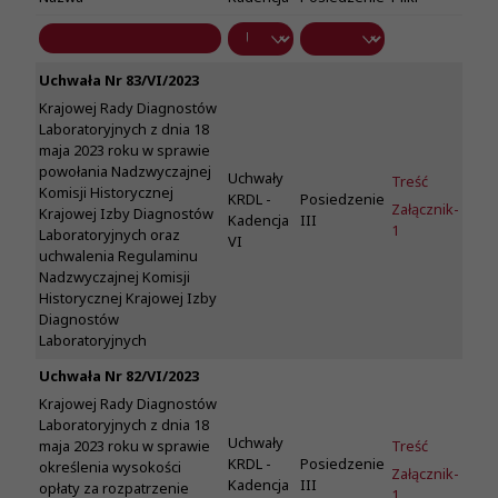
Uchwała Nr 83/VI/2023
Krajowej Rady Diagnostów
Laboratoryjnych z dnia 18
maja 2023 roku w sprawie
powołania Nadzwyczajnej
Uchwały
Treść
Komisji Historycznej
KRDL -
Posiedzenie
Załącznik-
Krajowej Izby Diagnostów
Kadencja
III
1
Laboratoryjnych oraz
VI
uchwalenia Regulaminu
Nadzwyczajnej Komisji
Historycznej Krajowej Izby
Diagnostów
Laboratoryjnych
Uchwała Nr 82/VI/2023
Krajowej Rady Diagnostów
Laboratoryjnych z dnia 18
Uchwały
Treść
maja 2023 roku w sprawie
KRDL -
Posiedzenie
określenia wysokości
Załącznik-
Kadencja
III
opłaty za rozpatrzenie
1