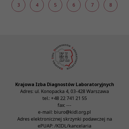
2
3
4
5
6
7
8
Krajowa Izba Diagnostów Laboratoryjnych
Adres:
ul. Konopacka 4
,
03-428
Warszawa
tel.:
+48 22 741 21 55
fax:
---
e-mail:
biuro@kidl.org.pl
Adres elektronicznej skrzynki podawczej na
ePUAP:
/KIDL/kancelaria