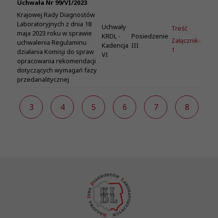
Uchwała Nr 99/VI/2023
Krajowej Rady Diagnostów
Laboratoryjnych z dnia 18
Uchwały
Treść
maja 2023 roku w sprawie
KRDL -
Posiedzenie
Załącznik-
uchwalenia Regulaminu
Kadencja
III
1
działania Komisji do spraw
VI
opracowania rekomendacji
dotyczących wymagań fazy
przedanalitycznej
2
3
4
5
6
7
8