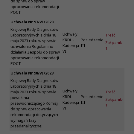
do spraw do spraw
opracowania rekomendacji
POCT
Uchwała Nr 97/VI/2023
Krajowej Rady Diagnostów
Uchwały
Treść
Laboratoryjnych z dnia 18
KRDL -
Posiedzenie
maja 2023 roku w sprawie
Załącznik-
Kadencja
III
uchwalenia Regulaminu
1
VI
działania Zespołu do spraw
opracowania rekomendacji
POCT
Uchwała Nr 98/VI/2023
Krajowej Rady Diagnostów
Laboratoryjnych z dnia 18
Uchwały
Treść
maja 2023 roku w sprawie
KRDL -
Posiedzenie
powołania
Załącznik-
Kadencja
III
przewodniczącego Komisji
1
VI
do spraw opracowania
rekomendacji dotyczących
wymagań fazy
przedanalitycznej