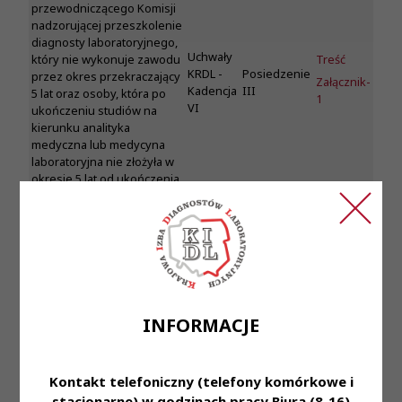
przewodniczącego Komisji
nadzorującej przeszkolenie
diagnosty laboratoryjnego,
Uchwały
Treść
który nie wykonuje zawodu
KRDL -
Posiedzenie
przez okres przekraczający
Załącznik-
Kadencja
III
5 lat oraz osoby, która po
1
VI
ukończeniu studiów na
kierunku analityka
medyczna lub medycyna
laboratoryjna nie złożyła w
okresie 5 lat od ukończenia
studiów wniosku o
przyznanie prawa
wykonywania zawodu
diagnosty laboratoryjnego
Uchwała Nr 90/VI/2023
Krajowej Rady Diagnostów
Laboratoryjnych z dnia 18
INFORMACJE
maja 2023 roku w sprawie
uchwalenia Regulaminu
działania Komisji
Kontakt telefoniczny (telefony komórkowe i
nadzorującej przeszkolenie
stacjonarne) w godzinach pracy Biura (8-16)
diagnosty laboratoryjnego,