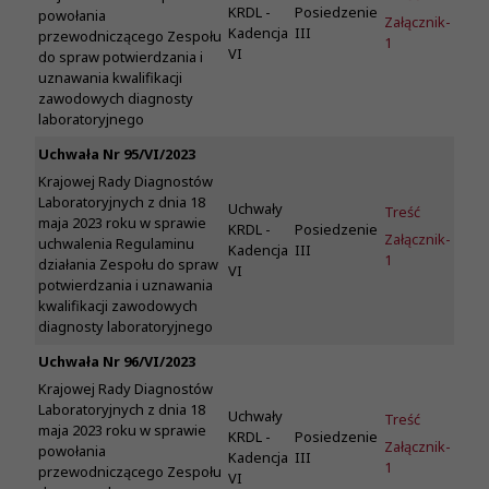
KRDL -
Posiedzenie
powołania
Załącznik-
Kadencja
III
przewodniczącego Zespołu
1
VI
do spraw potwierdzania i
uznawania kwalifikacji
zawodowych diagnosty
laboratoryjnego
Uchwała Nr 95/VI/2023
Krajowej Rady Diagnostów
Laboratoryjnych z dnia 18
Uchwały
Treść
maja 2023 roku w sprawie
KRDL -
Posiedzenie
Załącznik-
uchwalenia Regulaminu
Kadencja
III
1
działania Zespołu do spraw
VI
potwierdzania i uznawania
kwalifikacji zawodowych
diagnosty laboratoryjnego
Uchwała Nr 96/VI/2023
Krajowej Rady Diagnostów
Laboratoryjnych z dnia 18
Uchwały
Treść
maja 2023 roku w sprawie
KRDL -
Posiedzenie
Załącznik-
powołania
Kadencja
III
1
przewodniczącego Zespołu
VI