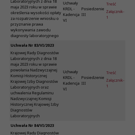
Laboratoryjnych z dnia 18
Uchwały
Treść
maja 2023 roku w sprawie
KRDL -
Posiedzenie
Załącznik-
określenia wysokości opłaty
Kadencja
III
1
za rozpatrzenie wniosku o
VI
przyznanie prawa
wykonywania zawodu
diagnosty laboratoryjnego
Uchwała Nr 83/VI/2023
Krajowej Rady Diagnostów
Laboratoryjnych z dnia 18
maja 2023 roku w sprawie
powołania Nadzwyczajnej
Uchwały
Treść
Komisji Historycznej
KRDL -
Posiedzenie
Załącznik-
Krajowej Izby Diagnostów
Kadencja
III
1
Laboratoryjnych oraz
VI
uchwalenia Regulaminu
Nadzwyczajnej Komisji
Historycznej Krajowej Izby
Diagnostów
Laboratoryjnych
Uchwała Nr 84/VI/2023
Krajowej Rady Diagnostów