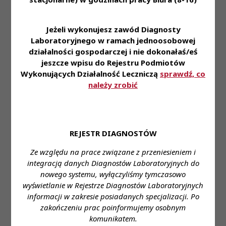
Uchwały
Treść
który nie wykonuje zawodu
KRDL -
Posiedzenie
przez okres przekraczający
Załącznik-
Kadencja
III
5 lat oraz osoby, która po
Jeżeli wykonujesz zawód Diagnosty
1
VI
ukończeniu studiów na
Laboratoryjnego w ramach jednoosobowej
kierunku analityka
działalności gospodarczej i nie dokonałaś/eś
medyczna lub medycyna
jeszcze wpisu do Rejestru Podmiotów
laboratoryjna nie złożyła w
Wykonujących Działalność Leczniczą
sprawdź, co
okresie 5 lat od ukończenia
należy zrobić
studiów wniosku o
przyznanie prawa
wykonywania zawodu
diagnosty laboratoryjnego
Uchwała Nr 91/VI/2023
REJESTR DIAGNOSTÓW
Krajowej Rady Diagnostów
Uchwały
Ze względu na prace związane z przeniesieniem i
Laboratoryjnych z dnia 18
KRDL -
Posiedzenie
Treść
maja 2023 roku w sprawie
integracją danych Diagnostów Laboratoryjnych do
Kadencja
III
powołania
nowego systemu, wyłączyliśmy tymczasowo
VI
przewodniczącego Zespołu
wyświetlanie w Rejestrze Diagnostów Laboratoryjnych
do spraw legislacyjnych
informacji w zakresie posiadanych specjalizacji. Po
Uchwała Nr 92/VI/2023
zakończeniu prac poinformujemy osobnym
komunikatem.
Krajowej Rady Diagnostów
Uchwały
Treść