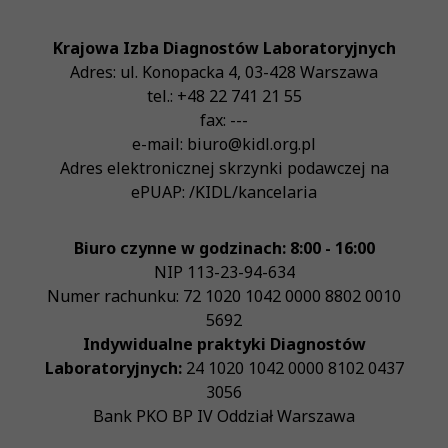
Krajowa Izba Diagnostów Laboratoryjnych
Adres:
ul. Konopacka 4
,
03-428
Warszawa
tel.:
+48 22 741 21 55
fax:
---
e-mail:
biuro@kidl.org.pl
Adres elektronicznej skrzynki podawczej na
ePUAP:
/KIDL/kancelaria
Biuro czynne w godzinach: 8:00 - 16:00
NIP
113-23-94-634
Numer rachunku: 72 1020 1042 0000 8802 0010
5692
Indywidualne praktyki Diagnostów
Laboratoryjnych:
24 1020 1042 0000 8102 0437
3056
Bank PKO BP IV Oddział Warszawa