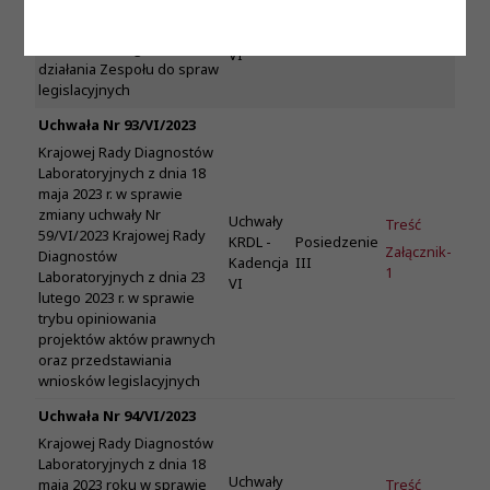
Laboratoryjnych z dnia 18
KRDL -
Posiedzenie
Załącznik-
maja 2023 r. w sprawie
Kadencja
III
1
uchwalenia Regulaminu
VI
działania Zespołu do spraw
legislacyjnych
Uchwała Nr 93/VI/2023
Krajowej Rady Diagnostów
Laboratoryjnych z dnia 18
maja 2023 r. w sprawie
zmiany uchwały Nr
Uchwały
Treść
59/VI/2023 Krajowej Rady
KRDL -
Posiedzenie
Załącznik-
Diagnostów
Kadencja
III
1
Laboratoryjnych z dnia 23
VI
lutego 2023 r. w sprawie
trybu opiniowania
projektów aktów prawnych
oraz przedstawiania
wniosków legislacyjnych
Uchwała Nr 94/VI/2023
Krajowej Rady Diagnostów
Laboratoryjnych z dnia 18
Uchwały
Treść
maja 2023 roku w sprawie