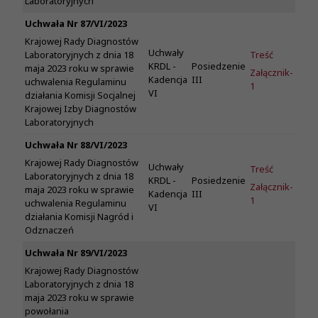
Laboratoryjnych
Uchwała Nr 87/VI/2023
Krajowej Rady Diagnostów
Uchwały
Treść
Laboratoryjnych z dnia 18
KRDL -
Posiedzenie
maja 2023 roku w sprawie
Załącznik-
Kadencja
III
uchwalenia Regulaminu
1
VI
działania Komisji Socjalnej
Krajowej Izby Diagnostów
Laboratoryjnych
Uchwała Nr 88/VI/2023
Krajowej Rady Diagnostów
Uchwały
Treść
Laboratoryjnych z dnia 18
KRDL -
Posiedzenie
Załącznik-
maja 2023 roku w sprawie
Kadencja
III
1
uchwalenia Regulaminu
VI
działania Komisji Nagród i
Odznaczeń
Uchwała Nr 89/VI/2023
Krajowej Rady Diagnostów
Laboratoryjnych z dnia 18
maja 2023 roku w sprawie
powołania