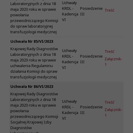
Uchwały
Laboratoryjnych z dnia 18
KRDL -
Posiedzenie
maja 2023 roku w sprawie
Treść
Kadencja
III
powołania
VI
przewodniczącego Komisji
do spraw laboratoryjnej
transfuzjologii medycznej
Uchwała Nr 85/VI/2023
Krajowej Rady Diagnostów
Uchwały
Treść
Laboratoryjnych z dnia 18
KRDL -
Posiedzenie
Załącznik-
maja 2023 roku w sprawie
Kadencja
III
1
uchwalenia Regulaminu
VI
działania Komisji do spraw
transfuzjologii medycznej
Uchwała Nr 86/VI/2023
Krajowej Rady Diagnostów
Laboratoryjnych z dnia 18
Uchwały
Treść
maja 2023 roku w sprawie
KRDL -
Posiedzenie
Załącznik-
powołania
Kadencja
III
1
przewodniczącego Komisji
VI
Socjalnej Krajowej Izby
Diagnostów