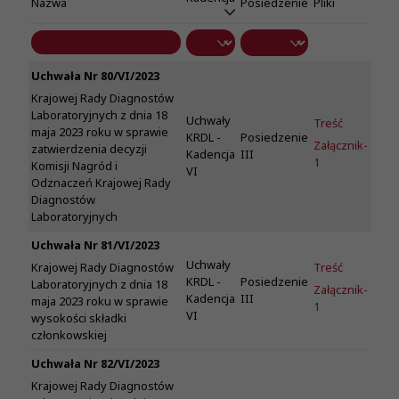
Nazwa
Posiedzenie
Pliki
Uchwała Nr 80/VI/2023
Krajowej Rady Diagnostów
Laboratoryjnych z dnia 18
Uchwały
Treść
maja 2023 roku w sprawie
KRDL -
Posiedzenie
Załącznik-
zatwierdzenia decyzji
Kadencja
III
1
Komisji Nagród i
VI
Odznaczeń Krajowej Rady
Diagnostów
Laboratoryjnych
Uchwała Nr 81/VI/2023
Uchwały
Treść
Krajowej Rady Diagnostów
KRDL -
Posiedzenie
Laboratoryjnych z dnia 18
Załącznik-
Kadencja
III
maja 2023 roku w sprawie
1
VI
wysokości składki
członkowskiej
Uchwała Nr 82/VI/2023
Krajowej Rady Diagnostów