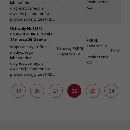
Posiedzenie
laboratorium
XLI
diagnostycznego z
ewidencji laboratoriów
prowadzonej przez KRDL;
Uchwały Nr 181/4-
P/IV/2018 PKRDL z dnia
22 marca 2018 roku
PKRDL -
Kadencja IV
w sprawie wykreślenia
Uchwały PKRDL
Treść
-
medycznego
- Kadencja IV
Posiedzenie
laboratorium
XLI
diagnostycznego z
ewidencji laboratoriów
prowadzonej przez KRDL;
8
19
20
21
22
23
24
2