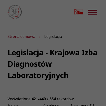
Strona domowa
Legislacja
Legislacja - Krajowa Izba
Diagnostów
Laboratoryjnych
Wyświetlone
421-440
z
554
rekordów.
Nazwa
Kadencja
Posiedzenie
Pliki