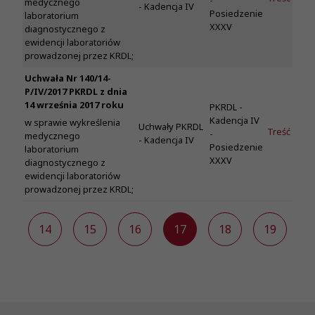
-
medycznego
- Kadencja IV
Posiedzenie
laboratorium
XXXV
diagnostycznego z
ewidencji laboratoriów
prowadzonej przez KRDL;
Uchwała Nr 140/14-
P/IV/2017 PKRDL z dnia
14 września 2017 roku
PKRDL -
Kadencja IV
w sprawie wykreślenia
Uchwały PKRDL
Treść
-
medycznego
- Kadencja IV
Posiedzenie
laboratorium
XXXV
diagnostycznego z
ewidencji laboratoriów
prowadzonej przez KRDL;
3
14
15
16
17
18
19
2