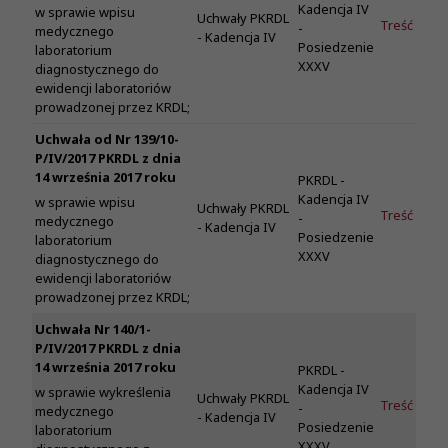
Kadencja IV
w sprawie wpisu
Uchwały PKRDL
Treść
-
medycznego
- Kadencja IV
Posiedzenie
laboratorium
XXXV
diagnostycznego do
ewidencji laboratoriów
prowadzonej przez KRDL;
Uchwała od Nr 139/10-
P/IV/2017 PKRDL z dnia
14 września 2017 roku
PKRDL -
Kadencja IV
w sprawie wpisu
Uchwały PKRDL
Treść
-
medycznego
- Kadencja IV
Posiedzenie
laboratorium
XXXV
diagnostycznego do
ewidencji laboratoriów
prowadzonej przez KRDL;
Uchwała Nr 140/1-
P/IV/2017 PKRDL z dnia
14 września 2017 roku
PKRDL -
Kadencja IV
w sprawie wykreślenia
Uchwały PKRDL
Treść
-
medycznego
- Kadencja IV
Posiedzenie
laboratorium
XXXV