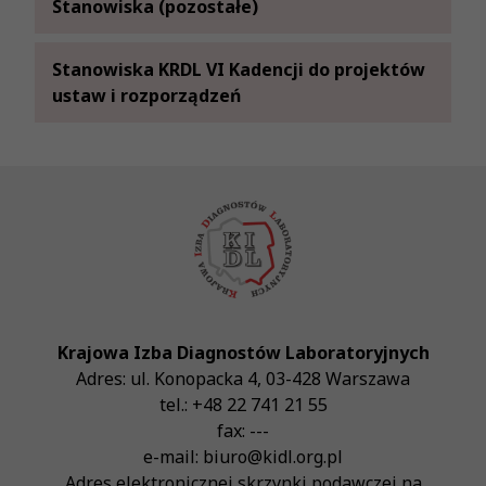
Stanowiska (pozostałe)
Uchwały NKZDL
Stanowiska KRDL VI Kadencji do projektów
Uchwały VI KZDL
ustaw i rozporządzeń
Krajowa Izba Diagnostów Laboratoryjnych
Adres:
ul. Konopacka 4
,
03-428
Warszawa
tel.:
+48 22 741 21 55
fax:
---
e-mail:
biuro@kidl.org.pl
Adres elektronicznej skrzynki podawczej na