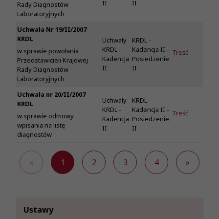
II
II
Rady Diagnostów
Laboratoryjnych
Uchwała Nr 19/II/2007
KRDL
Uchwały
KRDL -
KRDL -
Kadencja II -
w sprawie powołania
Treść
Kadencja
Posiedzenie
Przedstawicieli Krajowej
II
II
Rady Diagnostów
Laboratoryjnych
Uchwała nr 20/II/2007
Uchwały
KRDL -
KRDL
KRDL -
Kadencja II -
Treść
w sprawie odmowy
Kadencja
Posiedzenie
wpisania na listę
II
II
diagnostów
«
1
2
3
4
»
Ustawy