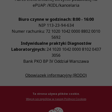
ePUAP:
/KIDL/kancelaria
Biuro czynne w godzinach: 8:00 - 16:00
NIP
113-23-94-634
Numer rachunku: 72 1020 1042 0000 8802 0010
5692
Indywidualne praktyki Diagnostów
Laboratoryjnych:
24 1020 1042 0000 8102 0437
3056
Bank PKO BP IV Oddział Warszawa
Obowiązek informacyjny (RODO)
Ta strona używa plików cookie.
Więcej szczegółów w naszej Polityce Cookies
© Krajowa Izba Diagnostów Laboratoryjnych 2026