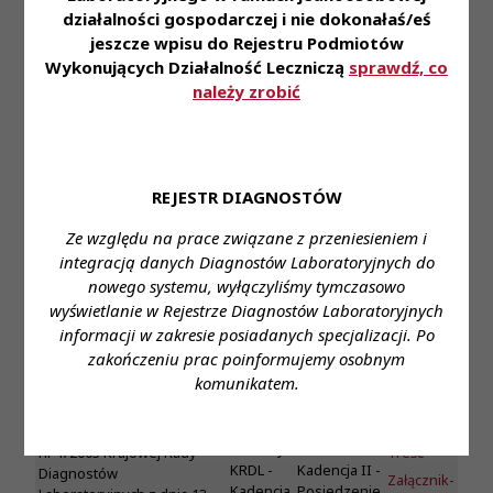
działalności gospodarczej i nie dokonałaś/eś
Uchwała Nr 15/II/2007
jeszcze wpisu do Rejestru Podmiotów
KRDL
Wykonujących Działalność Leczniczą
sprawdź, co
w sprawie udziału w
należy zrobić
kosztach za umieszczanie
informacji o konkursach i
Treść
przetargach dotyczących
Uchwały
KRDL -
świadczeń zdrowotnych na
Załącznik-
KRDL -
Kadencja II -
stronie internetowej
1
REJESTR DIAGNOSTÓW
Kadencja
Posiedzenie
Krajowej Izby Diagnostów
Załącznik-
II
II
Laboratoryjnych oraz
2
Ze względu na prace związane z przeniesieniem i
prezentacji obrazów i treści
integracją danych Diagnostów Laboratoryjnych do
zgłoszonych do publikacji w
nowego systemu, wyłączyliśmy tymczasowo
Gazecie KIDL „Diagnosta
Laboratoryjny”. Uchylona
wyświetlanie w Rejestrze Diagnostów Laboratoryjnych
przez Uchwałę 38/III/2011 z
informacji w zakresie posiadanych specjalizacji. Po
dn. 9 września 2011 r.
zakończeniu prac poinformujemy osobnym
komunikatem.
Uchwała Nr 16 /II/2007
KRDL
w sprawie zmiany uchwały
Uchwały
KRDL -
Treść
nr 1/2003 Krajowej Rady
KRDL -
Kadencja II -
Diagnostów
Załącznik-
Kadencja
Posiedzenie