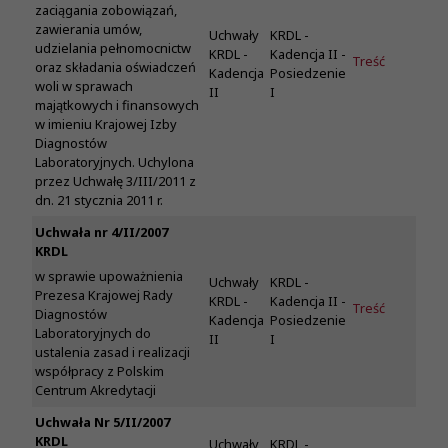
zaciągania zobowiązań,
zawierania umów,
Uchwały
KRDL -
udzielania pełnomocnictw
KRDL -
Kadencja II -
Treść
oraz składania oświadczeń
Kadencja
Posiedzenie
woli w sprawach
II
I
majątkowych i finansowych
w imieniu Krajowej Izby
Diagnostów
Laboratoryjnych. Uchylona
przez Uchwałę 3/III/2011 z
dn. 21 stycznia 2011 r.
Uchwała nr 4/II/2007
KRDL
w sprawie upoważnienia
Uchwały
KRDL -
Prezesa Krajowej Rady
KRDL -
Kadencja II -
Treść
Diagnostów
Kadencja
Posiedzenie
Laboratoryjnych do
II
I
ustalenia zasad i realizacji
współpracy z Polskim
Centrum Akredytacji
Uchwała Nr 5/II/2007
KRDL
Uchwały
KRDL -