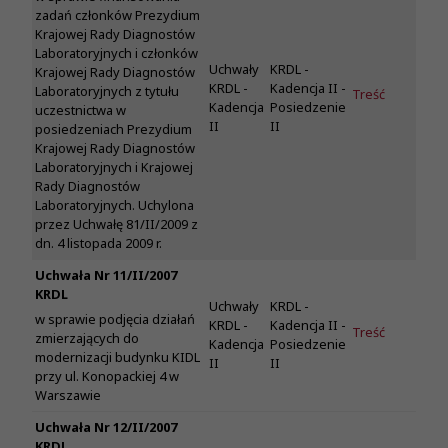
zadań członków Prezydium
Krajowej Rady Diagnostów
Laboratoryjnych i członków
Uchwały
KRDL -
Krajowej Rady Diagnostów
KRDL -
Kadencja II -
Laboratoryjnych z tytułu
Treść
Kadencja
Posiedzenie
uczestnictwa w
II
II
posiedzeniach Prezydium
Krajowej Rady Diagnostów
Laboratoryjnych i Krajowej
Rady Diagnostów
Laboratoryjnych. Uchylona
przez Uchwałę 81/II/2009 z
dn. 4 listopada 2009 r.
Uchwała Nr 11/II/2007
KRDL
Uchwały
KRDL -
w sprawie podjęcia działań
KRDL -
Kadencja II -
Treść
zmierzających do
Kadencja
Posiedzenie
modernizacji budynku KIDL
II
II
przy ul. Konopackiej 4 w
Warszawie
Uchwała Nr 12/II/2007
KRDL