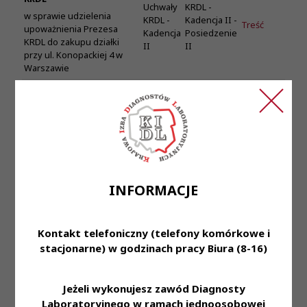
Uchwały
KRDL -
w sprawie udzielenia
KRDL -
Kadencja II -
Treść
upoważnienia Prezesa
Kadencja
Posiedzenie
KRDL do zakupu działki
II
II
przy ul. Konopackiej 4 w
Warszawie
Uchwała Nr 13/II/2007
KRDL
Uchwały
KRDL -
KRDL -
Kadencja II -
w sprawie stwierdzenia
Treść
Kadencja
Posiedzenie
Prawa Wykonywania
II
II
Zawodu Diagnosty
Laboratoryjnego
Uchwała nr 14/II/2007
INFORMACJE
KRDL
w sprawie wpisania na listę
Uchwały
KRDL -
diagnostów laboratoryjnych
Kontakt telefoniczny (telefony komórkowe i
KRDL -
Kadencja II -
osób, które złożyły wnioski
Treść
stacjonarne) w godzinach pracy Biura (8-16)
Kadencja
Posiedzenie
po upływie terminu
II
II
zakreślonego w art. 5 ust. 2
ustawy z dnia 28 sierpnia
Jeżeli wykonujesz zawód Diagnosty
2003 r. o zmianie ustawy o
diagnostyce laboratoryjnej
Laboratoryjnego w ramach jednoosobowej