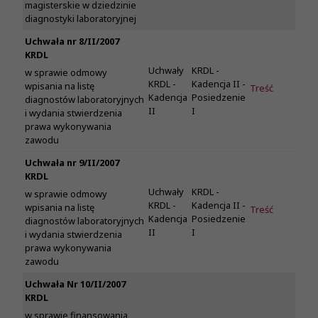
magisterskie w dziedzinie
diagnostyki laboratoryjnej
Uchwała nr 8/II/2007
KRDL
Uchwały
KRDL -
w sprawie odmowy
KRDL -
Kadencja II -
wpisania na listę
Treść
Kadencja
Posiedzenie
diagnostów laboratoryjnych
II
I
i wydania stwierdzenia
prawa wykonywania
zawodu
Uchwała nr 9/II/2007
KRDL
Uchwały
KRDL -
w sprawie odmowy
KRDL -
Kadencja II -
wpisania na listę
Treść
Kadencja
Posiedzenie
diagnostów laboratoryjnych
II
I
i wydania stwierdzenia
prawa wykonywania
zawodu
Uchwała Nr 10/II/2007
KRDL
w sprawie finansowania