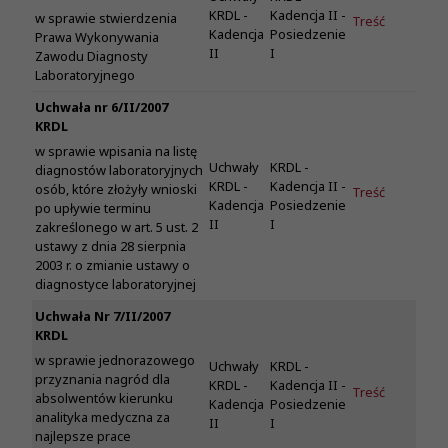
KRDL -
Kadencja II -
w sprawie stwierdzenia
Treść
Kadencja
Posiedzenie
Prawa Wykonywania
II
I
Zawodu Diagnosty
Laboratoryjnego
Uchwała nr 6/II/2007
KRDL
w sprawie wpisania na listę
Uchwały
KRDL -
diagnostów laboratoryjnych
KRDL -
Kadencja II -
osób, które złożyły wnioski
Treść
Kadencja
Posiedzenie
po upływie terminu
II
I
zakreślonego w art. 5 ust. 2
ustawy z dnia 28 sierpnia
2003 r. o zmianie ustawy o
diagnostyce laboratoryjnej
Uchwała Nr 7/II/2007
KRDL
w sprawie jednorazowego
Uchwały
KRDL -
przyznania nagród dla
KRDL -
Kadencja II -
Treść
absolwentów kierunku
Kadencja
Posiedzenie
analityka medyczna za
II
I
najlepsze prace