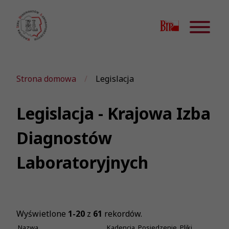
Strona domowa
Legislacja
Legislacja - Krajowa Izba
Diagnostów
Laboratoryjnych
Wyświetlone
1-20
z
61
rekordów.
Nazwa
Kadencja
Posiedzenie
Pliki