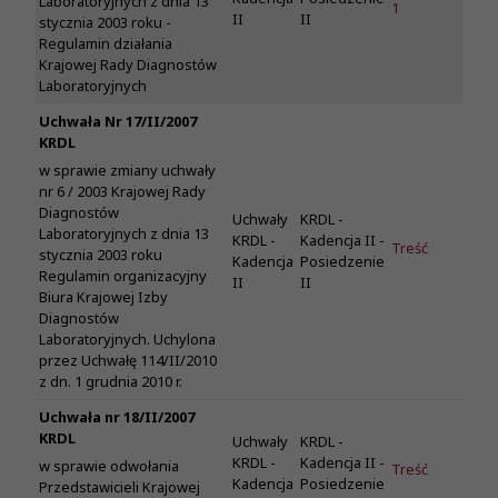
Laboratoryjnych z dnia 13
1
II
II
stycznia 2003 roku -
Regulamin działania
Krajowej Rady Diagnostów
Laboratoryjnych
Uchwała Nr 17/II/2007
KRDL
w sprawie zmiany uchwały
nr 6 / 2003 Krajowej Rady
Diagnostów
Uchwały
KRDL -
Laboratoryjnych z dnia 13
KRDL -
Kadencja II -
Treść
stycznia 2003 roku
Kadencja
Posiedzenie
Regulamin organizacyjny
II
II
Biura Krajowej Izby
Diagnostów
Laboratoryjnych. Uchylona
przez Uchwałę 114/II/2010
z dn. 1 grudnia 2010 r.
Uchwała nr 18/II/2007
KRDL
Uchwały
KRDL -
KRDL -
Kadencja II -
w sprawie odwołania
Treść
Kadencja
Posiedzenie
Przedstawicieli Krajowej