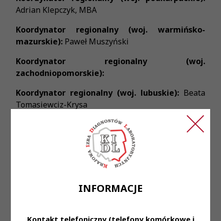
Adrian Klepczyk, MBA
Koordynator regionalny (woj. warmińsko-
mazurskie):
Paweł Muszyński
Koordynator regionalny (woj.
zachodniopomorskie):
Koordynator regionalny (woj. lubuskie):
Beata
Tomasiewciz-Krysa
Koordynator regionalny (woj. lubelskie):
Beata
Wojtysiak – Duma
Koordynator regionalny (woj. dolnośląskie):
Iwona Bil-Lula
INFORMACJE
Koordynator regionalny (woj. kujawsko-
pomorskie):
dr n. med. Katarzyna Bergman
Koordynator regionalny (woj. podlaskie):
Kontakt telefoniczny (telefony komórkowe i