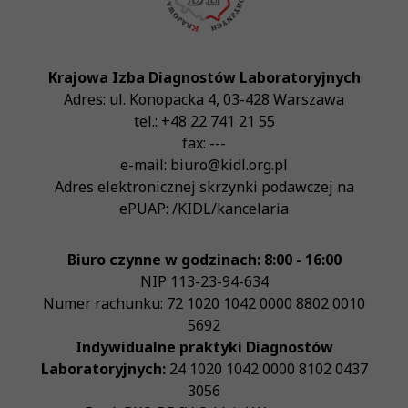
Krajowa Izba Diagnostów Laboratoryjnych
Adres:
ul. Konopacka 4
,
03-428
Warszawa
tel.:
+48 22 741 21 55
fax:
---
e-mail:
biuro@kidl.org.pl
Adres elektronicznej skrzynki podawczej na
ePUAP:
/KIDL/kancelaria
Biuro czynne w godzinach: 8:00 - 16:00
NIP
113-23-94-634
Numer rachunku: 72 1020 1042 0000 8802 0010
5692
Indywidualne praktyki Diagnostów
Laboratoryjnych:
24 1020 1042 0000 8102 0437
3056