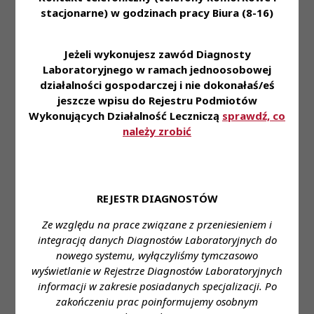
stacjonarne) w godzinach pracy Biura (8-16)
Magdalena Średzińska
Koordynator regionalny (woj. łódzkie):
dr hab. n.
Jeżeli wykonujesz zawód Diagnosty
med. Edyta Borkowska
Laboratoryjnego w ramach jednoosobowej
działalności gospodarczej i nie dokonałaś/eś
Koordynator regionalny (woj. małopolskie):
jeszcze wpisu do Rejestru Podmiotów
Danuta Kozłowska
Wykonujących Działalność Leczniczą
sprawdź, co
należy zrobić
Koordynator regionalny (woj. świętokrzyskie):
dr n. med. Tomasz Anyszek
Ekspert ds. ewaluacji merytorycznej
REJESTR DIAGNOSTÓW
uczestników projektu:
Ewa Brzezińska
Ze względu na prace związane z przeniesieniem i
Ekspert ds. ewaluacji merytorycznej
integracją danych Diagnostów Laboratoryjnych do
uczestników projektu:
Mateusz Chmielarz
nowego systemu, wyłączyliśmy tymczasowo
wyświetlanie w Rejestrze Diagnostów Laboratoryjnych
Ekspert ds. ewaluacji merytorycznej
informacji w zakresie posiadanych specjalizacji. Po
uczestników projektu:
Aleksandra Lipowska
zakończeniu prac poinformujemy osobnym