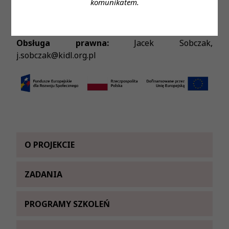
komunikatem.
Ekspert ds. moderowania kursów online:
Andrzej Grochowina
Obsługa prawna:
Jacek Sobczak,
j.sobczak@kidl.org.pl
O PROJEKCIE
ZADANIA
PROGRAMY SZKOLEŃ