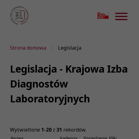
Strona domowa
Legislacja
Legislacja - Krajowa Izba
Diagnostów
Laboratoryjnych
Wyświetlone
1-20
z
31
rekordów.
Nazwa
Kadencja
Posiedzenie
Pliki