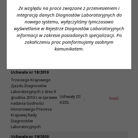
Diagnostów
Ze względu na prace związane z przeniesieniem i
Laboratoryjnych
integracją danych Diagnostów Laboratoryjnych do
Uchwała nr 17/2010
nowego systemu, wyłączyliśmy tymczasowo
Trzeciego Krajowego
wyświetlanie w Rejestrze Diagnostów Laboratoryjnych
Zjazdu Diagnostów
informacji w zakresie posiadanych specjalizacji. Po
Uchwały III
Laboratoryjnych z dnia 9
Treść
-
zakończeniu prac poinformujemy osobnym
KZDL
grudnia 2010 r. w sprawie
komunikatem.
wyboru Krajowej Rady
Diagnostów
Laboratoryjnych
Uchwała nr 18/2010
Trzeciego Krajowego
Zjazdu Diagnostów
Laboratoryjnych z dnia 9
Uchwały III
grudnia 2010 r. w sprawie
Treść
-
KZDL
nadania Godności
Honorowego Prezesa
Krajowej Rady
Diagnostów
Laboratoryjnych
Uchwała nr 19/2010