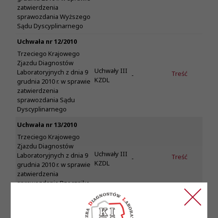
zatwierdzenia
sprawozdania Wyższego
Sądu Dyscyplinarnego
Uchwała nr 12/2010
Trzeciego Krajowego
Zjazdu Diagnostów
Uchwały III
Laboratoryjnych z dnia 9
Treść
-
KZDL
grudnia 2010 r. w sprawie
zatwierdzenia
sprawozdania Sądu
Dyscyplinarnego
Uchwała nr 13/2010
Trzeciego Krajowego
Zjazdu Diagnostów
Uchwały III
Laboratoryjnych z dnia 9
Treść
-
KZDL
grudnia 2010 r. w sprawie
zatwierdzenia
sprawozdania Rzecznika
Dyscyplinarnego
Uchwała nr 14/2010