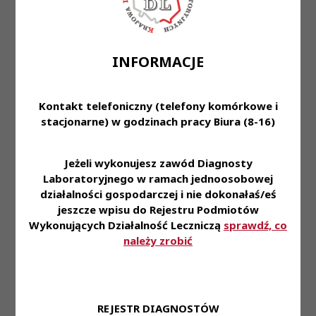
Trzeciego Krajowego
Zjazdu Diagnostów
Laboratoryjnych z dnia 9
Uchwały III
Treść
-
grudnia 2010 r. w sprawie
KZDL
zatwierdzenia
INFORMACJE
sprawozdania Krajowej
Rady Diagnostów
Laboratoryjnych
Kontakt telefoniczny (telefony komórkowe i
Uchwała nr 15/2010
stacjonarne) w godzinach pracy Biura (8-16)
Trzeciego Krajowego
Zjazdu Diagnostów
Uchwały III
Treść
-
Jeżeli wykonujesz zawód Diagnosty
Laboratoryjnych z dnia 9
KZDL
grudnia 2010 r. w sprawie
Laboratoryjnego w ramach jednoosobowej
powołania Zespołów
działalności gospodarczej i nie dokonałaś/eś
Zadaniowych
jeszcze wpisu do Rejestru Podmiotów
Wykonujących Działalność Leczniczą
sprawdź, co
Uchwała nr 16/2010
należy zrobić
Trzeciego Krajowego
Zjazdu Diagnostów
Laboratoryjnych z dnia 9
Uchwały III
Treść
-
grudnia 2010 r. w sprawie
KZDL
wyboru Prezesa
REJESTR DIAGNOSTÓW
Krajowej Rady