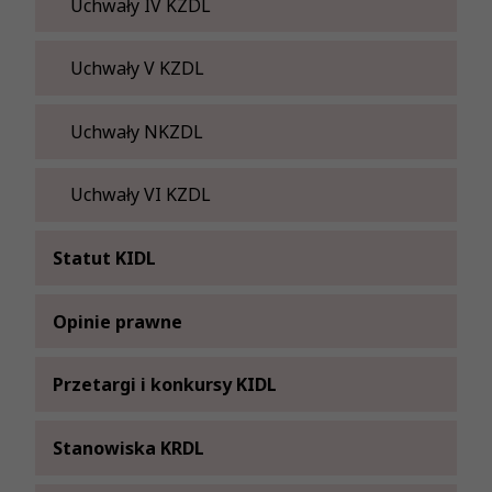
Uchwały KRDL - VI Kadencja
Uchwały PKRDL - V Kadencja
Uchwały IV KZDL
Uchwały PKRDL - VI Kadencja
Uchwały V KZDL
Uchwały NKZDL
Uchwały VI KZDL
Statut KIDL
Opinie prawne
Przetargi i konkursy KIDL
Stanowiska KRDL