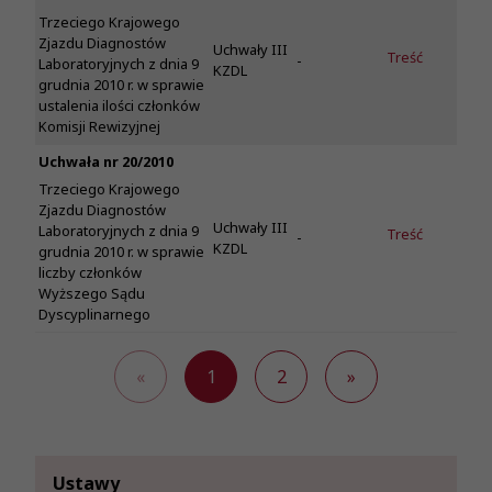
Trzeciego Krajowego
Zjazdu Diagnostów
Uchwały III
Treść
-
Laboratoryjnych z dnia 9
KZDL
grudnia 2010 r. w sprawie
ustalenia ilości członków
Komisji Rewizyjnej
Uchwała nr 20/2010
Trzeciego Krajowego
Zjazdu Diagnostów
Uchwały III
Laboratoryjnych z dnia 9
Treść
-
KZDL
grudnia 2010 r. w sprawie
liczby członków
Wyższego Sądu
Dyscyplinarnego
«
1
2
»
Ustawy