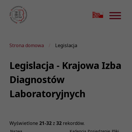
Strona domowa
Legislacja
Legislacja - Krajowa Izba
Diagnostów
Laboratoryjnych
Wyświetlone
21-32
z
32
rekordów.
Nazwa
Kadencja
Posiedzenie
Pliki