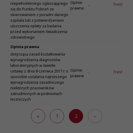
Opinie
niepełnoletniego zgłaszającego
Treść
-
prawne
się do Punktu Pobrań ze
skierowaniem z poradni danego
szpitala lub z potwierdzeniem
uiszczenia opłaty za badania
przed wykonaniem świadczenia
zdrowotnego
Opinia prawna
dotycząca zasad kształtowania
wynagrodzenia diagnostów
laboratoryjnych w świetle
Opinie
ustawy z dnia 8 czerwca 2017 r. o
Treść
-
prawne
sposobie ustalania najniższego
wynagrodzenia zasadniczego
niektórych pracowników
zatrudnionych w podmiotach
leczniczych
«
1
2
»