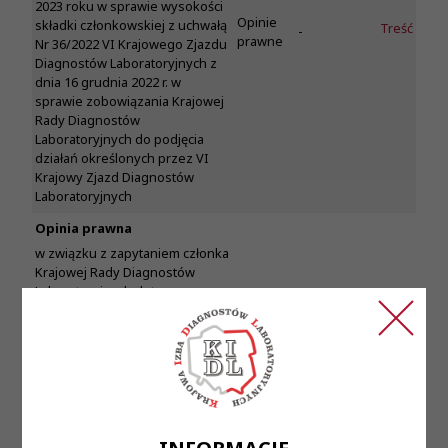
2023 roku w sprawie wysokości
Opinie
składki członkowskiej z uchwałą
Treść
-
prawne
Nr 36/2022 VI Krajowego Zjazdu
Diagnostów Laboratoryjnych z
dnia 16 grudnia 2022 r. w
sprawie zobowiązania Krajowej
Rady Diagnostów
Laboratoryjnych do podjęcia
działań określonych przez VI
Krajowy Zjazd Diagnostów
Laboratoryjnych
Opinia prawna
w związku z zapytaniem członka
Krajowej Rady Diagnostów
Laboratoryjnych dotyczącym
kwestii przesyłania do
diagnostów laboratoryjnych
„zaświadczenia o dopełnieniu
(bądź nie) obowiązku realizacji
ciągłego szkolenia” oraz
zawartej w nim prośby „o
przesłanie do Diagnostów
poprawnych dokumentów”, tj. −