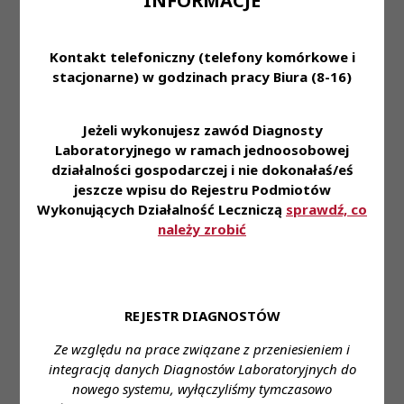
INFORMACJE
jak wynika z zapytania −
zgodnych z częścią III
Opinie
Treść
-
„Zaliczenie ciągłego szkolenia”,
prawne
Kontakt telefoniczny (telefony komórkowe i
załącznika do rozporządzenia
stacjonarne) w godzinach pracy Biura (8-16)
Ministra Zdrowia z dnia 24 lipca
2017 r. w sprawie ciągłego
szkolenia diagnostów
Jeżeli wykonujesz zawód Diagnosty
laboratoryjnych, ewentualnie
Laboratoryjnego w ramach jednoosobowej
zgodnych z częścią III
„Dopełnienie obowiązku
działalności gospodarczej i nie dokonałaś/eś
doskonalenia zawodowego”,
jeszcze wpisu do Rejestru Podmiotów
załącznika nr 1 do
Wykonujących Działalność Leczniczą
sprawdź, co
rozporządzeni Ministra Zdrowia
należy zrobić
z dnia 7 grudnia 2023 r. w
sprawie ustawicznego rozwoju
zawodowego diagnosty
laboratoryjnego
REJESTR DIAGNOSTÓW
Opinia prawna
w przedmiocie przepisów
Ze względu na prace związane z przeniesieniem i
stosowanych po utracie mocy
integracją danych Diagnostów Laboratoryjnych do
obowiązującej przez
nowego systemu, wyłączyliśmy tymczasowo
rozporządzenie Ministra