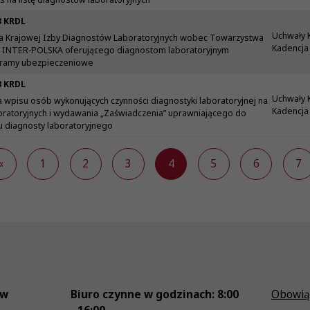
3 KRDL
Uchwały 
a Krajowej Izby Diagnostów Laboratoryjnych wobec Towarzystwa
Kadencja 
INTER-POLSKA oferującego diagnostom laboratoryjnym
ogramy ubezpieczeniowe
3 KRDL
Uchwały 
 wpisu osób wykonujących czynności diagnostyki laboratoryjnej na
Kadencja 
boratoryjnych i wydawania „Zaświadczenia” uprawniającego do
 diagnosty laboratoryjnego
«
1
2
3
4
5
6
7
ów
Biuro czynne w godzinach: 8:00
Obowią