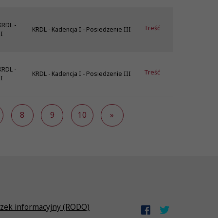
KRDL -
Treść
KRDL - Kadencja I - Posiedzenie III
I
KRDL -
Treść
KRDL - Kadencja I - Posiedzenie III
I
8
9
10
»
zek informacyjny (RODO)