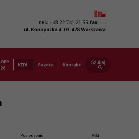
tel.:
+48 22 741 21 55
fax:
---
ul. Konopacka 4
,
03-428
Warszawa
BORY
Szukaj
KIDL
Gazeta
Kontakt
026
h
Posiedzenie
Pliki