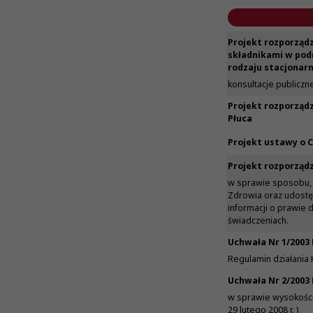
Projekt rozporządz
składnikami w podm
rodzaju stacjonar
konsultacje publiczne
Projekt rozporząd
Płuca
Projekt ustawy o
Projekt rozporząd
w sprawie sposobu,
Zdrowia oraz udostę
informacji o prawie 
świadczeniach.
Uchwała Nr 1/2003
Regulamin działania
Uchwała Nr 2/2003
w sprawie wysokości 
29 lutego 2008 r. )