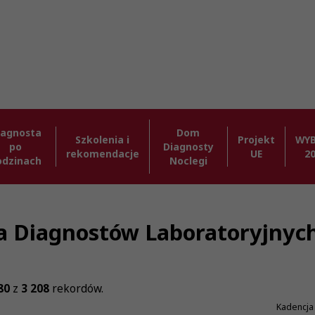
iagnosta
Dom
Szkolenia i
Projekt
WY
po
Diagnosty
rekomendacje
UE
2
odzinach
Noclegi
zba Diagnostów Laboratoryjnyc
80
z
3 208
rekordów.
Kadencja