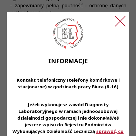
– zapewniamy pełną poufność i ochronę danych
osób zgłaszających.
Jak zgłosić incydent?
Wyślij wiadomość na adres
zgloszenia.agresja@kidl.org.pl
.
Opisz zdarzenie (data, miejsce, opis sytuacji).
INFORMACJE
Jeśli to możliwe – dołącz dokumentację (np.
zdjęcia, kopie korespondencji, notatki
służbowe).
Kontakt telefoniczny (telefony komórkowe i
stacjonarne) w godzinach pracy Biura (8-16)
Twoje bezpieczeństwo i godność w pracy są
naszym priorytetem. Nie pozostawaj obojętny –
reaguj.
Jeżeli wykonujesz zawód Diagnosty
Laboratoryjnego w ramach jednoosobowej
działalności gospodarczej i nie dokonałaś/eś
jeszcze wpisu do Rejestru Podmiotów
Wykonujących Działalność Leczniczą
sprawdź, co