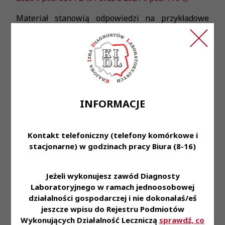
Materiał stanowią odpowiedzi na przykładowe
pytania kierowane do resortu zdrowia.
INFORMACJE
Przeczytaj również
Kontakt telefoniczny (telefony komórkowe i
stacjonarne) w godzinach pracy Biura (8-16)
Jeżeli wykonujesz zawód Diagnosty
6 sie 2026
Laboratoryjnego w ramach jednoosobowej
działalności gospodarczej i nie dokonałaś/eś
Komunikat Prezes KRDL z dnia 6.08.2026
jeszcze wpisu do Rejestru Podmiotów
Wykonujących Działalność Leczniczą
sprawdź, co