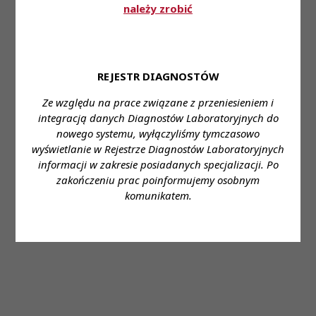
należy zrobić
31 lip 2026
REJESTR DIAGNOSTÓW
Diagnosta laboratoryjny 2/2026 już jest!
Ze względu na prace związane z przeniesieniem i
integracją danych Diagnostów Laboratoryjnych do
nowego systemu, wyłączyliśmy tymczasowo
wyświetlanie w Rejestrze Diagnostów Laboratoryjnych
informacji w zakresie posiadanych specjalizacji. Po
30 lip 2026
zakończeniu prac poinformujemy osobnym
[04.08.2026] Dyżur Rzecznika
komunikatem.
Odpowiedzialności Zawodowej