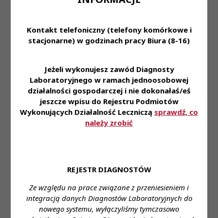
„Profilaktyka 40 PLUS”
ZAŁĄCZNIK - WYKAZ ŚWIADCZEŃ
Kontakt telefoniczny (telefony komórkowe i
stacjonarne) w godzinach pracy Biura (8-16)
OCENA SKUTKÓW REGULACJI
Jeżeli wykonujesz zawód Diagnosty
Laboratoryjnego w ramach jednoosobowej
działalności gospodarczej i nie dokonałaś/eś
jeszcze wpisu do Rejestru Podmiotów
Wykonujących Działalność Leczniczą
sprawdź, co
należy zrobić
Przeczytaj również
REJESTR DIAGNOSTÓW
Ze względu na prace związane z przeniesieniem i
6 sie 2026
integracją danych Diagnostów Laboratoryjnych do
Komunikat Prezes KRDL z dnia 6.08.2026
nowego systemu, wyłączyliśmy tymczasowo