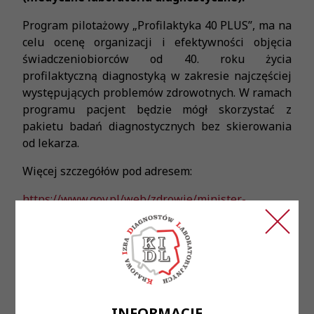
Program pilotażowy „Profilaktyka 40 PLUS”, ma na
celu ocenę organizacji i efektywności objęcia
świadczeniobiorców od 40. roku życia
profilaktyczną diagnostyką w zakresie najczęściej
występujących problemów zdrowotnych. W ramach
programu pacjent będzie mógł skorzystać z
pakietu badań diagnostycznych bez skierowania
od lekarza.
Więcej szczegółów pod adresem:
https://www.gov.pl/web/zdrowie/minister-
zdrowia-podpisal-rozporzadzenie-profilaktyka-40-
plus
oraz w załącznikach:
ROZPORZĄDZENIE MINISTRA ZDROWIA z dnia 14
czerwca 2021 r. w sprawie programu pilotażowego
INFORMACJE