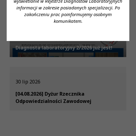
wyświetlanie w Rejestrze Diagnostów Laboratoryjnych
informacji w zakresie posiadanych specjalizacji. Po
zakończeniu prac poinformujemy osobnym
komunikatem.
31 lip 2026
Diagnosta laboratoryjny 2/2026 już jest!
30 lip 2026
[04.08.2026] Dyżur Rzecznika
Odpowiedzialności Zawodowej