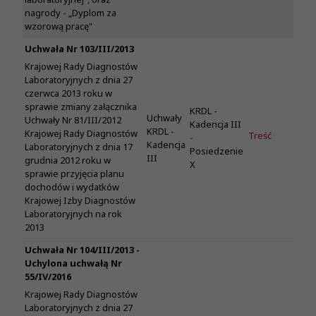
nagrody - „Dyplom za
wzorową pracę"
Uchwała Nr 103/III/2013
Krajowej Rady Diagnostów
Laboratoryjnych z dnia 27
czerwca 2013 roku w
sprawie zmiany załącznika
KRDL -
Uchwały
Uchwały Nr 81/III/2012
Kadencja III
KRDL -
Krajowej Rady Diagnostów
Treść
-
Kadencja
Laboratoryjnych z dnia 17
Posiedzenie
III
grudnia 2012 roku w
X
sprawie przyjęcia planu
dochodów i wydatków
Krajowej Izby Diagnostów
Laboratoryjnych na rok
2013
Uchwała Nr 104/III/2013 -
Uchylona uchwałą Nr
55/IV/2016
Krajowej Rady Diagnostów
Laboratoryjnych z dnia 27