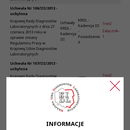
Uchwała Nr 106/III/2013 -
uchylona
KRDL -
Krajowej Rady Diagnostów
Uchwały
Treść
Kadencja III
Laboratoryjnych z dnia 27
KRDL -
Załącznik-
-
czerwca 2013 roku w
Kadencja
1
Posiedzenie
sprawie zmiany
III
X
Regulaminu Pracy w
Krajowej Izbie Diagnostów
Laboratoryjnych
Uchwała Nr 107/III/2013 -
uchylona
Treść
Krajowej Rady Diagnostów
KRDL -
Uchwały
Laboratoryjnych z dnia 27
Załącznik-
Kadencja III
KRDL -
czerwca 2013 roku w
1
-
Kadencja
sprawie zmiany
Posiedzenie
Załącznik-
III
Regulaminu wynagradzania
X
2
w Krajowej Izbie
Diagnostów
Laboratoryjnych
INFORMACJE
Uchwała Nr 109/III/2013