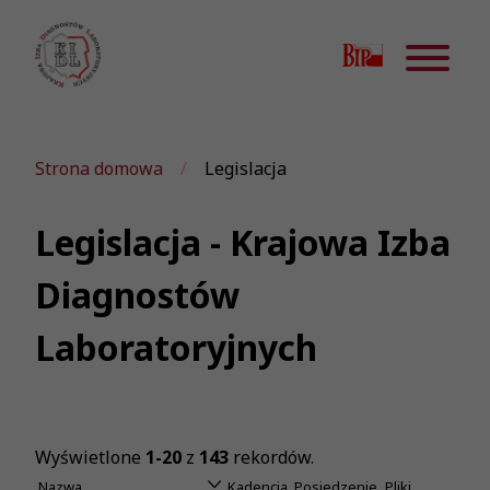
Strona domowa
Legislacja
Legislacja - Krajowa Izba
Diagnostów
Laboratoryjnych
Wyświetlone
1-20
z
143
rekordów.
Nazwa
Kadencja
Posiedzenie
Pliki