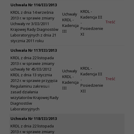
Uchwała Nr 116/III/2013
KRDL -
KRDL z dnia 14 września
Uchwały
Kadencja III
2013 r. w sprawie zmiany
KRDL -
Treść
-
Uchwały nr 3/III/2011
Kadencja
Posiedzenie
Krajowej Rady Diagnostów
III
XI
Laboratoryjnych z dnia 21
stycznia 2011 roku
Uchwała Nr 117/III/2013
KRDL z dnia 22 listopada
2013 r. w sprawie zmiany
KRDL -
uchwały Nr 45/III/2012
Uchwały
Kadencja III
KRDL z dnia 13 stycznia
KRDL -
Treść
-
2012 r. w sprawie przyjęcia
Kadencja
Posiedzenie
Regulaminu zakresu i
III
XII
zasad działania
wizytatorów Krajowej Rady
Diagnostów
Laboratoryjnych
Uchwała Nr 118/III/2013
KRDL z dnia 22 listopada
2013 r. w sprawie zmiany