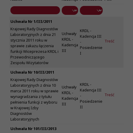
Uchwała Nr 1/III/2011
Krajowej Rady Diagnostów
KRDL -
Uchwały
Laboratoryjnych z dnia 21
Kadencja III
KRDL -
stycznia 2011 roku w
Treść
-
Kadencja
sprawie zakazu łączenia
Posiedzenie
III
funkcji Wiceprezesa KRDL i
I
Przewodniczącego
Zespołu Wizytatorów
Uchwała Nr 10/III/2011
Krajowej Rady Diagnostów
KRDL -
Laboratoryjnych z dnia 10
Uchwały
Kadencja III
marca 2011 roku w sprawie
KRDL -
Treść
-
wynagradzania z tytułu
Kadencja
Posiedzenie
pełnienia funkcji z wyboru
III
II
w Krajowej Izby
Diagnostów
Laboratoryjnych
Uchwała Nr 101/III/2013