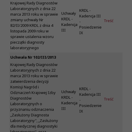
Krajowej Rady Diagnostów
Laboratoryjnych z dnia 22
KRDL -
Uchwały
marca 2013 roku w sprawie
Kadencja III
KRDL -
zmiany uchwały Nr
Treść
-
Kadencja
82/II/2009 KRDL z dnia 4
Posiedzenie
III
listopada 2009 roku w
IX
sprawie ustalenia wzoru
pieczątki diagnosty
laboratoryjnego
Uchwała Nr 102/III/2013
Krajowej Rady Diagnostów
Laboratoryjnych z dnia 22
marca 2013 roku w sprawie
zatwierdzenia decyzji
Komisji Nagród i
KRDL -
Uchwały
Odznaczeń Krajowej Izby
Kadencja III
KRDL -
Diagnostów
Treść
-
Kadencja
Laboratoryjnych o
Posiedzenie
III
przyznaniu odznaczenia
IX
„Zasłużony Diagnosta
Laboratoryjny", „Zasłużony
dla medycznej diagnostyki
laboratoryjnej", oraz