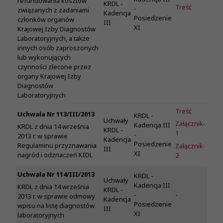
refundowania kosztów
KRDL -
Treść
-
związanych z zadaniami
Kadencja
Posiedzenie
członków organów
III
XI
Krajowej Izby Diagnostów
Laboratoryjnych, a także
innych osób zaproszonych
lub wykonujących
czynności zlecone przez
organy Krajowej Izby
Diagnostów
Laboratoryjnych
Treść
Uchwała Nr 113/III/2013
KRDL -
Uchwały
Załącznik-
Kadencja III
KRDL z dnia 14 września
KRDL -
1
-
2013 r. w sprawie
Kadencja
Posiedzenie
Regulaminu przyznawania
Załącznik-
III
XI
nagród i odznaczeń KIDL
2
Uchwała Nr 114/III/2013
KRDL -
Uchwały
Kadencja III
KRDL z dnia 14 września
KRDL -
-
-
2013 r. w sprawie odmowy
Kadencja
Posiedzenie
wpisu na listę diagnostów
III
XI
laboratoryjnych