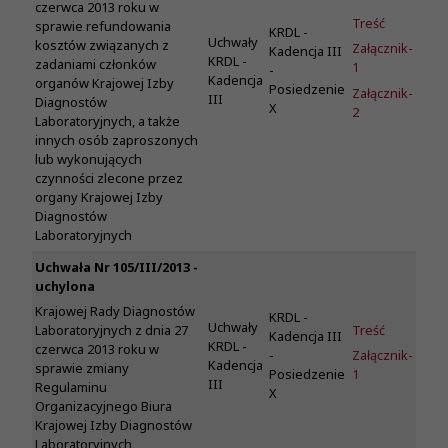
czerwca 2013 roku w
Treść
sprawie refundowania
KRDL -
Uchwały
kosztów związanych z
Załącznik-
Kadencja III
KRDL -
zadaniami członków
1
-
Kadencja
organów Krajowej Izby
Posiedzenie
Załącznik-
III
Diagnostów
X
2
Laboratoryjnych, a także
innych osób zaproszonych
lub wykonujących
czynności zlecone przez
organy Krajowej Izby
Diagnostów
Laboratoryjnych
Uchwała Nr 105/III/2013 -
uchylona
Krajowej Rady Diagnostów
KRDL -
Uchwały
Treść
Laboratoryjnych z dnia 27
Kadencja III
KRDL -
czerwca 2013 roku w
-
Załącznik-
Kadencja
sprawie zmiany
Posiedzenie
1
III
Regulaminu
X
Organizacyjnego Biura
Krajowej Izby Diagnostów
Laboratoryjnych