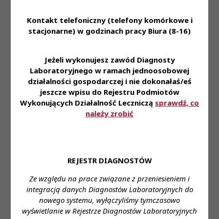
Krajowej Rady Diagnostów
Laboratoryjnych z dnia 27
Kontakt telefoniczny (telefony komórkowe i
czerwca 2013 roku w
sprawie zatwierdzenia
stacjonarne) w godzinach pracy Biura (8-16)
KRDL -
Uchwały
decyzji Komisji Nagród i
Kadencja III
KRDL -
Odznaczeń Krajowej Izby
Treść
-
Kadencja
Diagnostów
Jeżeli wykonujesz zawód Diagnosty
Posiedzenie
III
Laboratoryjnych o
Laboratoryjnego w ramach jednoosobowej
X
przyznaniu odznaczenia
działalności gospodarczej i nie dokonałaś/eś
„Zasłużony Diagnosta
jeszcze wpisu do Rejestru Podmiotów
Laboratoryjny" oraz
Wykonujących Działalność Leczniczą
sprawdź, co
„Zasłużony dla medycznej
należy zrobić
diagnostyki laboratoryjnej"
Uchwała Nr 11/III/2011
KRDL -
Uchwały
Krajowej Rady Diagnostów
Kadencja III
KRDL -
Laboratoryjnych z dnia 10
Treść
-
Kadencja
REJESTR DIAGNOSTÓW
marca 2011 roku w sprawie
Posiedzenie
III
przyjęcia planu dochodów i
II
Ze względu na prace związane z przeniesieniem i
wydatków na rok 2011
integracją danych Diagnostów Laboratoryjnych do
Uchwała Nr 110/III/2013
KRDL -
nowego systemu, wyłączyliśmy tymczasowo
Uchwały
Kadencja III
KRDL z dnia 14 września
KRDL -
wyświetlanie w Rejestrze Diagnostów Laboratoryjnych
Treść
-
2013 r. w sprawie
Kadencja