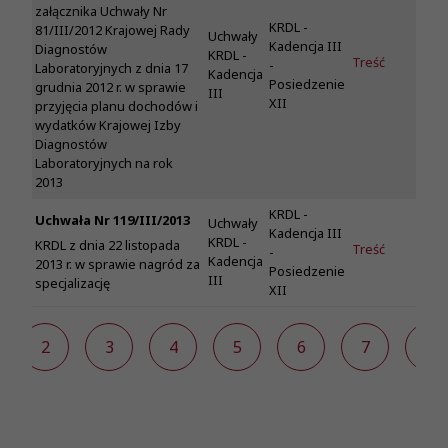
załącznika Uchwały Nr
KRDL -
81/III/2012 Krajowej Rady
Uchwały
Kadencja III
Diagnostów
KRDL -
Treść
-
Laboratoryjnych z dnia 17
Kadencja
Posiedzenie
grudnia 2012 r. w sprawie
III
XII
przyjęcia planu dochodów i
wydatków Krajowej Izby
Diagnostów
Laboratoryjnych na rok
2013
KRDL -
Uchwała Nr 119/III/2013
Uchwały
Kadencja III
KRDL -
KRDL z dnia 22 listopada
Treść
-
Kadencja
2013 r. w sprawie nagród za
Posiedzenie
III
specjalizację
XII
2
3
4
5
6
7
8