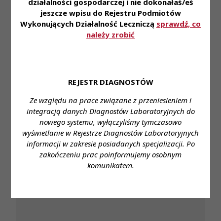
działalności gospodarczej i nie dokonałaś/eś
jeszcze wpisu do Rejestru Podmiotów
Partner Merytoryczny Szkolenia: Kancelaria DZP.
Wykonujących Działalność Leczniczą
sprawdź, co
należy zrobić
Partnerzy Wspierający: Polska Federacja Szpitali,
Nowoczesny Pion Technologiczny, dlaszpitali.pl,
IFIC Polska, Związek Pracodawców Opieki
Integrowanej Opartej na Wartości SPOIWO,
REJESTR DIAGNOSTÓW
STOMOZ.
Ze względu na prace związane z przeniesieniem i
integracją danych Diagnostów Laboratoryjnych do
nowego systemu, wyłączyliśmy tymczasowo
wyświetlanie w Rejestrze Diagnostów Laboratoryjnych
informacji w zakresie posiadanych specjalizacji. Po
zakończeniu prac poinformujemy osobnym
komunikatem.
Przeczytaj również