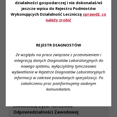
działalności gospodarczej i nie dokonałaś/eś
jeszcze wpisu do Rejestru Podmiotów
6 sie 2026
Wykonujących Działalność Leczniczą
sprawdź, co
Komunikat Prezes KRDL z dnia 6.08.2026
należy zrobić
REJESTR DIAGNOSTÓW
Ze względu na prace związane z przeniesieniem i
31 lip 2026
integracją danych Diagnostów Laboratoryjnych do
Diagnosta laboratoryjny 2/2026 już jest!
nowego systemu, wyłączyliśmy tymczasowo
wyświetlanie w Rejestrze Diagnostów Laboratoryjnych
informacji w zakresie posiadanych specjalizacji. Po
zakończeniu prac poinformujemy osobnym
komunikatem.
30 lip 2026
[04.08.2026] Dyżur Rzecznika
Odpowiedzialności Zawodowej