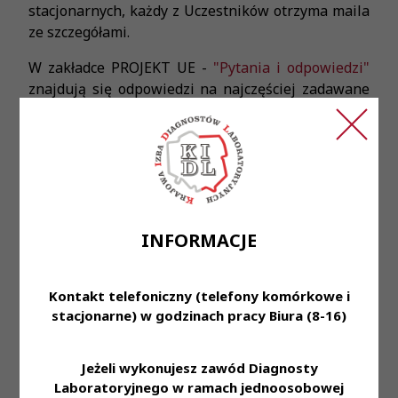
stacjonarnych, każdy z Uczestników otrzyma maila
ze szczegółami.
W zakładce PROJEKT UE -
"Pytania i odpowiedzi"
znajdują się odpowiedzi na najczęściej zadawane
pytania.
W razie dodatkowych pytań zapraszamy również
do kontaktu telefonicznego: 607 106 377.
INFORMACJE
Kontakt telefoniczny (telefony komórkowe i
stacjonarne) w godzinach pracy Biura (8-16)
Przeczytaj również
Jeżeli wykonujesz zawód Diagnosty
Laboratoryjnego w ramach jednoosobowej