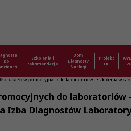
iagnosta
Dom
Szkolenia i
Projekt
WY
po
Diagnosty
rekomendacje
UE
2
odzinach
Noclegi
łka pakietów promocyjnych do laboratoriów - szkolenia w ra
omocyjnych do laboratoriów -
wa Izba Diagnostów Laborator