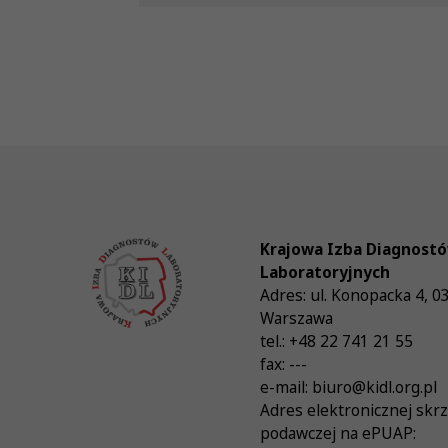
Krajowa Izba Diagnost
Laboratoryjnych
Adres:
ul. Konopacka 4
,
0
Warszawa
tel.:
+48 22 741 21 55
fax:
---
e-mail:
biuro@kidl.org.pl
Adres elektronicznej skr
podawczej na ePUAP: