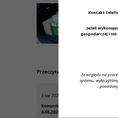
Kontakt telefo
Jeżeli wykonuj
gospodarczej i ni
Przeczytaj również
Ze względu na prace
systemu, wyłączyliśm
posiadany
6 sie 2026
Komunikat Prezes KRDL z dnia
6.08.2026