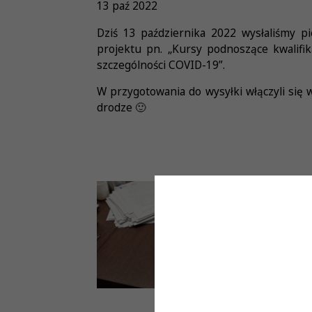
13 paź 2022
Dziś 13 października 2022 wysłaliśmy 
projektu pn. „Kursy podnoszące kwalifi
szczególności COVID-19”.
W przygotowania do wysyłki włączyli się 
drodze 🙂