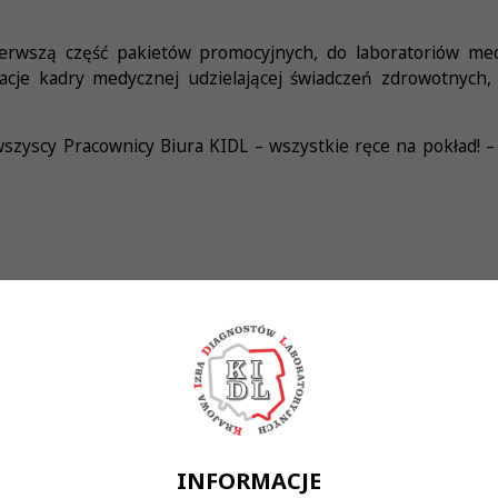
pierwszą część pakietów promocyjnych, do laboratoriów me
kacje kadry medycznej udzielającej świadczeń zdrowotnyc
wszyscy Pracownicy Biura KIDL – wszystkie ręce na pokład! – 
INFORMACJE