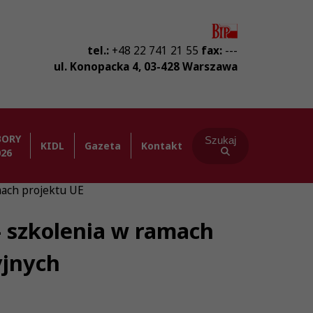
tel.:
+48 22 741 21 55
fax:
---
ul. Konopacka 4
,
03-428
Warszawa
BORY
Szukaj
KIDL
Gazeta
Kontakt
026
mach projektu UE
 szkolenia w ramach
yjnych