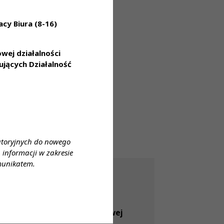
cy Biura (8-16)
ej działalności
jących Działalność
atoryjnych do nowego
informacji w zakresie
munikatem.
30 lip 2026
[04.08.2026] Dyżur Rzecznika
Odpowiedzialności Zawodowej