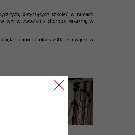
dycznych, dotyczących szkoleń w ramach
h, w tym w związku z chorobą zakaźną, w
dzięki czemu już około 2000 listów jest w