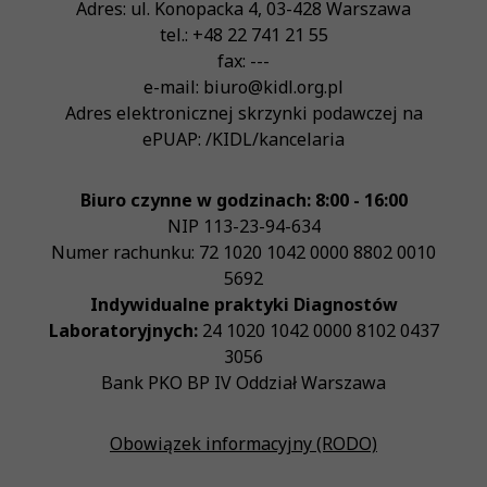
Adres:
ul. Konopacka 4
,
03-428
Warszawa
tel.:
+48 22 741 21 55
fax:
---
e-mail:
biuro@kidl.org.pl
Adres elektronicznej skrzynki podawczej na
ePUAP:
/KIDL/kancelaria
Biuro czynne w godzinach: 8:00 - 16:00
NIP
113-23-94-634
Numer rachunku: 72 1020 1042 0000 8802 0010
5692
Indywidualne praktyki Diagnostów
Laboratoryjnych:
24 1020 1042 0000 8102 0437
3056
Bank PKO BP IV Oddział Warszawa
Obowiązek informacyjny (RODO)