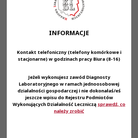
Przeczytaj również
INFORMACJE
6 sie 2026
Kontakt telefoniczny (telefony komórkowe i
stacjonarne) w godzinach pracy Biura (8-16)
Komunikat Prezes KRDL z dnia 6.08.2026
Jeżeli wykonujesz zawód Diagnosty
Laboratoryjnego w ramach jednoosobowej
działalności gospodarczej i nie dokonałaś/eś
jeszcze wpisu do Rejestru Podmiotów
31 lip 2026
Wykonujących Działalność Leczniczą
sprawdź, co
należy zrobić
Diagnosta laboratoryjny 2/2026 już jest!