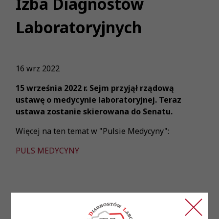
Izba Diagnostów
Laboratoryjnych
16 wrz 2022
15 września 2022 r. Sejm przyjął rządową
ustawę o medycynie laboratoryjnej. Teraz
ustawa zostanie skierowana do Senatu.
Więcej na ten temat w "Pulsie Medycyny":
PULS MEDYCYNY