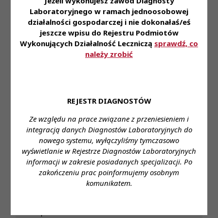
Jeżeli wykonujesz zawód Diagnosty
Laboratoryjnego w ramach jednoosobowej
działalności gospodarczej i nie dokonałaś/eś
jeszcze wpisu do Rejestru Podmiotów
Wykonujących Działalność Leczniczą
sprawdź, co
6 sie 2026
należy zrobić
Komunikat Prezes KRDL z dnia 6.08.2026
REJESTR DIAGNOSTÓW
Ze względu na prace związane z przeniesieniem i
integracją danych Diagnostów Laboratoryjnych do
31 lip 2026
nowego systemu, wyłączyliśmy tymczasowo
wyświetlanie w Rejestrze Diagnostów Laboratoryjnych
Diagnosta laboratoryjny 2/2026 już jest!
informacji w zakresie posiadanych specjalizacji. Po
zakończeniu prac poinformujemy osobnym
komunikatem.
30 lip 2026