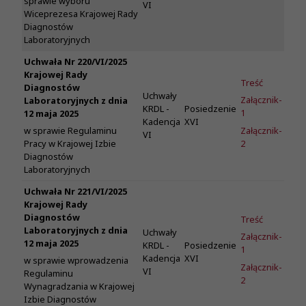
sprawie wyboru
VI
Wiceprezesa Krajowej Rady
Diagnostów
Laboratoryjnych
Uchwała Nr 220/VI/2025
Krajowej Rady
Treść
Diagnostów
Uchwały
Załącznik-
Laboratoryjnych z dnia
KRDL -
Posiedzenie
1
12 maja 2025
Kadencja
XVI
Załącznik-
w sprawie Regulaminu
VI
2
Pracy w Krajowej Izbie
Diagnostów
Laboratoryjnych
Uchwała Nr 221/VI/2025
Krajowej Rady
Diagnostów
Treść
Laboratoryjnych z dnia
Uchwały
Załącznik-
12 maja 2025
KRDL -
Posiedzenie
1
Kadencja
XVI
w sprawie wprowadzenia
Załącznik-
VI
Regulaminu
2
Wynagradzania w Krajowej
Izbie Diagnostów