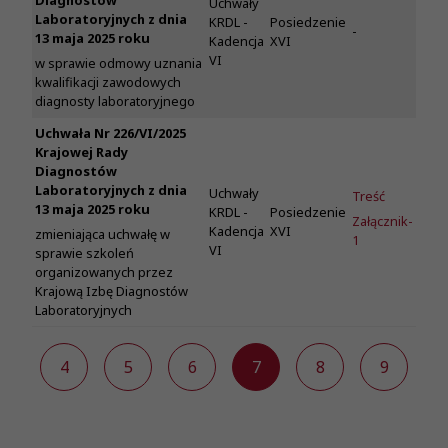
Diagnostów
Uchwały
Laboratoryjnych z dnia
KRDL -
Posiedzenie
-
13 maja 2025 roku
Kadencja
XVI
VI
w sprawie odmowy uznania
kwalifikacji zawodowych
diagnosty laboratoryjnego
Uchwała Nr 226/VI/2025
Krajowej Rady
Diagnostów
Laboratoryjnych z dnia
Uchwały
Treść
13 maja 2025 roku
KRDL -
Posiedzenie
Załącznik-
Kadencja
XVI
zmieniająca uchwałę w
1
VI
sprawie szkoleń
organizowanych przez
Krajową Izbę Diagnostów
Laboratoryjnych
3
4
5
6
7
8
9
1