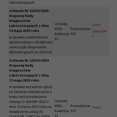
Laboratoryjnych
Uchwała Nr 222/VI/2025
Krajowej Rady
Diagnostów
Uchwały
Treść
Laboratoryjnych z dnia
KRDL -
Posiedzenie
12 maja 2025 roku
Załącznik-
Kadencja
XVI
1
w sprawie zatwierdzenia
VI
sprawozdania z działalności
samorządu diagnostów
laboratoryjnych za 2024 rok
Uchwała Nr 223/VI/2024
Krajowej Rady
Diagnostów
Laboratoryjnych z dnia
12 maja 2025 roku
w sprawie wyrażenia zgody
na złożenie oświadczenia o
braku woli przedłużenia
Uchwały
Umowy nr 003/MP/2022 z
KRDL -
Posiedzenie
dnia 10 marca 2022 roku na
Treść
Kadencja
XVI
świadczenie usług 3S
VI
CLOUD2B - VIRTUAL DATA