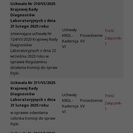
Uchwała Nr 210/VI/2025
Krajowej Rady
Diagnostów
Laboratoryjnych z dnia
21 lutego 2025 roku
Uchwały
Treść
zmieniająca uchwałę Nr
KRDL -
Posiedzenie
Załącznik-
124/VI/2023 Krajowej Rady
Kadencja
XV
1
Diagnostów
VI
Laboratoryjnych z dnia 22
września 2023 roku w
sprawie Regulaminu
działania Komisji do spraw
Etyki.
Uchwała Nr 211/VI/2025
Krajowej Rady
Diagnostów
Uchwały
Treść
Laboratoryjnych z dnia
KRDL -
Posiedzenie
Załącznik-
21 lutego 2025 roku
Kadencja
XV
1
VI
w sprawie odwołania
członka Komisji do spraw
Etyki