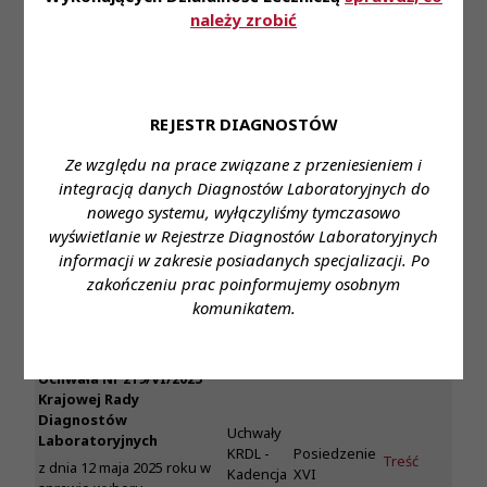
w sprawie powołania Kmisji
należy zrobić
Skrutacyjnej
Uchwała Nr 218/VI/2025
Krajowej Rady
Diagnostów
REJESTR DIAGNOSTÓW
Laboratoryjnych dnia 12
maja 2025 roku
Ze względu na prace związane z przeniesieniem i
Uchwały
Treść
w sprawie procedowania
integracją danych Diagnostów Laboratoryjnych do
KRDL -
Posiedzenie
uchwały podejmowanej
Załącznik-
nowego systemu, wyłączyliśmy tymczasowo
Kadencja
XVI
przez Krajową Radę
1
wyświetlanie w Rejestrze Diagnostów Laboratoryjnych
VI
Diagnostów
informacji w zakresie posiadanych specjalizacji. Po
Laboratoryjnych w trybie
stacjonarnym z
zakończeniu prac poinformujemy osobnym
wyłączeniem stosowania
komunikatem.
zasady jawności i
indywidualności głosowań
Uchwała Nr 219/VI/2025
Krajowej Rady
Diagnostów
Uchwały
Laboratoryjnych
KRDL -
Posiedzenie
Treść
z dnia 12 maja 2025 roku w
Kadencja
XVI