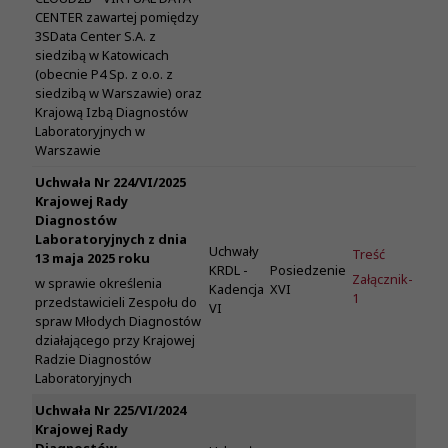
CENTER zawartej pomiędzy
3SData Center S.A. z
siedzibą w Katowicach
(obecnie P4 Sp. z o.o. z
siedzibą w Warszawie) oraz
Krajową Izbą Diagnostów
Laboratoryjnych w
Warszawie
Uchwała Nr 224/VI/2025
Krajowej Rady
Diagnostów
Laboratoryjnych z dnia
Uchwały
Treść
13 maja 2025 roku
KRDL -
Posiedzenie
Załącznik-
w sprawie określenia
Kadencja
XVI
1
przedstawicieli Zespołu do
VI
spraw Młodych Diagnostów
działającego przy Krajowej
Radzie Diagnostów
Laboratoryjnych
Uchwała Nr 225/VI/2024
Krajowej Rady