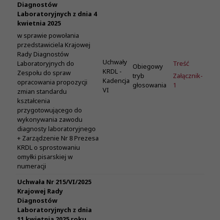
Diagnostów
Laboratoryjnych z dnia 4
kwietnia 2025
w sprawie powołania
przedstawiciela Krajowej
Rady Diagnostów
Uchwały
Treść
Laboratoryjnych do
Obiegowy
KRDL -
Zespołu do spraw
tryb
Załącznik-
Kadencja
opracowania propozycji
głosowania
1
VI
zmian standardu
kształcenia
przygotowującego do
wykonywania zawodu
diagnosty laboratoryjnego
+ Zarządzenie Nr 8 Prezesa
KRDL o sprostowaniu
omyłki pisarskiej w
numeracji
Uchwała Nr 215/VI/2025
Krajowej Rady
Diagnostów
Laboratoryjnych z dnia
11 kwietnia 2025 roku