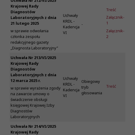
Uchwała Nr 212/VI/2025
Krajowej Rady
Treść
Diagnostów
Uchwały
Załącznik-
Laboratoryjnych z dnia
KRDL -
1
21 lutego 2025
-
Kadencja
Załącznik-
w sprawie odwołania
VI
2
członka zespołu
redakcyjnego gazety
„Diagnosta Laboratoryjny”
Uchwała Nr 213/VI/2025
Krajowej Rady
Diagnostów
Laboratoryjnych z dnia
Uchwały
12 marca 2025 r.
Obiegowy
KRDL -
Treść
tryb
w sprawie wyrażenia zgody
Kadencja
głosowania
na zawarcie umowy o
VI
świadczenie obsługi
księgowej Krajowej Izby
Diagnostów
Laboratoryjnych
Uchwała Nr 214/VI/2025
Krajowej Rady