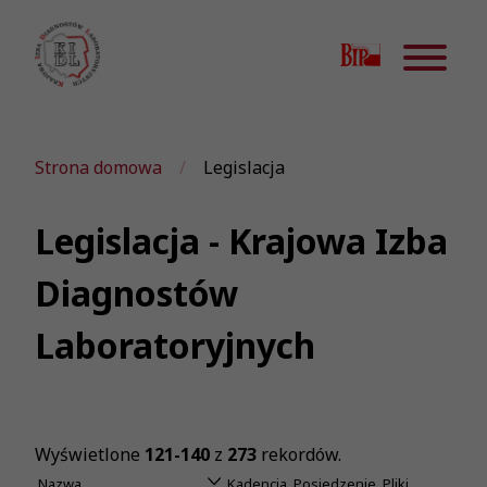
Strona domowa
Legislacja
Legislacja - Krajowa Izba
Diagnostów
Laboratoryjnych
Wyświetlone
121-140
z
273
rekordów.
Nazwa
Kadencja
Posiedzenie
Pliki