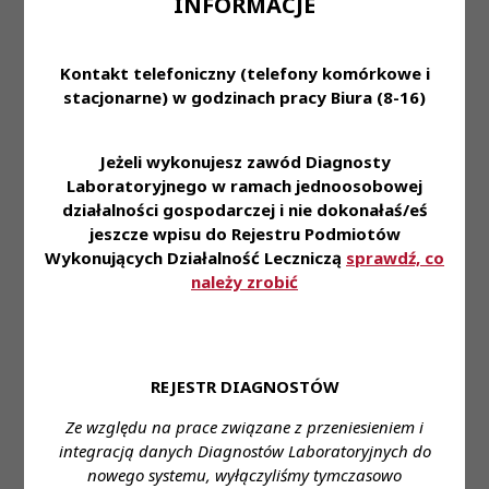
INFORMACJE
Opinia prawna
w sprawie pełnienia funkcji
Opinie
Treść
-
kierownika w ramach
prawne
Kontakt telefoniczny (telefony komórkowe i
indywidualnej praktyki
stacjonarne) w godzinach pracy Biura (8-16)
Diagnosty Laboratoryjnego
opinia prawna
Opinie
Treść
-
W PRZEDMIOCIE ZDALNEJ
Jeżeli wykonujesz zawód Diagnosty
prawne
AUTORYZACJI
Laboratoryjnego w ramach jednoosobowej
działalności gospodarczej i nie dokonałaś/eś
Opinia prawna
jeszcze wpisu do Rejestru Podmiotów
Opinie
dot. wykonywania zawodu
Treść
-
Wykonujących Działalność Leczniczą
sprawdź, co
prawne
diagnosty laboratoryjnego w
należy zrobić
Centrum Krwiodawstwa
Opinia prawna
Opinie
Treść
-
dot. dyżuru medycznego
prawne
diagnostów laboratoryjnych
REJESTR DIAGNOSTÓW
Opinia prawna
Ze względu na prace związane z przeniesieniem i
Analiza dotycząca
dopuszczalność wpisania
integracją danych Diagnostów Laboratoryjnych do
zakładu patomorfologii do
nowego systemu, wyłączyliśmy tymczasowo
Opinie
Treść
-