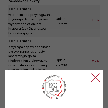
zawodowego lekarzy
opinia prawna
w przedmiocie przysługiwania
Opinie
czynnego i biernego prawa
Treść
-
prawne
wyborczego członkom
Krajowej Izby Diagnostów
Laboratoryjnych
opinia prawna
dotycząca odpowiedzialności
dyscyplinarnej diagnosty
laboratoryjnego za
Opinie
niedopełnienie obowiązku
Treść
-
prawne
doskonalenia zawodowego
poprzez nieuzyskanie co
najmniej 100 punktów
edukacyjnych w okresie
rozliczeniowym
opinia prawna
Opinie
Treść
-
w sprawie autoryzacji wyników
prawne
badań laboratoryjnych