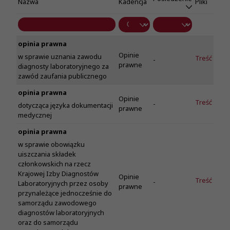
Nazwa
Kadencja
Pliki
opinia prawna
Opinie
w sprawie uznania zawodu
Treść
-
prawne
diagnosty laboratoryjnego za
zawód zaufania publicznego
opinia prawna
Opinie
Treść
-
dotycząca języka dokumentacji
prawne
medycznej
opinia prawna
w sprawie obowiązku
uiszczania składek
członkowskich na rzecz
Krajowej Izby Diagnostów
Opinie
Treść
-
Laboratoryjnych przez osoby
prawne
przynależące jednocześnie do
samorządu zawodowego
diagnostów laboratoryjnych
oraz do samorządu