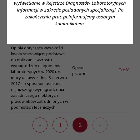
ewidencji medycznych
prawne
wyświetlanie w Rejestrze Diagnostów Laboratoryjnych
laboratoriów diagnostycznych
informacji w zakresie posiadanych specjalizacji. Po
przy ocenie spełniania
zakończeniu prac poinformujemy osobnym
wymagań odnoszących się do
komunikatem.
kierownika laboratorium.
Opinia prawna z dnia 25
maja 2020 r.
Opinia dotycząca wysokości
kwoty stanowiącej podstawę
do obliczania wzrostu
wynagrodzeń diagnostów
Opinie
Treść
-
laboratoryjnych w 2020 r. na
prawne
mocy ustawy z dnia 8 czerwca
2017 r. o sposobie ustalania
najniższego wynagrodzenia
zasadniczego niektórych
pracowników zatrudnionych w
podmiotach leczniczych
«
1
2
»