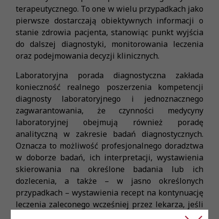
terapeutycznego. To one w wielu przypadkach jako
pierwsze dostarczają obiektywnych informacji o
stanie zdrowia pacjenta, stanowiąc punkt wyjścia
do dalszej diagnostyki, monitorowania leczenia
oraz podejmowania decyzji klinicznych.
Laboratoryjna porada diagnostyczna zakłada
konieczność realnego poszerzenia kompetencji
diagnosty laboratoryjnego i jednoznacznego
zagwarantowania, że czynności medycyny
laboratoryjnej obejmują również poradę
analityczną w zakresie badań diagnostycznych.
Oznacza to możliwość profesjonalnego doradztwa
w doborze badań, ich interpretacji, wystawienia
skierowania na określone badania lub ich
dozlecenia, a także – w jasno określonych
przypadkach – wystawienia recept na kontynuację
leczenia zaleconego wcześniej przez lekarza, jeśli
opiera się ono na wynikach badań laboratoryjnych.