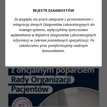
Prezes KRDL podkreśla, że laboratoryjna porada
diagnostyczna nie jest postulatem
REJESTR DIAGNOSTÓW
środowiskowym, lecz rozwiązaniem systemowym,
które porządkuje proces diagnostyczny i realnie
Ze względu na prace związane z przeniesieniem i
wzmacnia bezpieczeństwo pacjenta. Diagnosta
integracją danych Diagnostów Laboratoryjnych do
laboratoryjny posiada kompetencje, by być
nowego systemu, wyłączyliśmy tymczasowo
pierwszym profesjonalnym przewodnikiem
wyświetlanie w Rejestrze Diagnostów Laboratoryjnych
informacji w zakresie posiadanych specjalizacji. Po
pacjenta w diagnostyce, a system ochrony zdrowia
zakończeniu prac poinformujemy osobnym
powinien te kompetencje wreszcie w pełni
komunikatem.
wykorzystać.