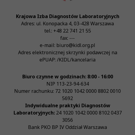
Krajowa Izba Diagnostów Laboratoryjnych
Adres:
ul. Konopacka 4
,
03-428
Warszawa
tel.:
+48 22 741 21 55
fax:
---
e-mail:
biuro@kidl.org.pl
Adres elektronicznej skrzynki podawczej na
ePUAP:
/KIDL/kancelaria
Biuro czynne w godzinach: 8:00 - 16:00
NIP
113-23-94-634
Numer rachunku: 72 1020 1042 0000 8802 0010
5692
Indywidualne praktyki Diagnostów
Laboratoryjnych:
24 1020 1042 0000 8102 0437
3056
Bank PKO BP IV Oddział Warszawa