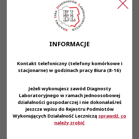
W praktyce takie rozwiązanie przekłada się na
realne korzyści dla pacjenta: dostęp do rzetelnej
informacji o stanie zdrowia, lepsze zrozumienie
wyników badań, szerszy i bardziej celowany
zakres diagnostyki oraz ograniczenie konieczności
INFORMACJE
kolejnych wizyt lekarskich wyłącznie w celu
omówienia wyników.
Kontakt telefoniczny (telefony komórkowe i
Warto podkreślić, że analogiczne rozwiązania
stacjonarne) w godzinach pracy Biura (8-16)
funkcjonują już w systemie ochrony zdrowia w
odniesieniu do innych zawodów medycznych,
Jeżeli wykonujesz zawód Diagnosty
takich jak pielęgniarki i położne w ramach porady
Laboratoryjnego w ramach jednoosobowej
pielęgniarskiej czy farmaceuci w ramach opieki
działalności gospodarczej i nie dokonałaś/eś
farmaceutycznej. Laboratoryjna porada
jeszcze wpisu do Rejestru Podmiotów
diagnostyczna wpisuje się więc w istniejącą logikę
Wykonujących Działalność Leczniczą
sprawdź, co
systemową i odpowiada na realne potrzeby
należy zrobić
pacjentów.