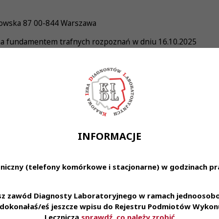
zybowska 87 00-844 Warszawa
jna fundamentem trafnych rozpoznań w dniu 16.10.2025
INFORMACJE
niczny (telefony komórkowe i stacjonarne) w godzinach pra
esz zawód Diagnosty Laboratoryjnego w ramach jednoosobow
e dokonałaś/eś jeszcze wpisu do Rejestru Podmiotów Wykonu
Leczniczą
sprawdź, co należy zrobić