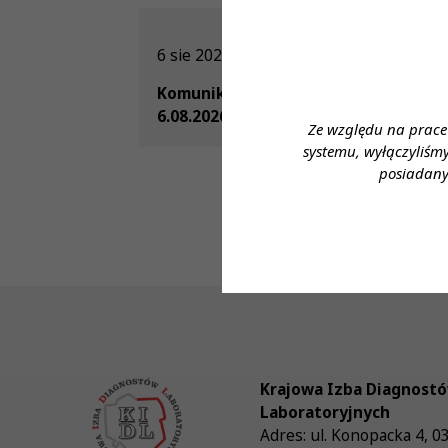
6 sie 2026
Komunikat Prezes KRDL z dnia
6.08.2026
Ze względu na prace
systemu, wyłączyliśm
posiadany
Krajowa Izba Diagnost
Laboratoryjnych
Adres:
ul. Konopacka 4
,
0