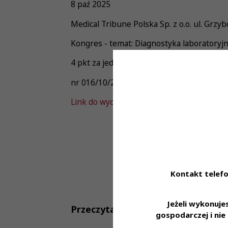
8 paź 2025
Medical Tribune Polska Sp. z o.o. ul. Gr
Kongres - temat: Diagnostyka laboratory
4 pkt za jeden dzień
nr 016/10/2025
Link do wydarzenia
Kontakt telefo
Jeżeli wykonuj
Przeczytaj również
gospodarczej i ni