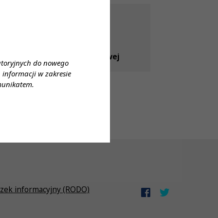
30 lip 2026
[04.08.2026] Dyżur Rzecznika
Odpowiedzialności Zawodowej
atoryjnych do nowego
informacji w zakresie
munikatem.
zek informacyjny (RODO)