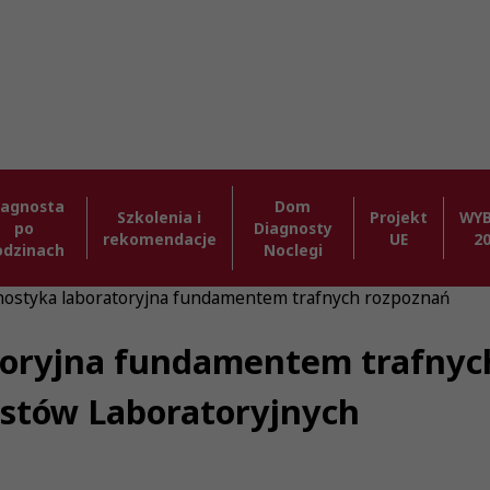
iagnosta
Dom
Szkolenia i
Projekt
WY
po
Diagnosty
rekomendacje
UE
2
odzinach
Noclegi
nostyka laboratoryjna fundamentem trafnych rozpoznań
toryjna fundamentem trafnych
ostów Laboratoryjnych