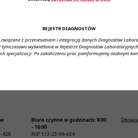
31 lip 2026
REJESTR DIAGNOSTÓW
Diagnosta laboratoryjny 2/2026 już
jest!
 związane z przeniesieniem i integracją danych Diagnostów Labor
y tymczasowo wyświetlanie w Rejestrze Diagnostów Laboratoryjnych 
ch specjalizacji. Po zakończeniu prac poinformujemy osobnym ko
ów
Biuro czynne w godzinach: 8:00
Obowią
- 16:00
3-428
NIP
113-23-94-634