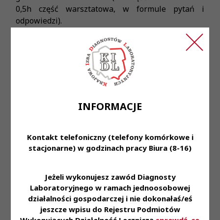
0,5h część warsztatowa, w formule pytań i
odpowiedzi).
Link do szkolenia
Agenda spotkania:
Aktualne zasady rozliczania badań
genetycznych;
INFORMACJE
Zmiany w realizacji i rozliczaniu badań
genetycznych po 1 lipca 2025 r., zgodnie z
Zarządzeniem nr 48/2025/DSOZ Prezesa NFZ,
Kontakt telefoniczny (telefony komórkowe i
w tym zasady rozliczania badania genetycznego
stacjonarne) w godzinach pracy Biura (8-16)
z materiału świeżego w nowotworach BRCA
zależnych;
Jeżeli wykonujesz zawód Diagnosty
Możliwe ścieżki diagnostyczne (i rozliczeniowe)
Laboratoryjnego w ramach jednoosobowej
pacjenta z nowotworem BRCA-zależnym;
działalności gospodarczej i nie dokonałaś/eś
Studiów przypadków;
jeszcze wpisu do Rejestru Podmiotów
Pytania i odpowiedzi.