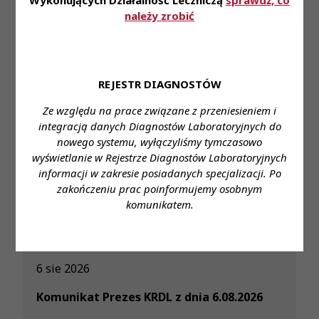
Wykonujących Działalność Leczniczą
sprawdź, co
należy zrobić
Jednocześnie informujemy, iż diagności
laboratoryjni za udział w kursie otrzymają 2
punkty edukacyjne.
REJESTR DIAGNOSTÓW
Ze względu na prace związane z przeniesieniem i
integracją danych Diagnostów Laboratoryjnych do
nowego systemu, wyłączyliśmy tymczasowo
wyświetlanie w Rejestrze Diagnostów Laboratoryjnych
informacji w zakresie posiadanych specjalizacji. Po
Przeczytaj również
zakończeniu prac poinformujemy osobnym
komunikatem.
6 sie 2026
Komunikat Prezes KRDL z dnia 6.08.2026