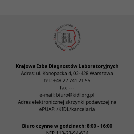
Krajowa Izba Diagnostów Laboratoryjnych
Adres:
ul. Konopacka 4
,
03-428
Warszawa
tel.:
+48 22 741 21 55
fax:
---
e-mail:
biuro@kidl.org.pl
Adres elektronicznej skrzynki podawczej na
ePUAP:
/KIDL/kancelaria
Biuro czynne w godzinach: 8:00 - 16:00
NIP
113-23-94-634