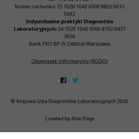
Numer rachunku: 72 1020 1042 0000 8802 0010
5692
Indywidualne praktyki Diagnostów
Laboratoryjnych:
24 1020 1042 0000 8102 0437
3056
Bank PKO BP IV Oddział Warszawa
Obowiązek informacyjny (RODO)
© Krajowa Izba Diagnostów Laboratoryjnych 2026
Created by
AlterPage