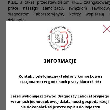
KIDL, a także przedstawicielom KRDL zaangażowa
prace naszego samorządu, związkom zawodo
diagnostom laboratoryjnym, którzy wspierają 
działania.
Bez Was takiego sukcesu by nie było.
Mogę zapewnić, że będziemy nadal ciężko pracować,
znajdować się w rankingach na dużo wyższych pozycj
powiedziała prezes Krajowej Rady Diagno
Laboratoryjnych Alina Niewiadomska.
INFORMACJE
Zamieszczamy całą listę:
Kontakt telefoniczny (telefony komórkowe i
https://pulsmedycyny.pl/lista-stu-2019-system-ochrony
stacjonarne) w godzinach pracy Biura (8-16)
zdrowia-983409?
fbclid=IwAR3cUPg4eDvvSLftxuPkZ7HyZNCjzOxUOjQhk
7A39c5yw-YT7zojL4
Jeżeli wykonujesz zawód Diagnosty Laboratoryjnego
w ramach jednoosobowej działalności gospodarczej i
Od 17 lat „Puls Medycyny” wyróżnia osoby, które
nie dokonałaś/eś jeszcze wpisu do Rejestru