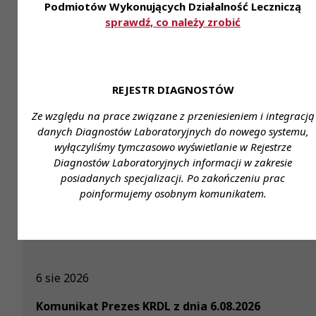
szczególny wpływ na rozwój polskiej medycyny, a od
Podmiotów Wykonujących Działalność Leczniczą
także tych, którzy przyczyniają się do poprawy sy
sprawdź, co należy zrobić
ochrony zdrowia w Polsce. Jak co roku, kandydaci oc
byli przez kapitułę konkursu, składającą się z wyb
ekspertów.
REJESTR DIAGNOSTÓW
Ze względu na prace związane z przeniesieniem i integracją
danych Diagnostów Laboratoryjnych do nowego systemu,
wyłączyliśmy tymczasowo wyświetlanie w Rejestrze
Diagnostów Laboratoryjnych informacji w zakresie
posiadanych specjalizacji. Po zakończeniu prac
Przeczytaj również
poinformujemy osobnym komunikatem.
6 sie 2026
Komunikat Prezes KRDL z dnia 6.08.2026