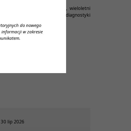
ka Lubuskiego Oddziału PTDL, wieloletni
 zawsze stawiała na rozwój diagnostyki
atoryjnych do nowego
informacji w zakresie
munikatem.
30 lip 2026