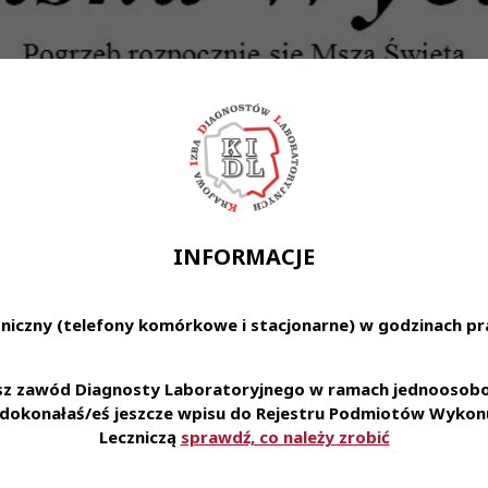
INFORMACJE
niczny (telefony komórkowe i stacjonarne) w godzinach pra
esz zawód Diagnosty Laboratoryjnego w ramach jednoosobow
e dokonałaś/eś jeszcze wpisu do Rejestru Podmiotów Wykonu
Leczniczą
sprawdź, co należy zrobić
r., przeżywszy 62 lata, odeszła Wioletta Regulska-Wycińska.