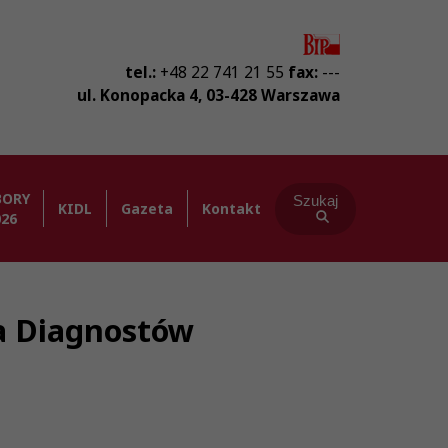
tel.:
+48 22 741 21 55
fax:
---
ul. Konopacka 4
,
03-428
Warszawa
BORY
Szukaj
KIDL
Gazeta
Kontakt
026
ba Diagnostów