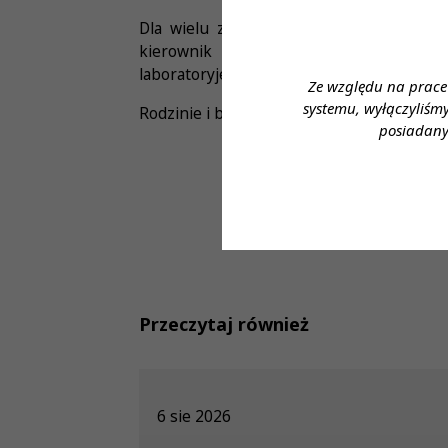
Dla wielu z Państwa była to osoba znan
kierownik Zakładu Diagnostki Laborato
laboratoryjej.
Ze względu na prace
systemu, wyłączyliśm
Rodzinie i bliskim składamy najszczersze 
posiadany
Przeczytaj również
6 sie 2026