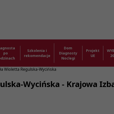
iagnosta
Dom
Szkolenia i
Projekt
WY
po
Diagnosty
rekomendacje
UE
2
odzinach
Noclegi
ła Wioletta Regulska-Wycińska
ulska-Wycińska - Krajowa Iz