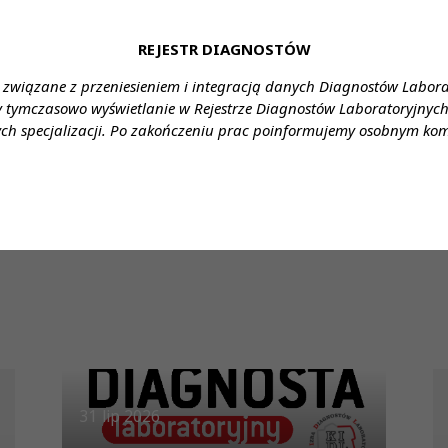
a, znakomity diagnosta, konsultant wojewódzki, założyciel
REJESTR DIAGNOSTÓW
ryjnej w Szpitalu w Gorzowie Wielkopolskim. Osoba, która
 związane z przeniesieniem i integracją danych Diagnostów Labor
y tymczasowo wyświetlanie w Rejestrze Diagnostów Laboratoryjnych 
kondolencje.
ch specjalizacji. Po zakończeniu prac poinformujemy osobnym ko
31 lip 2026