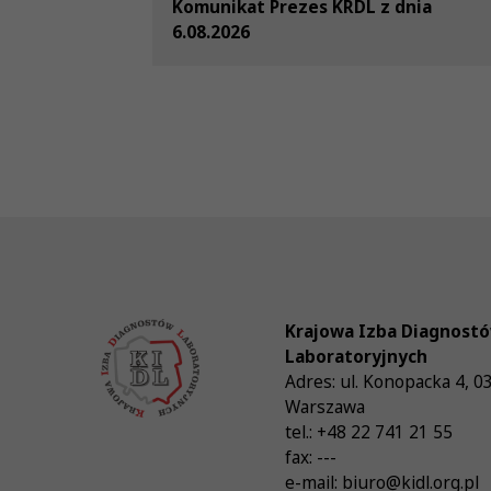
Komunikat Prezes KRDL z dnia
6.08.2026
Krajowa Izba Diagnost
Laboratoryjnych
Adres:
ul. Konopacka 4
,
0
Warszawa
tel.:
+48 22 741 21 55
fax:
---
e-mail:
biuro@kidl.org.pl