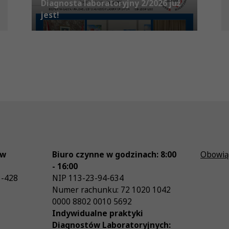
Diagnosta laboratoryjny 2/2026 już
jest!
ów
Biuro czynne w godzinach: 8:00
Obowią
- 16:00
3-428
NIP
113-23-94-634
Numer rachunku: 72 1020 1042
0000 8802 0010 5692
Indywidualne praktyki
Diagnostów Laboratoryjnych: