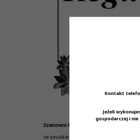
Kontakt telefo
Jeżeli wykonuj
gospodarczej i ni
Szanowni Państwo,
ze smutkiem informujemy, że 26 lipca 2024