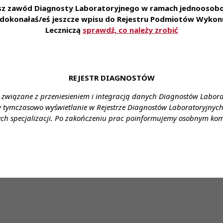
esz zawód Diagnosty Laboratoryjnego w ramach jednoosobow
o ma zmniejszyć liczbę błędów medycznych, poprawić bez
e dokonałaś/eś jeszcze wpisu do Rejestru Podmiotów Wykonu
Leczniczą
sprawdź, co należy zrobić
problemy, takie jak błędy medyczne wynikające z ręczne
znych. Propozycje zmian obejmują cyfryzację i automatyza
 sprzętu medycznego.
REJESTR DIAGNOSTÓW
czeństwa pacjentów, redukcja kosztów oraz usprawnienie
kszenie liczby farmaceutów w szpitalach, rozwój usług farm
 związane z przeniesieniem i integracją danych Diagnostów Labor
omendacji ma na celu podniesienie jakości opieki zdrowotnej 
y tymczasowo wyświetlanie w Rejestrze Diagnostów Laboratoryjnych 
ch specjalizacji. Po zakończeniu prac poinformujemy osobnym ko
Ślimak
, została zaproszona do udziału w Grupie Roboczej.
pitali