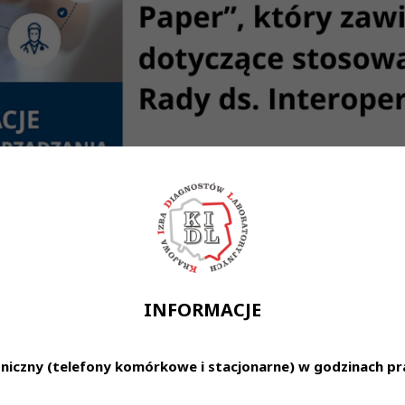
INFORMACJE
ane z lekami stanowią 50% wszystkich możliwych do unik
ieczeństwa pacjentów, przy Radzie Ekspertów Koalicji na
niczny (telefony komórkowe i stacjonarne) w godzinach pra
ia przepływem produktów medycznych w szpitalach.
zą ds. Zarządzania Przepływem Produktów Medycznych w Szp