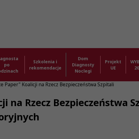
iagnosta
Dom
Szkolenia i
Projekt
WY
po
Diagnosty
rekomendacje
UE
2
odzinach
Noclegi
e Paper" Koalicji na Rzecz Bezpieczeństwa Szpitali
ji na Rzecz Bezpieczeństwa Szp
oryjnych