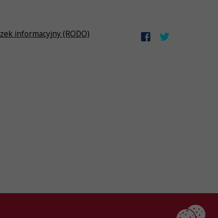
zek informacyjny (RODO)
Created by
AlterPage