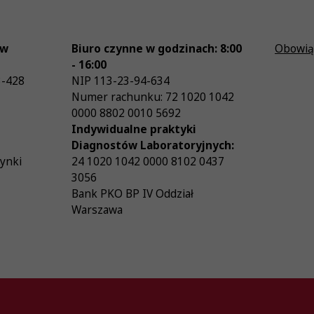
ów
Biuro czynne w godzinach: 8:00
Obowią
- 16:00
3-428
NIP
113-23-94-634
Numer rachunku: 72 1020 1042
0000 8802 0010 5692
Indywidualne praktyki
Diagnostów Laboratoryjnych:
zynki
24 1020 1042 0000 8102 0437
3056
Bank PKO BP IV Oddział
Warszawa
26