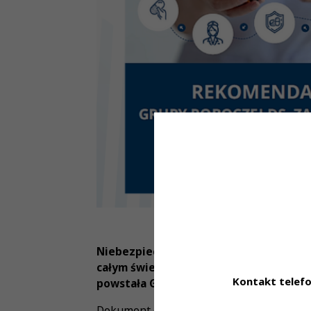
Niebezpieczne praktyki i szkody związ
całym świecie. Z myślą o poprawie bezp
Kontakt telefo
powstała Grupa robocza ds. Zarządzan
Dokument opracowany przez Grupę Roboc