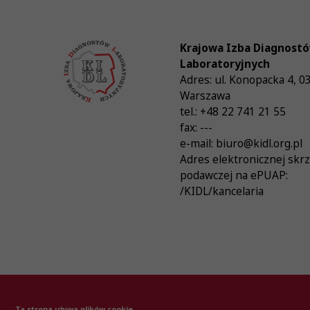
Krajowa Izba Diagnost
Laboratoryjnych
Adres:
ul. Konopacka 4
,
0
Warszawa
tel.:
+48 22 741 21 55
fax:
---
e-mail:
biuro@kidl.org.pl
Adres elektronicznej skr
podawczej na ePUAP:
/KIDL/kancelaria
© Krajowa Izba Diagnostów Laboratoryjnych 20
Ta strona używa plików cookie.