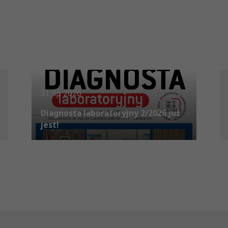
31 lip 2026
Diagnosta laboratoryjny 2/2026 już
jest!