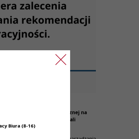
nięcia szkód w opiece medycznej na
 rzecz Bezpieczeństwa Szpitali
cy Biura (8-16)
italach ma na celu poprawę zarządzania