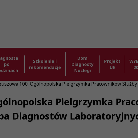
iagnosta
Dom
Szkolenia i
Projekt
WY
po
Diagnosty
rekomendacje
UE
2
odzinach
Noclegi
leuszowa 100. Ogólnopolska Pielgrzymka Pracowników Służby
gólnopolska Pielgrzymka Pra
zba Diagnostów Laboratoryjny