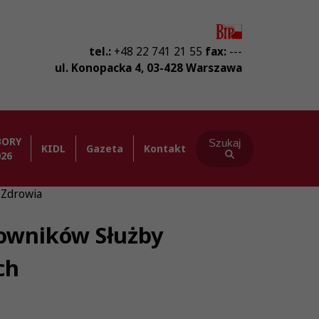
tel.:
+48 22 741 21 55
fax:
---
ul. Konopacka 4
,
03-428
Warszawa
BORY
Szukaj
KIDL
Gazeta
Kontakt
026
 Zdrowia
cowników Służby
ch