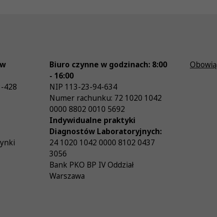
ów
Biuro czynne w godzinach: 8:00
Obowią
- 16:00
3-428
NIP
113-23-94-634
Numer rachunku: 72 1020 1042
0000 8802 0010 5692
Indywidualne praktyki
Diagnostów Laboratoryjnych:
zynki
24 1020 1042 0000 8102 0437
3056
Bank PKO BP IV Oddział
Warszawa