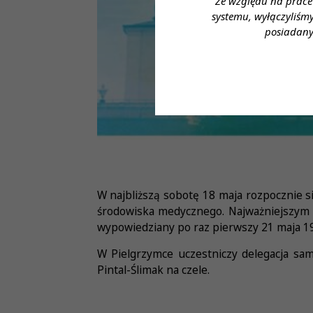
Ze względu na prace
systemu, wyłączyliśm
posiadany
W najbliższą sobotę 18 maja rozpocznie s
środowiska medycznego. Najważniejszym 
wypowiedziany po raz pierwszy 21 maja 196
W Pielgrzymce uczestniczy delegacja sa
Pintal-Ślimak na czele.