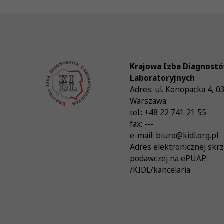
Krajowa Izba Diagnost
Laboratoryjnych
Adres:
ul. Konopacka 4
,
0
Warszawa
tel.:
+48 22 741 21 55
fax:
---
e-mail:
biuro@kidl.org.pl
Adres elektronicznej skr
podawczej na ePUAP:
/KIDL/kancelaria