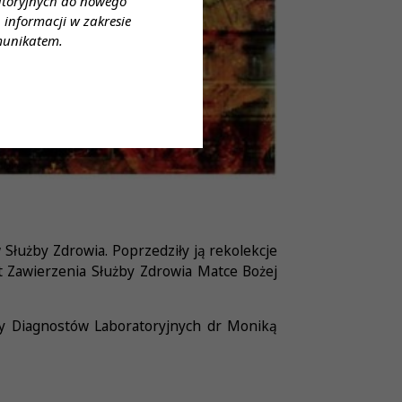
atoryjnych do nowego
informacji w zakresie
munikatem.
Służby Zdrowia. Poprzedziły ją rekolekcje
 Zawierzenia Służby Zdrowia Matce Bożej
dy Diagnostów Laboratoryjnych dr Moniką