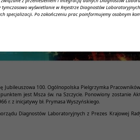
 związane z przeniesieniem i integracją danych Diagnostów Labor
y tymczasowo wyświetlanie w Rejestrze Diagnostów Laboratoryjnych 
ch specjalizacji. Po zakończeniu prac poinformujemy osobnym ko
ię Jubileuszowa 100. Ogólnopolska Pielgrzymka Pracowników 
punktem jest Msza św. na Szczycie. Ponowiony zostanie Akt
6 r. z inicjatywy bł. Prymasa Wyszyńskiego.
morządu Diagnostów Laboratoryjnych z Prezes Krajowej Ra