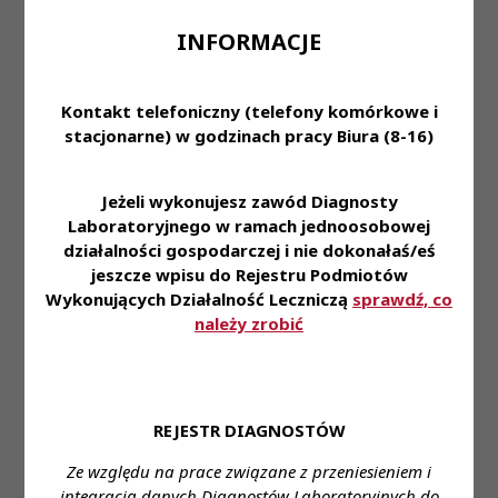
Każdy z nas może mieć swój udział w tym pięknym
dziele! Zachęcamy do dzielenia się dobrem. Środki
INFORMACJE
zebrane podczas 30. Finału WOŚP trafiły do wielu
Medycznych Laboratoriów Diagnostycznych w
Kontakt telefoniczny (telefony komórkowe i
całym kraju, usprawniając proces wykrywania i
stacjonarne) w godzinach pracy Biura (8-16)
identyfikacji drobnoustrojów!
LINK DO SKARBONKI
Jeżeli wykonujesz zawód Diagnosty
Laboratoryjnego w ramach jednoosobowej
działalności gospodarczej i nie dokonałaś/eś
jeszcze wpisu do Rejestru Podmiotów
Wykonujących Działalność Leczniczą
sprawdź, co
należy zrobić
Przeczytaj również
REJESTR DIAGNOSTÓW
Ze względu na prace związane z przeniesieniem i
integracją danych Diagnostów Laboratoryjnych do