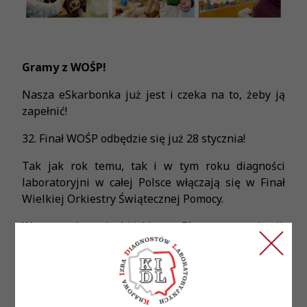
Gramy z WOŚP!
Nasza eSkarbonka już jest i czeka na to, żeby ją
zapełnić!
32. Finał WOŚP odbędzie się już 28 stycznia!
Tak jak rok temu, tak i w tym roku diagności
laboratoryjni w całej Polsce włączają się w Finał
Wielkiej Orkiestry Świątecznej Pomocy.
W tym roku cel zbiórki to: „Płuca po pandemii.
Gramy dla dzieci i dorosłych!”.
W ciągu 31 Finałów WOŚP zebrała już blisko 2
miliardy złotych i kupiła 71,5 tysiąca urządzeń.