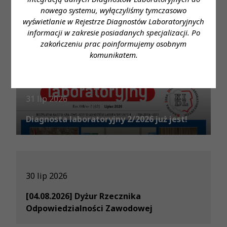
6 sie 2026
nowego systemu, wyłączyliśmy tymczasowo
wyświetlanie w Rejestrze Diagnostów Laboratoryjnych
Komunikat Prezes KRDL z dnia 6.08.2026
informacji w zakresie posiadanych specjalizacji. Po
zakończeniu prac poinformujemy osobnym
komunikatem.
31 lip 2026
Diagnosta laboratoryjny 2/2026 już jest!
30 lip 2026
[04.08.2026] Dyżur Rzecznika
Odpowiedzialności Zawodowej