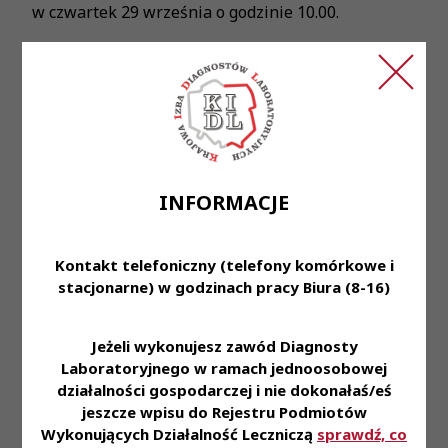
w czwartek 29 września o godzinie 10.00.
Serdecznie zapraszamy, Zespół KIDL.
INFORMACJE
Przeczytaj również
Kontakt telefoniczny (telefony komórkowe i
stacjonarne) w godzinach pracy Biura (8-16)
Jeżeli wykonujesz zawód Diagnosty
6 sie 2026
Laboratoryjnego w ramach jednoosobowej
Komunikat Prezes KRDL z dnia 6.08.2026
działalności gospodarczej i nie dokonałaś/eś
jeszcze wpisu do Rejestru Podmiotów
Wykonujących Działalność Leczniczą
sprawdź, co