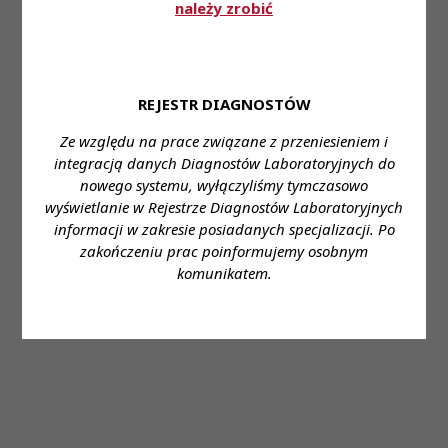
należy zrobić
31 lip 2026
REJESTR DIAGNOSTÓW
Diagnosta laboratoryjny 2/2026 już jest!
Ze względu na prace związane z przeniesieniem i
integracją danych Diagnostów Laboratoryjnych do
nowego systemu, wyłączyliśmy tymczasowo
wyświetlanie w Rejestrze Diagnostów Laboratoryjnych
30 lip 2026
informacji w zakresie posiadanych specjalizacji. Po
zakończeniu prac poinformujemy osobnym
[04.08.2026] Dyżur Rzecznika
komunikatem.
Odpowiedzialności Zawodowej