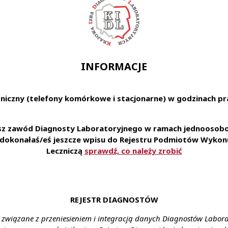
INFORMACJE
niczny (telefony komórkowe i stacjonarne) w godzinach pra
esz zawód Diagnosty Laboratoryjnego w ramach jednoosobow
e dokonałaś/eś jeszcze wpisu do Rejestru Podmiotów Wykonu
Leczniczą
sprawdź, co należy zrobić
anii Senator Beacie Małeckiej-Libera Przewodniczącej Senack
 posiedzeniu Senatu w dniu 28 października br. w sprawie
przeciw grypie.
REJESTR DIAGNOSTÓW
 związane z przeniesieniem i integracją danych Diagnostów Labor