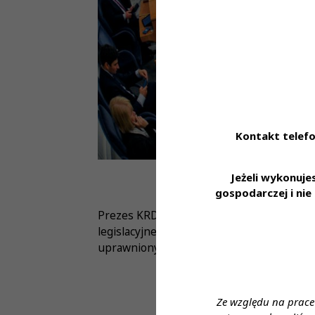
Kontakt telefo
Jeżeli wykonuj
gospodarczej i ni
Prezes KRDL Alina Niewiadomska dziękuje P
legislacyjnej i przedstawienie jej na
uprawnionych do wykonywania szczepień 
Ze względu na prace