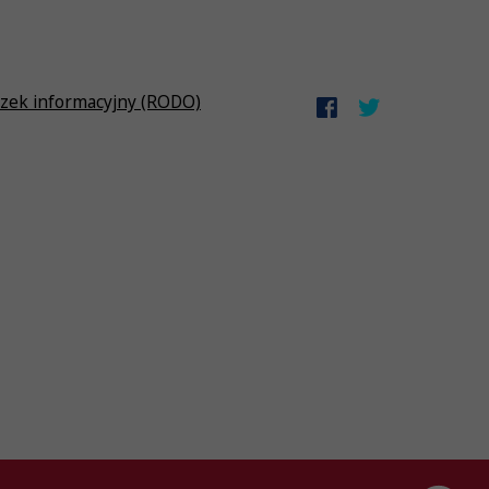
zek informacyjny (RODO)
Created by
AlterPage