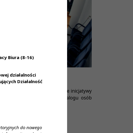
cy Biura (8-16)
ej działalności
jących Działalność
iej Komisji Zdrowia za podjęcie inicjatywy
 włączenia diagnostów do katalogu osób
atoryjnych do nowego