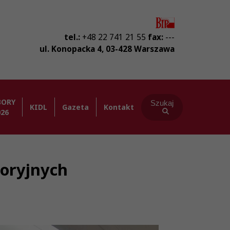
tel.:
+48 22 741 21 55
fax:
---
ul. Konopacka 4
,
03-428
Warszawa
BORY
Szukaj
KIDL
Gazeta
Kontakt
026
toryjnych