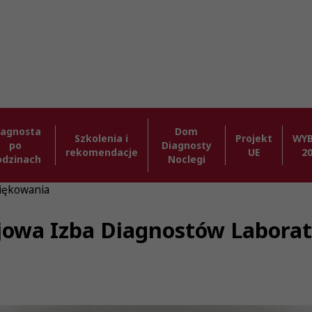
iagnosta
Dom
Szkolenia i
Projekt
WY
po
Diagnosty
rekomendacje
UE
2
odzinach
Noclegi
iękowania
jowa Izba Diagnostów Labora