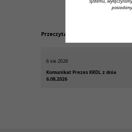
systemu, wyłączyliśm
posiadany
Przeczytaj również
6 sie 2026
Komunikat Prezes KRDL z dnia
6.08.2026