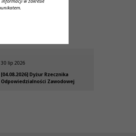
informacji w zakresie
munikatem.
30 lip 2026
[04.08.2026] Dyżur Rzecznika
Odpowiedzialności Zawodowej