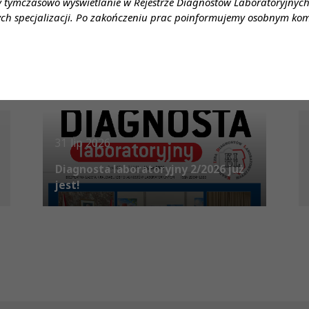
y tymczasowo wyświetlanie w Rejestrze Diagnostów Laboratoryjnych 
ch specjalizacji. Po zakończeniu prac poinformujemy osobnym ko
31 lip 2026
Diagnosta laboratoryjny 2/2026 już
jest!