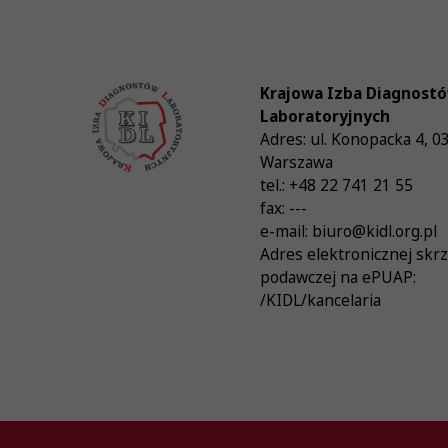
Krajowa Izba Diagnost
Laboratoryjnych
Adres:
ul. Konopacka 4
,
0
Warszawa
tel.:
+48 22 741 21 55
fax:
---
e-mail:
biuro@kidl.org.pl
Adres elektronicznej skr
podawczej na ePUAP:
/KIDL/kancelaria
© Krajowa Izba Diagnostów Laboratoryjnych 20