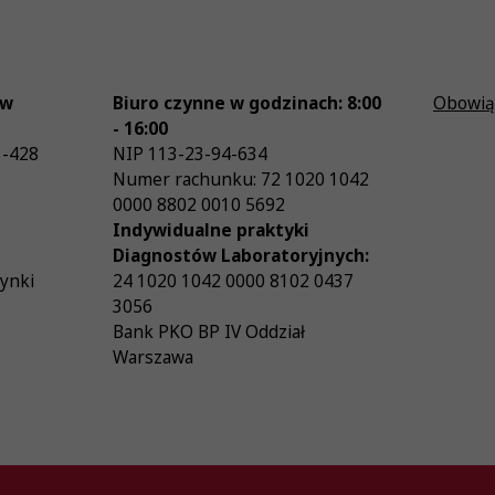
ów
Biuro czynne w godzinach: 8:00
Obowią
- 16:00
3-428
NIP
113-23-94-634
Numer rachunku: 72 1020 1042
0000 8802 0010 5692
Indywidualne praktyki
Diagnostów Laboratoryjnych:
zynki
24 1020 1042 0000 8102 0437
3056
Bank PKO BP IV Oddział
Warszawa
26