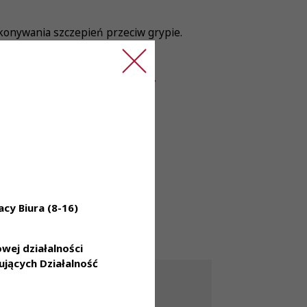
ykonywania szczepień przeciw grypie.
iagnosta-laboratoryjny-1131887
cy Biura (8-16)
ej działalności
jących Działalność
30 lip 2026