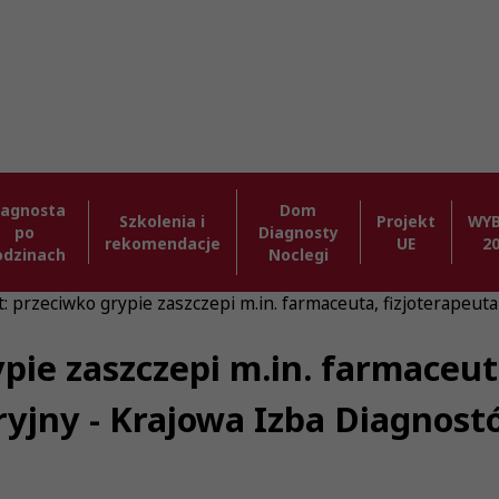
iagnosta
Dom
Szkolenia i
Projekt
WY
po
Diagnosty
rekomendacje
UE
2
odzinach
Noclegi
: przeciwko grypie zaszczepi m.in. farmaceuta, fizjoterapeuta
pie zaszczepi m.in. farmaceut
oryjny - Krajowa Izba Diagnos