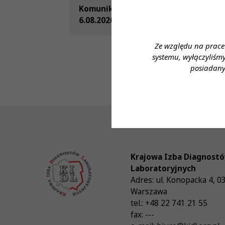
Komunikat Prezes KRDL z dnia
6.08.2026
Ze względu na prace
systemu, wyłączyliśm
posiadany
Krajowa Izba Diagnost
Laboratoryjnych
Adres:
ul. Konopacka 4
,
0
Warszawa
tel.:
+48 22 741 21 55
fax:
---