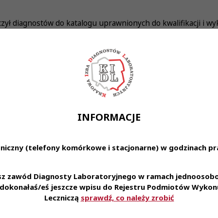
czył diagnostów do katalogu uprawnionych do kwalifikacji i w
eciwko-grypie-zaszczepi-m-in-farmaceuta-fizjoterapeuta-i-d
INFORMACJE
niczny (telefony komórkowe i stacjonarne) w godzinach pra
esz zawód Diagnosty Laboratoryjnego w ramach jednoosobow
e dokonałaś/eś jeszcze wpisu do Rejestru Podmiotów Wykonu
Leczniczą
sprawdź, co należy zrobić
31 lip 2026