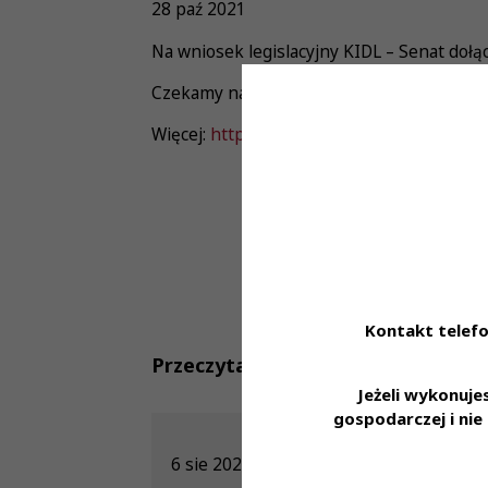
28 paź 2021
Na wniosek legislacyjny KIDL – Senat dołą
Czekamy na głosowanie w Sejmie !
Więcej:
https://pulsmedycyny.pl/senat-prz
Kontakt telefo
Przeczytaj również
Jeżeli wykonuj
gospodarczej i ni
6 sie 2026