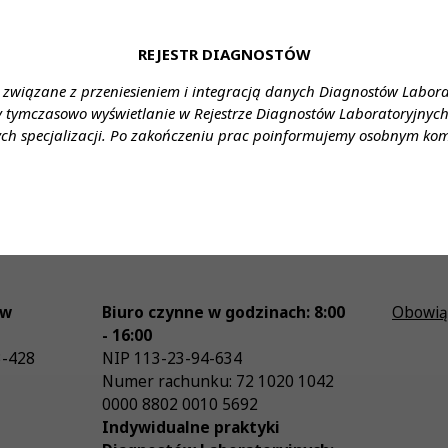
Diagnosta laboratoryjny 2/2026 już
jest!
REJESTR DIAGNOSTÓW
 związane z przeniesieniem i integracją danych Diagnostów Labor
y tymczasowo wyświetlanie w Rejestrze Diagnostów Laboratoryjnych 
ch specjalizacji. Po zakończeniu prac poinformujemy osobnym ko
ów
Biuro czynne w godzinach: 8:00
Obowią
- 16:00
3-428
NIP
113-23-94-634
Numer rachunku: 72 1020 1042
0000 8802 0010 5692
Indywidualne praktyki