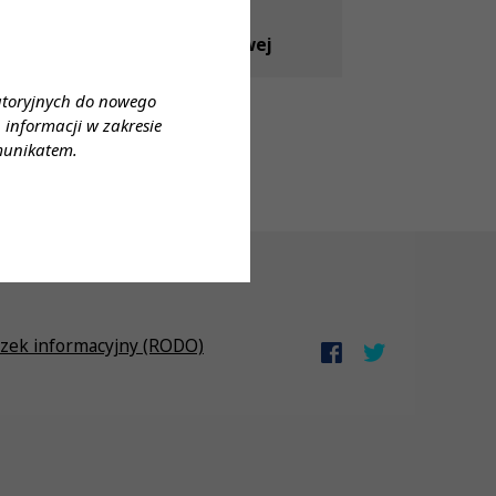
[04.08.2026] Dyżur Rzecznika
Odpowiedzialności Zawodowej
atoryjnych do nowego
informacji w zakresie
munikatem.
zek informacyjny (RODO)