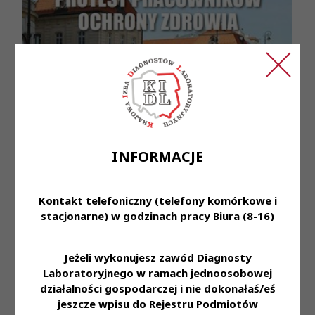
INFORMACJE
Przeczytaj również
Kontakt telefoniczny (telefony komórkowe i
stacjonarne) w godzinach pracy Biura (8-16)
Jeżeli wykonujesz zawód Diagnosty
6 sie 2026
Laboratoryjnego w ramach jednoosobowej
działalności gospodarczej i nie dokonałaś/eś
Komunikat Prezes KRDL z dnia 6.08.2026
jeszcze wpisu do Rejestru Podmiotów