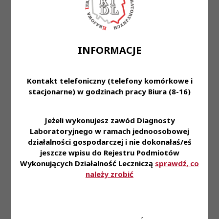
Przeczytaj również
INFORMACJE
6 sie 2026
Kontakt telefoniczny (telefony komórkowe i
stacjonarne) w godzinach pracy Biura (8-16)
Komunikat Prezes KRDL z dnia 6.08.2026
Jeżeli wykonujesz zawód Diagnosty
Laboratoryjnego w ramach jednoosobowej
działalności gospodarczej i nie dokonałaś/eś
jeszcze wpisu do Rejestru Podmiotów
31 lip 2026
Wykonujących Działalność Leczniczą
sprawdź, co
należy zrobić
Diagnosta laboratoryjny 2/2026 już jest!