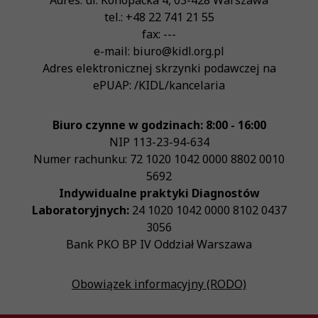
Adres:
ul. Konopacka 4
,
03-428
Warszawa
tel.:
+48 22 741 21 55
fax:
---
e-mail:
biuro@kidl.org.pl
Adres elektronicznej skrzynki podawczej na
ePUAP:
/KIDL/kancelaria
Biuro czynne w godzinach: 8:00 - 16:00
NIP
113-23-94-634
Numer rachunku: 72 1020 1042 0000 8802 0010
5692
Indywidualne praktyki Diagnostów
Laboratoryjnych:
24 1020 1042 0000 8102 0437
3056
Bank PKO BP IV Oddział Warszawa
Obowiązek informacyjny (RODO)