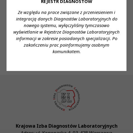
REJESTR DIAGNOSTÓW
30 lip 2026
Ze względu na prace związane z przeniesieniem i
integracją danych Diagnostów Laboratoryjnych do
[04.08.2026] Dyżur Rzecznika
nowego systemu, wyłączyliśmy tymczasowo
Odpowiedzialności Zawodowej
wyświetlanie w Rejestrze Diagnostów Laboratoryjnych
informacji w zakresie posiadanych specjalizacji. Po
zakończeniu prac poinformujemy osobnym
komunikatem.
Krajowa Izba Diagnostów Laboratoryjnych