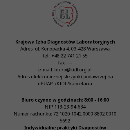
Krajowa Izba Diagnostów Laboratoryjnych
Adres:
ul. Konopacka 4
,
03-428
Warszawa
tel.:
+48 22 741 21 55
fax:
---
e-mail:
biuro@kidl.org.pl
Adres elektronicznej skrzynki podawczej na
ePUAP:
/KIDL/kancelaria
Biuro czynne w godzinach: 8:00 - 16:00
NIP
113-23-94-634
Numer rachunku: 72 1020 1042 0000 8802 0010
5692
Indywidualne praktyki Diagnostów