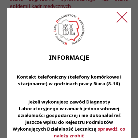
epidemii kadr medycznych
INFORMACJE
Przeczytaj również
Kontakt telefoniczny (telefony komórkowe i
stacjonarne) w godzinach pracy Biura (8-16)
6 sie 2026
Jeżeli wykonujesz zawód Diagnosty
Laboratoryjnego w ramach jednoosobowej
Komunikat Prezes KRDL z dnia 6.08.2026
działalności gospodarczej i nie dokonałaś/eś
jeszcze wpisu do Rejestru Podmiotów
Wykonujących Działalność Leczniczą
sprawdź, co
należy zrobić