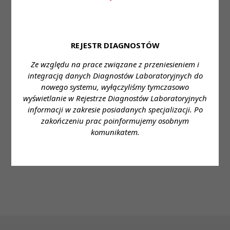
31 lip 2026
Diagnosta laboratoryjny 2/2026 już jest!
REJESTR DIAGNOSTÓW
Ze względu na prace związane z przeniesieniem i
integracją danych Diagnostów Laboratoryjnych do
nowego systemu, wyłączyliśmy tymczasowo
wyświetlanie w Rejestrze Diagnostów Laboratoryjnych
30 lip 2026
informacji w zakresie posiadanych specjalizacji. Po
zakończeniu prac poinformujemy osobnym
[04.08.2026] Dyżur Rzecznika
komunikatem.
Odpowiedzialności Zawodowej