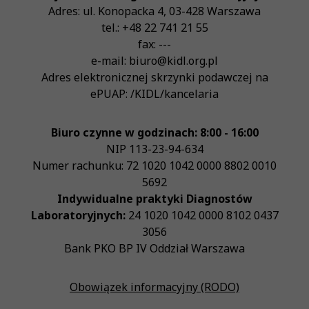
Adres:
ul. Konopacka 4
,
03-428
Warszawa
tel.:
+48 22 741 21 55
fax:
---
e-mail:
biuro@kidl.org.pl
Adres elektronicznej skrzynki podawczej na
ePUAP:
/KIDL/kancelaria
Biuro czynne w godzinach: 8:00 - 16:00
NIP
113-23-94-634
Numer rachunku: 72 1020 1042 0000 8802 0010
5692
Indywidualne praktyki Diagnostów
Laboratoryjnych:
24 1020 1042 0000 8102 0437
3056
Bank PKO BP IV Oddział Warszawa
Obowiązek informacyjny (RODO)