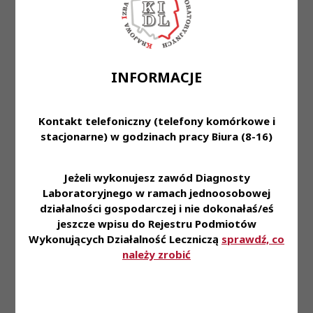
WAR 2 - 20.06.2026 - godz.: 13:00 - Siedziba
Krajowej Izby Diagnostów Laboratoryjnych ul.
Konopacka 4, 03-428 Warszawa; sala
konferencyjna
INFORMACJE
WAR 3 - 20.06.2026 - godz.: 15:00 - Siedziba
Krajowej Izby Diagnostów Laboratoryjnych ul.
Kontakt telefoniczny (telefony komórkowe i
Konopacka 4, 03-428 Warszawa; sala
stacjonarne) w godzinach pracy Biura (8-16)
konferencyjna
Zachęcamy również do zapoznania się z
Jeżeli wykonujesz zawód Diagnosty
Komunikatem Sekretarza KRDL dla Diagnostów
Laboratoryjnego w ramach jednoosobowej
Laboratoryjnych w sprawie wyborów delegatów na
działalności gospodarczej i nie dokonałaś/eś
VII Krajowy Zjazd Diagnostów Laboratoryjnych
.
jeszcze wpisu do Rejestru Podmiotów
Wykonujących Działalność Leczniczą
sprawdź, co
należy zrobić