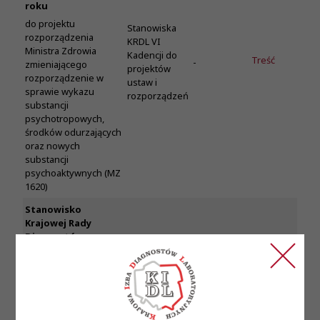
roku
do projektu
Stanowiska
rozporządzenia
KRDL VI
Ministra Zdrowia
Kadencji do
Treść
-
zmieniającego
projektów
rozporządzenie w
ustaw i
sprawie wykazu
rozporządzeń
substancji
psychotropowych,
środków odurzających
oraz nowych
substancji
psychoaktywnych (MZ
1620)
Stanowisko
Krajowej Rady
Diagnostów
Laboratoryjnych z
dnia 19 stycznia 2024
roku
do projektu
Stanowiska
rozporządzenia
KRDL VI