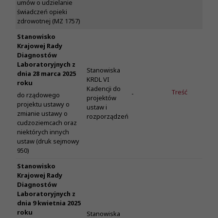
umów o udzielanie
świadczeń opieki
zdrowotnej (MZ 1757)
Stanowisko
Krajowej Rady
Diagnostów
Laboratoryjnych z
Stanowiska
dnia 28 marca 2025
KRDL VI
roku
Kadencji do
Treść
-
do rządowego
projektów
projektu ustawy o
ustaw i
zmianie ustawy o
rozporządzeń
cudzoziemcach oraz
niektórych innych
ustaw (druk sejmowy
950)
Stanowisko
Krajowej Rady
Diagnostów
Laboratoryjnych z
dnia 9 kwietnia 2025
roku
Stanowiska