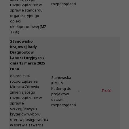
rozporządzeń
rozporządzenie w
sprawie standardu
organizacyjnego
opieki
okołoporodowej (MZ
1728)
Stanowisko
Krajowej Rady
Diagnostów
Laboratoryjnych z
dnia 13 marca 2025
roku
do projektu
Stanowiska
rozporządzenia
KRDL VI
Ministra Zdrowia
Kadencji do
Treść
-
zmieniającego
projektów
rozporządzenie w
ustaw i
sprawie
rozporządzeń
szczegółowych
kryteriów wyboru
ofert w postępowaniu
w sprawie zawarcia