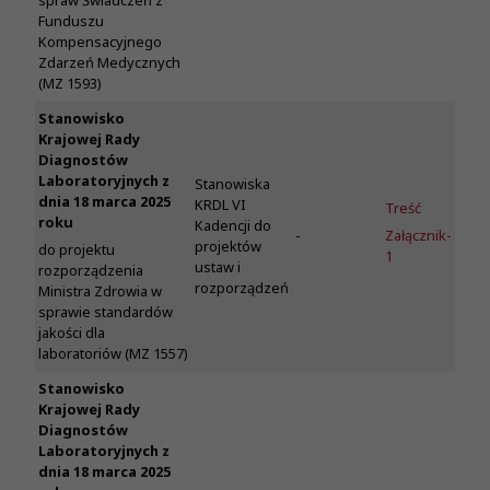
spraw Świadczeń z
Funduszu
Kompensacyjnego
Zdarzeń Medycznych
(MZ 1593)
Stanowisko
Krajowej Rady
Diagnostów
Laboratoryjnych z
Stanowiska
dnia 18 marca 2025
KRDL VI
Treść
roku
Kadencji do
-
Załącznik-
projektów
do projektu
1
ustaw i
rozporządzenia
rozporządzeń
Ministra Zdrowia w
sprawie standardów
jakości dla
laboratoriów (MZ 1557)
Stanowisko
Krajowej Rady
Diagnostów
Laboratoryjnych z
dnia 18 marca 2025