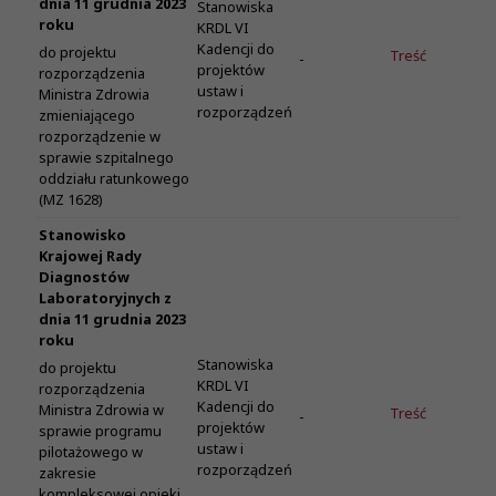
dnia 11 grudnia 2023
Stanowiska
roku
KRDL VI
Kadencji do
do projektu
Treść
-
projektów
rozporządzenia
ustaw i
Ministra Zdrowia
rozporządzeń
zmieniającego
rozporządzenie w
sprawie szpitalnego
oddziału ratunkowego
(MZ 1628)
Stanowisko
Krajowej Rady
Diagnostów
Laboratoryjnych z
dnia 11 grudnia 2023
roku
Stanowiska
do projektu
KRDL VI
rozporządzenia
Kadencji do
Ministra Zdrowia w
Treść
-
projektów
sprawie programu
ustaw i
pilotażowego w
rozporządzeń
zakresie
kompleksowej opieki