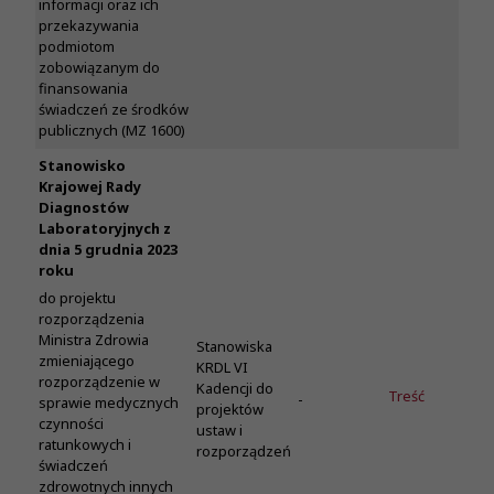
informacji oraz ich
przekazywania
podmiotom
zobowiązanym do
finansowania
świadczeń ze środków
publicznych (MZ 1600)
Stanowisko
Krajowej Rady
Diagnostów
Laboratoryjnych z
dnia 5 grudnia 2023
roku
do projektu
rozporządzenia
Ministra Zdrowia
Stanowiska
zmieniającego
KRDL VI
rozporządzenie w
Kadencji do
Treść
-
sprawie medycznych
projektów
czynności
ustaw i
ratunkowych i
rozporządzeń
świadczeń
zdrowotnych innych