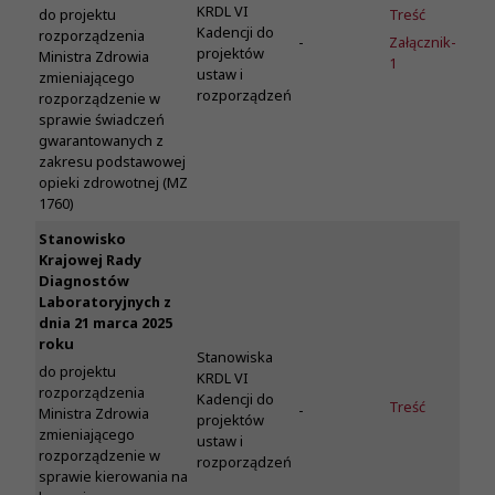
KRDL VI
Treść
do projektu
Kadencji do
rozporządzenia
-
Załącznik-
projektów
Ministra Zdrowia
1
ustaw i
zmieniającego
rozporządzeń
rozporządzenie w
sprawie świadczeń
gwarantowanych z
zakresu podstawowej
opieki zdrowotnej (MZ
1760)
Stanowisko
Krajowej Rady
Diagnostów
Laboratoryjnych z
dnia 21 marca 2025
roku
Stanowiska
do projektu
KRDL VI
rozporządzenia
Kadencji do
Treść
-
Ministra Zdrowia
projektów
zmieniającego
ustaw i
rozporządzenie w
rozporządzeń
sprawie kierowania na