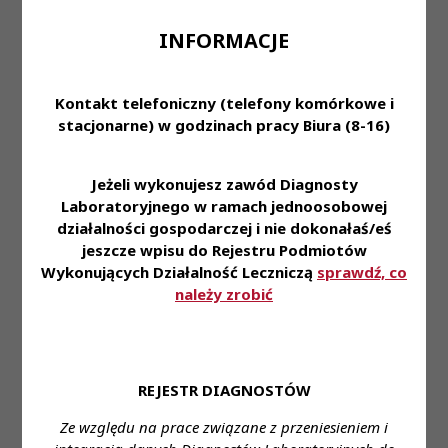
Ministra Zdrowia
Kadencji do
Treść
-
zmieniającego
projektów
INFORMACJE
rozporządzenie w
ustaw i
sprawie określenia
rozporządzeń
wykazu świadczeń
opieki zdrowotnej
Kontakt telefoniczny (telefony komórkowe i
wymagających
stacjonarne) w godzinach pracy Biura (8-16)
ustalenia odrębnego
sposobu
finansowania (MZ
Jeżeli wykonujesz zawód Diagnosty
1638)
Laboratoryjnego w ramach jednoosobowej
Stanowisko
działalności gospodarczej i nie dokonałaś/eś
Krajowej Rady
jeszcze wpisu do Rejestru Podmiotów
Diagnostów
Wykonujących Działalność Leczniczą
sprawdź, co
Laboratoryjnych z
należy zrobić
dnia 18 stycznia 2024
r.
do projektu
rozporządzenia
Stanowiska
Ministra Zdrowia w
REJESTR DIAGNOSTÓW
KRDL VI
sprawie sposobu
Kadencji do
Treść
-
ustalania wysokości
Ze względu na prace związane z przeniesieniem i
projektów
świadczenia
ustaw i