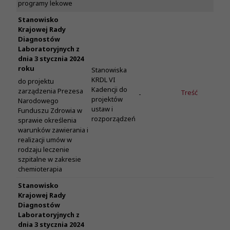
programy lekowe
Stanowisko
Krajowej Rady
Diagnostów
Laboratoryjnych z
dnia 3 stycznia 2024
roku
Stanowiska
KRDL VI
do projektu
Kadencji do
zarządzenia Prezesa
Treść
-
projektów
Narodowego
ustaw i
Funduszu Zdrowia w
rozporządzeń
sprawie określenia
warunków zawierania i
realizacji umów w
rodzaju leczenie
szpitalne w zakresie
chemioterapia
Stanowisko
Krajowej Rady
Diagnostów
Laboratoryjnych z
dnia 3 stycznia 2024