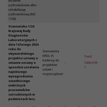
leczenie
uzdrowiskowe albo
rehabilitację
uzdrowiskową (MZ
1742)
Stanowisko 1/24
Krajowej Rady
Diagnostów
Laboratoryjnych z
dnia 14 lutego 2024
roku do
Stanowiska
obywatelskiego
KRDL VI
Treść
projektu ustawy o
Kadencji do
Załącznik-
zmianie ustawy o
-
projektów
1
sposobie ustalania
ustaw i
najniższego
rozporządzeń
wynagrodzenia
zasadniczego
niektórych
pracowników
zatrudnionych w
podmiotach lecz.