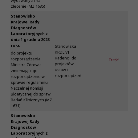
wydawanych na
zlecenie (MZ 1635)
Stanowisko
Krajowej Rady
Diagnostów
Laboratoryjnych z
dnia 1 grudnia 2023
roku
Stanowiska
KRDL VI
do projektu
Kadencji do
rozporządzenia
Treść
-
projektów
Ministra Zdrowia
ustaw i
zmieniającego
rozporządzeń
rozporządzenie w
sprawie regulaminu
Naczelnej Komisji
Bioetycznej do spraw
Badań Klinicznych (MZ
1631)
Stanowisko
Krajowej Rady
Diagnostów
Laboratoryjnych z