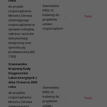
roku
Stanowiska
do projekt
KRDL VI
rozporządzenia
Kadencji do
Ministra Zdrowia
Treść
-
projektów
zmieniającego
ustaw i
rozporządzenie w
rozporządzeń
sprawie rodzajów,
zakresu i wzorów
dokumentacji
medycznej oraz
sposobu jej
przetwarzania (MZ
1762)
Stanowisko
Krajowej Rady
Diagnostów
Laboratoryjnych z
dnia 13 marca 2025
roku
Stanowiska
KRDL VI
do projektu
Kadencji do
rozporządzenia
Treść
-
projektów
Ministra Zdrowia
ustaw i
zmieniającego