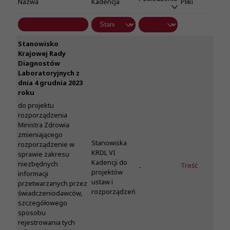
Nazwa
Kadencja
Pliki
Stanowisko
Krajowej Rady
Diagnostów
Laboratoryjnych z
dnia 4 grudnia 2023
roku
do projektu
rozporządzenia
Ministra Zdrowia
zmieniającego
Stanowiska
rozporządzenie w
KRDL VI
sprawie zakresu
Kadencji do
niezbędnych
Treść
-
projektów
informacji
ustaw i
przetwarzanych przez
rozporządzeń
świadczeniodawców,
szczegółowego
sposobu
rejestrowania tych