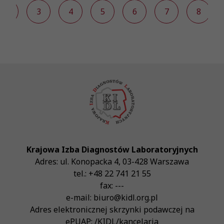
2
3
4
5
6
7
8
Krajowa Izba Diagnostów Laboratoryjnych
Adres:
ul. Konopacka 4
,
03-428
Warszawa
tel.:
+48 22 741 21 55
fax:
---
e-mail:
biuro@kidl.org.pl
Adres elektronicznej skrzynki podawczej na
ePUAP:
/KIDL/kancelaria