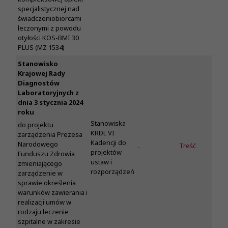
specjalistycznej nad
świadczeniobiorcami
leczonymi z powodu
otyłości KOS-BMI 30
PLUS (MZ 1534)
Stanowisko
Krajowej Rady
Diagnostów
Laboratoryjnych z
dnia 3 stycznia 2024
roku
Stanowiska
do projektu
KRDL VI
zarządzenia Prezesa
Kadencji do
Narodowego
Treść
-
projektów
Funduszu Zdrowia
ustaw i
zmieniającego
rozporządzeń
zarządzenie w
sprawie określenia
warunków zawierania i
realizacji umów w
rodzaju leczenie
szpitalne w zakresie