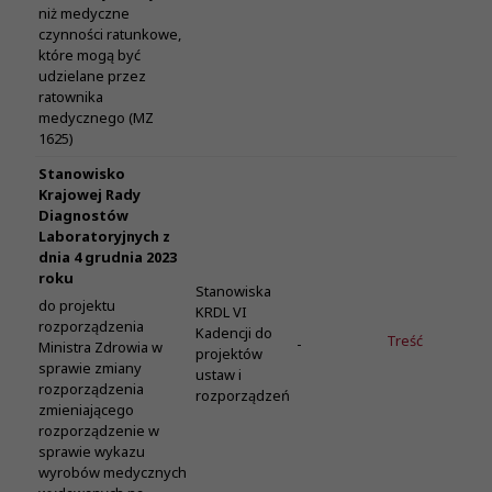
niż medyczne
czynności ratunkowe,
które mogą być
udzielane przez
ratownika
medycznego (MZ
1625)
Stanowisko
Krajowej Rady
Diagnostów
Laboratoryjnych z
dnia 4 grudnia 2023
roku
Stanowiska
do projektu
KRDL VI
rozporządzenia
Kadencji do
Treść
-
Ministra Zdrowia w
projektów
sprawie zmiany
ustaw i
rozporządzenia
rozporządzeń
zmieniającego
rozporządzenie w
sprawie wykazu
wyrobów medycznych