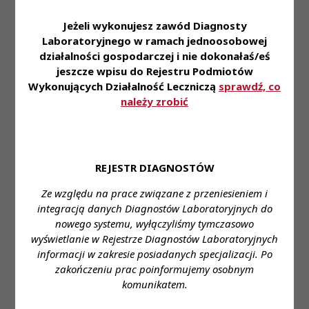
Oferujemy:
Jeżeli wykonujesz zawód Diagnosty
• Indywidualnie dopasowaną formę i warunki
Laboratoryjnego w ramach jednoosobowej
współpracy. • Możliwość skorzystania z pakietu
działalności gospodarczej i nie dokonałaś/eś
benefitów pozapłacowych. • Pracę w pełnym
jeszcze wpisu do Rejestru Podmiotów
wymiarze godzin. • Współpracę z jedną z
Wykonujących Działalność Leczniczą
sprawdź, co
należy zrobić
największych firm świadczących usługi w sektorze
ochrony zdrowia. • Możliwość uzyskania
dofinansowania do kursów i szkoleń.
Miejsce zatrudnienia: Szpital Ars Medical, al.
REJESTR DIAGNOSTÓW
Wojska Polskiego 43 w Pile.
Ze względu na prace związane z przeniesieniem i
Wymagane wykształcenie: Wyższe kierunkowe
integracją danych Diagnostów Laboratoryjnych do
nowego systemu, wyłączyliśmy tymczasowo
Proponowane wynagrodzenie: wg ustawy oraz wg
wyświetlanie w Rejestrze Diagnostów Laboratoryjnych
doświadczenia
informacji w zakresie posiadanych specjalizacji. Po
zakończeniu prac poinformujemy osobnym
Forma zatrudnienia: umowa o pracę/ umowa
komunikatem.
zlecenie ( do uzgodnienia) Wymiar czasu pracy: