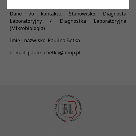
pełny etat/ niepełny wymiar ( do uzgodnienia)
Dane do kontaktu: Stanowisko: Diagnosta
Laboratoryjny / Diagnostka Laboratoryjna
(Mikrobiologia)
Imię i nazwisko: Paulina Betka
e- mail: paulina.betka@ahop.pl