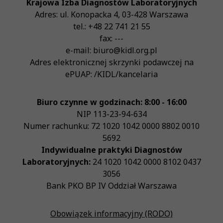
Krajowa Izba Diagnostów Laboratoryjnych
Adres:
ul. Konopacka 4
,
03-428
Warszawa
tel.:
+48 22 741 21 55
fax:
---
e-mail:
biuro@kidl.org.pl
Adres elektronicznej skrzynki podawczej na
ePUAP:
/KIDL/kancelaria
Biuro czynne w godzinach: 8:00 - 16:00
NIP
113-23-94-634
Numer rachunku: 72 1020 1042 0000 8802 0010
5692
Indywidualne praktyki Diagnostów
Laboratoryjnych:
24 1020 1042 0000 8102 0437
3056
Bank PKO BP IV Oddział Warszawa
Obowiązek informacyjny (RODO)