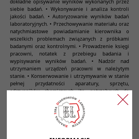
dokładne opisywanie wyników wykonanych przez
siebie badań. • Wykonywanie i analiza kontroli
jakości badań. • Autoryzowanie wyników badań
laboratoryjnych. • Przechowywanie materiału oraz
natychmiastowe powiadamianie kierownika o
wszelkich problemach związanych z próbkami
badanymi oraz kontrolnymi. • Prowadzenie księgi
pracowni, notatek z przebiegu badania i
wypisywanie wyników badań. • Nadzór nad
utrzymaniem urządzeń pracowni w należytym
stanie. • Konserwowanie i utrzymywanie w stanie
pełnej przydatności aparatury, sprzętu,
odczynników chemicznych itp. potrzebnych do
wykonywania badań. • Dokładne znakowanie
próbek badanych.
Wymagania:
• Wykształcenie wyższe; kierunek: biologia,
analityka medyczna, medycyna laboratoryjna •