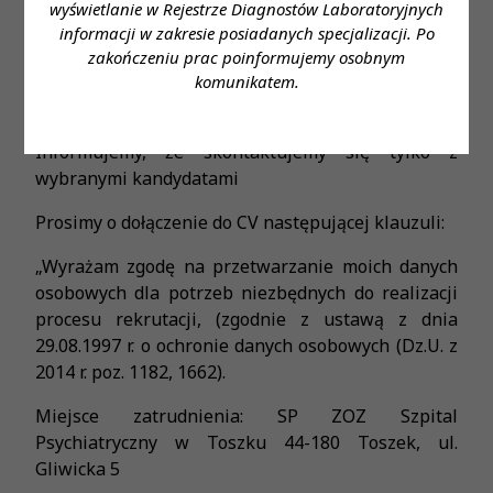
wyświetlanie w Rejestrze Diagnostów Laboratoryjnych
informacji w zakresie posiadanych specjalizacji. Po
SP ZOZ Szpital Psychiatryczny, ul. Gliwicka 5, 44-
zakończeniu prac poinformujemy osobnym
180 Toszek lub droga elektroniczną
komunikatem.
kadry@szpitaltoszek.pl
Informujemy, że skontaktujemy się tylko z
wybranymi kandydatami
Prosimy o dołączenie do CV następującej klauzuli:
„Wyrażam zgodę na przetwarzanie moich danych
osobowych dla potrzeb niezbędnych do realizacji
procesu rekrutacji, (zgodnie z ustawą z dnia
29.08.1997 r. o ochronie danych osobowych (Dz.U. z
2014 r. poz. 1182, 1662).
Miejsce zatrudnienia: SP ZOZ Szpital
Psychiatryczny w Toszku 44-180 Toszek, ul.
Gliwicka 5