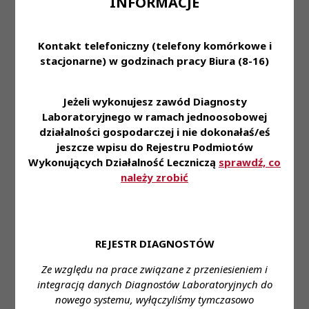
INFORMACJE
Prawo wykonywania zawodu • Doświadczenie w
wykonywaniu zawodu w laboratorium
Kontakt telefoniczny (telefony komórkowe i
diagnostycznym
stacjonarne) w godzinach pracy Biura (8-16)
Oferujemy:
Jeżeli wykonujesz zawód Diagnosty
• godziny pracy w systemie jednozmianowym •
Laboratoryjnego w ramach jednoosobowej
umowa o pracę w pełnym wymiarze czasu pracy •
działalności gospodarczej i nie dokonałaś/eś
możliwość rozwoju zawodowego • miłą i przyjazną
jeszcze wpisu do Rejestru Podmiotów
atmosferę
Wykonujących Działalność Leczniczą
sprawdź, co
należy zrobić
Wymagane dokumenty:
CV
List motywacyjny.
REJESTR DIAGNOSTÓW
Kserokopie dokumentów potwierdzające
kwalifikacje i doświadczenie zawodowe.
Ze względu na prace związane z przeniesieniem i
integracją danych Diagnostów Laboratoryjnych do
Dokumenty aplikacyjne prosimy składać osobiście
nowego systemu, wyłączyliśmy tymczasowo
bądź kierować na adres: