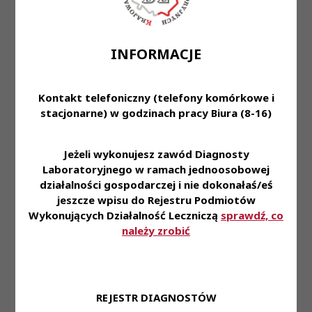
Miejsce zatrudnienia: 26-617 Radom, ul.
Aleksandrowicza 5, Zakład Diagnostyki
INFORMACJE
Laboratoryjnej
Wymagane wykształcenie: PWZ diagnosty
Kontakt telefoniczny (telefony komórkowe i
laboratoryjnego
stacjonarne) w godzinach pracy Biura (8-16)
Proponowane wynagrodzenie: zgodnie z ustawą o
sposobie ustalania najniższego wynagrodzenia
Jeżeli wykonujesz zawód Diagnosty
pracowników zatrudnionych w podmiotach
Laboratoryjnego w ramach jednoosobowej
leczniczych
działalności gospodarczej i nie dokonałaś/eś
jeszcze wpisu do Rejestru Podmiotów
Forma zatrudnienia: umowa o pracę
Wykonujących Działalność Leczniczą
sprawdź, co
należy zrobić
Wymiar czasu pracy: pełny etat
Dane do kontaktu: Stanowisko: diagnosta
laboratoryjmy
REJESTR DIAGNOSTÓW
Imię i nazwisko: Anna Żyła – p.o. Kierownik