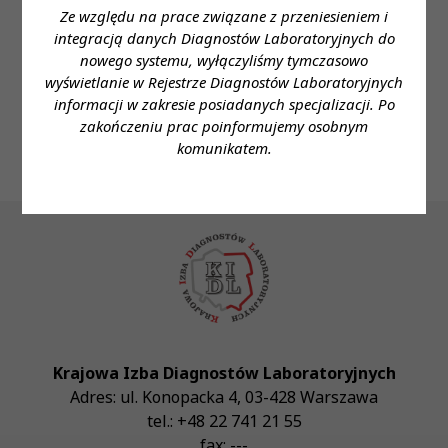
Zakładu Diagnostyki Laboratoryjnej
Ze względu na prace związane z przeniesieniem i
integracją danych Diagnostów Laboratoryjnych do
Telefon: (48) 361-48-99
nowego systemu, wyłączyliśmy tymczasowo
wyświetlanie w Rejestrze Diagnostów Laboratoryjnych
e- mail: szpital@wss.com.pl
informacji w zakresie posiadanych specjalizacji. Po
zakończeniu prac poinformujemy osobnym
komunikatem.
Krajowa Izba Diagnostów Laboratoryjnych
Adres:
ul. Konopacka 4
,
03-428
Warszawa
tel.:
+48 22 741 21 55
fax:
---