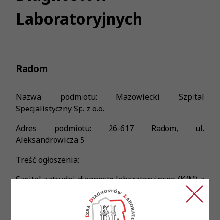
Laboratoryjnych
Radom
Nazwa podmiotu: Mazowiecki Szpital
Specjalistyczny Sp. z o.o.
Adres podmiotu: 26-617 Radom, ul.
Aleksandrowicza 5
Treść ogłoszenia:
Szpital zatrudni diagnostę laboratoryjnego (K/M) z
doświadczeniem w wykonywaniu badań z zakresu
cytometrii przepływowej krwi obwodowej i szpiku,
a także z doświadczeniem w ocenie mielogramu.