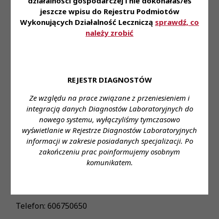
działalności gospodarczej i nie dokonałaś/eś
Osoby zainteresowane proszę o przesłanie CV na
jeszcze wpisu do Rejestru Podmiotów
adres hania@fryda.pl
Wykonujących Działalność Leczniczą
sprawdź, co
należy zrobić
Miejsce zatrudnienia: Lwówek Śląski ul. Morcinka
7
Wymagane wykształcenie: wyższe kierunkowe
REJESTR DIAGNOSTÓW
Proponowane wynagrodzenie: ustawowe plus
dodatki
Ze względu na prace związane z przeniesieniem i
integracją danych Diagnostów Laboratoryjnych do
Forma zatrudnienia: do uzgodnienia
nowego systemu, wyłączyliśmy tymczasowo
wyświetlanie w Rejestrze Diagnostów Laboratoryjnych
Wymiar czasu pracy: pełny etat / dyżury
informacji w zakresie posiadanych specjalizacji. Po
zakończeniu prac poinformujemy osobnym
Dane do kontaktu: Stanowisko: diagnosta
komunikatem.
laboratoryjny
Imię i nazwisko: Hanna Fryda
Telefon: 606750650