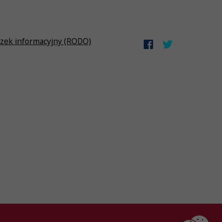
zek informacyjny (RODO)
Created by
AlterPage