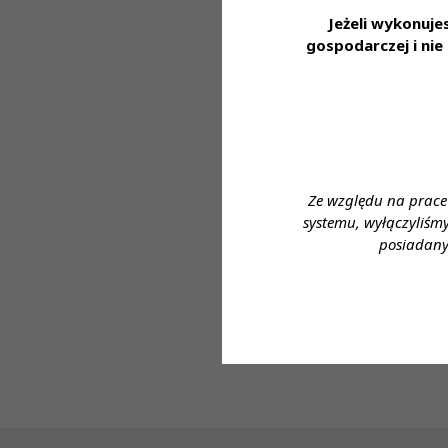
Jeżeli wykonuj
Miejsce zatrudni
gospodarczej i ni
Wymagane wykszt
Proponowane wyn
Forma zatrudnien
Wymiar czasu pra
Ze względu na prace
systemu, wyłączyliśm
Dane do kontaktu
posiadany
Imię i nazwisko:
Telefon: 606750
e- mail: hania@fr