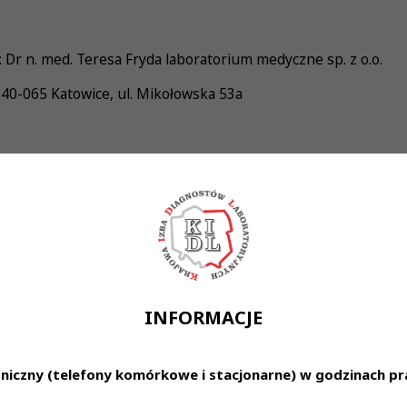
Dr n. med. Teresa Fryda laboratorium medyczne sp. z o.o.
40-065 Katowice, ul. Mikołowska 53a
resa Fryda Laboratorium Medyczne Sp. z o.o. poszuk
ania zawodu diagnosty laboratoryjnego -uprawnienia s
cy -dyspozycyjność -odpowiedzialność -zaangażowanie w wyk
INFORMACJE
udnienie-forma zatrudnienia do uzgodnienia -wynagro
wodowego -dofinansowanie do karty Multisport -ubezpieczeni
niczny (telefony komórkowe i stacjonarne) w godzinach pra
wane proszę o przesłanie CV na adres hania@fryda.pl