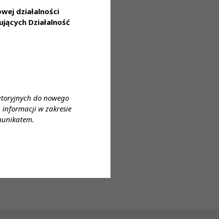
ej działalności
jących Działalność
atoryjnych do nowego
informacji w zakresie
munikatem.