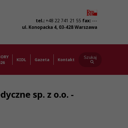
tel.:
+48 22 741 21 55
fax:
---
ul. Konopacka 4
,
03-428
Warszawa
BORY
Szukaj
KIDL
Gazeta
Kontakt
026
yczne sp. z o.o. -