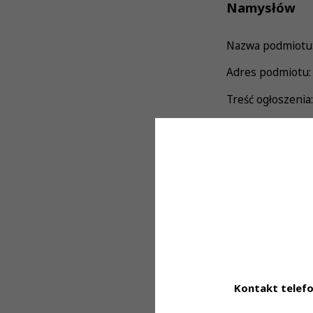
Namysłów
Nazwa podmiotu: 
Adres podmiotu: 
Treść ogłoszenia:
Dr n. med. Te
NAMYSŁOWIE
Wymagania:
-prawo wykonyw
organizacja pra
Oferujemy:
-stabilne zatr
doświadczenia za
Kontakt telefo
Osoby zaintereso