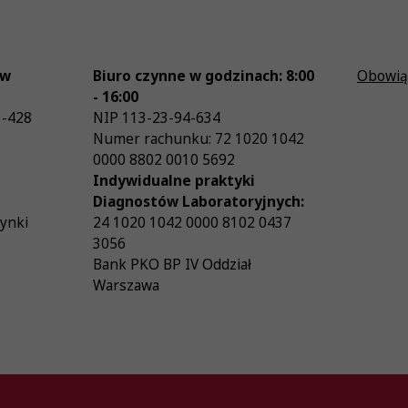
ów
Biuro czynne w godzinach: 8:00
Obowią
- 16:00
3-428
NIP
113-23-94-634
Numer rachunku: 72 1020 1042
0000 8802 0010 5692
Indywidualne praktyki
Diagnostów Laboratoryjnych:
zynki
24 1020 1042 0000 8102 0437
3056
Bank PKO BP IV Oddział
Warszawa
26