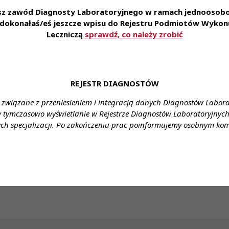
esz zawód Diagnosty Laboratoryjnego w ramach jednoosobow
enia: Namysłów, Oleśnicka 4
e dokonałaś/eś jeszcze wpisu do Rejestru Podmiotów Wykonu
Leczniczą
sprawdź, co należy zrobić
ałcenie: wyższe kierunkowe
agrodzenie: ustawowe plus dodatki
ia: do uzgodnienia
REJESTR DIAGNOSTÓW
cy: pełny etat / dyżury
 związane z przeniesieniem i integracją danych Diagnostów Labor
y tymczasowo wyświetlanie w Rejestrze Diagnostów Laboratoryjnych 
: Stanowisko: diagnosta laboratoryjny
ch specjalizacji. Po zakończeniu prac poinformujemy osobnym ko
 Hanna Fryda
650
yda.pl