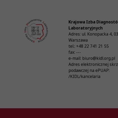
Krajowa Izba Diagnost
Laboratoryjnych
Adres:
ul. Konopacka 4
,
0
Warszawa
tel.:
+48 22 741 21 55
fax:
---
e-mail:
biuro@kidl.org.pl
Adres elektronicznej skr
podawczej na ePUAP:
/KIDL/kancelaria
© Krajowa Izba Diagnostów Laboratoryjnych 20