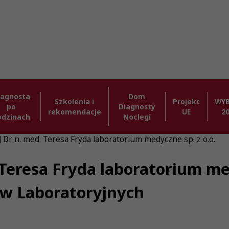
iagnosta
Dom
Szkolenia i
Projekt
WY
po
Diagnosty
rekomendacje
UE
2
odzinach
Noclegi
] Dr n. med. Teresa Fryda laboratorium medyczne sp. z o.o.
 Teresa Fryda laboratorium med
ów Laboratoryjnych