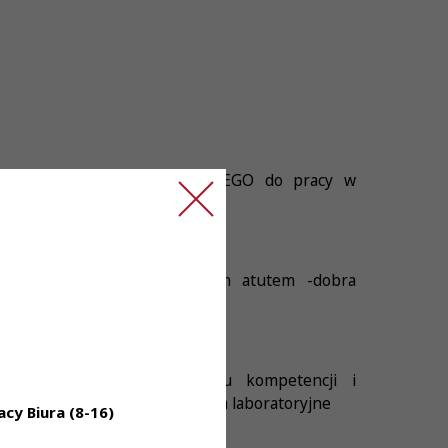
uje DIAGNOSTY LABORATORYJNEGO do pracy w
erologiczne będą dodatkowym atutem -dobra
onywane obowiązki
dzenie adekwatne do poziomu kompetencji i
e grupowe - zniżki na badania laboratoryjne
cy Biura (8-16)