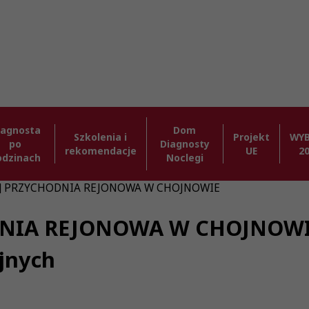
iagnosta
Dom
Szkolenia i
Projekt
WY
po
Diagnosty
rekomendacje
UE
2
odzinach
Noclegi
26] PRZYCHODNIA REJONOWA W CHOJNOWIE
DNIA REJONOWA W CHOJNOWIE 
jnych