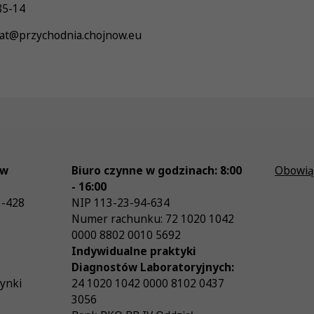
85-14
riat@przychodnia.chojnow.eu
ów
Biuro czynne w godzinach: 8:00
Obowią
- 16:00
3-428
NIP
113-23-94-634
Numer rachunku: 72 1020 1042
0000 8802 0010 5692
Indywidualne praktyki
Diagnostów Laboratoryjnych:
zynki
24 1020 1042 0000 8102 0437
3056