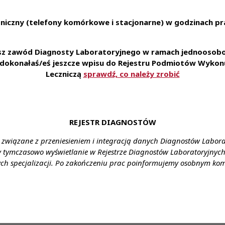
ealizacją wykonywanych badań;
niczny (telefony komórkowe i stacjonarne) w godzinach pra
prawami administracyjnymi dotyczącymi laboratorium;
ajwyższej jakości procesu badawczego, zgodnie z przyjętymi 
an w przepisach prawnych oraz ich wdrażanie;
esz zawód Diagnosty Laboratoryjnego w ramach jednoosobow
e dokonałaś/eś jeszcze wpisu do Rejestru Podmiotów Wykonu
 laboratorium zgodnie z obowiązującymi normami prawnymi;
Leczniczą
sprawdź, co należy zrobić
aboratorium.
ienia: 59-225 CHOJNÓW, UL. LEGNICKA 12
tałcenie: WYŻSZE KIERUNKOWE
REJESTR DIAGNOSTÓW
agrodzenie: zgodnie z ustawą + dodatek funkcyjny
 związane z przeniesieniem i integracją danych Diagnostów Labor
y tymczasowo wyświetlanie w Rejestrze Diagnostów Laboratoryjnych 
enia: DO UZGODNIENIA
ch specjalizacji. Po zakończeniu prac poinformujemy osobnym ko
acy: PEŁEN ETAT
tu: Stanowisko: KIEROWNIK LABORATORIUM
: ANNA ŁYCZKO