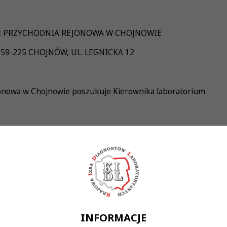
u: PRZYCHODNIA REJONOWA W CHOJNOWIE
 59-225 CHOJNÓW, UL. LEGNICKA 12
onowa w Chojnowie poszukuje Kierownika laboratorium
cjalizacja w dziedzinie właściwej dla Diagnostów Laboratoryj
o wykonywania zawodu;
e w pracy w laboratorium diagnostycznym,
e na stanowisku kierownika laboratorium;
zarządzania zespołem
ów:
INFORMACJE
racą laboratorium oraz podległym personelem;