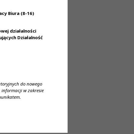
cy Biura (8-16)
w organizacji standardami;
ej działalności
jących Działalność
atoryjnych do nowego
informacji w zakresie
munikatem.