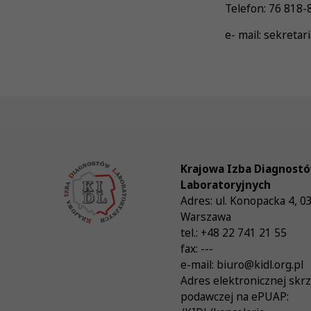
Telefon: 76 818-
e- mail: sekreta
Krajowa Izba Diagnost
Laboratoryjnych
Adres:
ul. Konopacka 4
,
0
Warszawa
tel.:
+48 22 741 21 55
fax:
---
e-mail:
biuro@kidl.org.pl
Adres elektronicznej skr
podawczej na ePUAP: