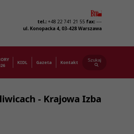
tel.:
+48 22 741 21 55
fax:
---
ul. Konopacka 4
,
03-428
Warszawa
BORY
Szukaj
KIDL
Gazeta
Kontakt
026
iwicach - Krajowa Izba