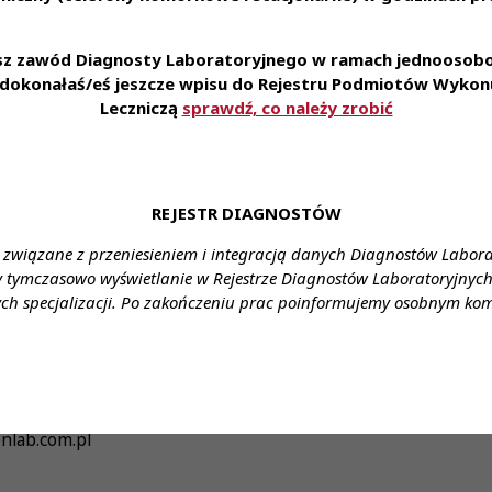
kwalifikacja materiału biologicznego. Pobieranie krwi 
esz zawód Diagnosty Laboratoryjnego w ramach jednoosobow
ków badań. Prowadzenie dokumentacji laboratoryjnej.
e dokonałaś/eś jeszcze wpisu do Rejestru Podmiotów Wykonu
enia: Centralne Laboratorium Analityczne w Gliwicach, 44-100
Leczniczą
sprawdź, co należy zrobić
ałcenie: wyższe kierunkowe
agrodzenie: zgodnie z ustawą
REJESTR DIAGNOSTÓW
nia: umowa o pracę
 związane z przeniesieniem i integracją danych Diagnostów Labor
cy: pełny etat
y tymczasowo wyświetlanie w Rejestrze Diagnostów Laboratoryjnych 
ch specjalizacji. Po zakończeniu prac poinformujemy osobnym ko
: Stanowisko: asystent diagnostyki laboratoryjnej
 Maria Rybińska
2488
enlab.com.pl