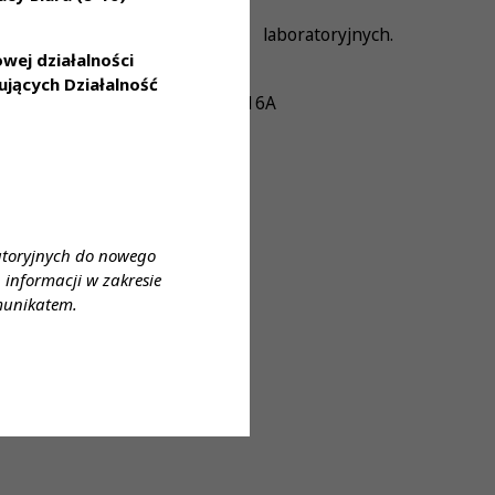
do badań. Wykonywanie badań laboratoryjnych.
ej działalności
jących Działalność
 Gliwice, ul. Zygmunta Starego 16A
atoryjnych do nowego
informacji w zakresie
munikatem.