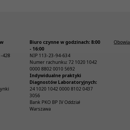
ów
Biuro czynne w godzinach: 8:00
Obowią
- 16:00
3-428
NIP
113-23-94-634
Numer rachunku: 72 1020 1042
0000 8802 0010 5692
Indywidualne praktyki
Diagnostów Laboratoryjnych:
zynki
24 1020 1042 0000 8102 0437
3056
Bank PKO BP IV Oddział
Warszawa