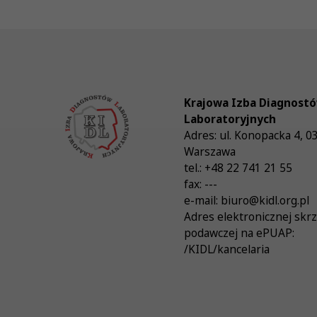
Krajowa Izba Diagnost
Laboratoryjnych
Adres:
ul. Konopacka 4
,
0
Warszawa
tel.:
+48 22 741 21 55
fax:
---
e-mail:
biuro@kidl.org.pl
Adres elektronicznej skr
podawczej na ePUAP:
/KIDL/kancelaria