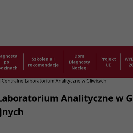
iagnosta
Dom
Szkolenia i
Projekt
WY
po
Diagnosty
rekomendacje
UE
2
odzinach
Noclegi
] Centralne Laboratorium Analityczne w Gliwicach
Laboratorium Analityczne w Gl
jnych