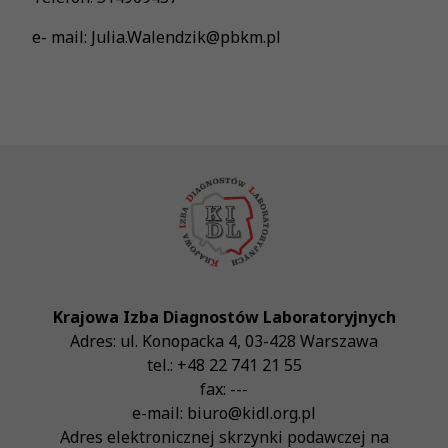
e- mail: Julia.Walendzik@pbkm.pl
Krajowa Izba Diagnostów Laboratoryjnych
Adres:
ul. Konopacka 4
,
03-428
Warszawa
tel.:
+48 22 741 21 55
fax:
---
e-mail:
biuro@kidl.org.pl
Adres elektronicznej skrzynki podawczej na