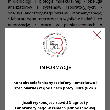
mikrobiologii i biologii molekularnej; • obsługa
analizatorów i systemów laboratoryjnych; •
obsługa laboratoryjnego systemu informatycznego;
• laboratoryjna interpretacja wyników badań i ich
autoryzacja; • praca w pomieszczeniach o
podwyższonych klasach czystości; • prowadzenie
dokumentacji medycznej i laboratoryjnej.
Nasze wymagania
• Wykształcenie wyższe kierunkowe; • aktualne
prawo wykonywania zawodu diagnosty
INFORMACJE
laboratoryjnego (PWZDL) – wymaganie niezbędne
• dobra organizacja pracy; • odpowiedzialność; •
zaangażowanie w wykonywane obowiązki; •
Kontakt telefoniczny (telefony komórkowe i
umiejętność pracy w zespole.
stacjonarne) w godzinach pracy Biura (8-16)
To oferujemy
Jeżeli wykonujesz zawód Diagnosty
• Pracę w zespole, stawiającym na współpracę i
Laboratoryjnego w ramach jednoosobowej