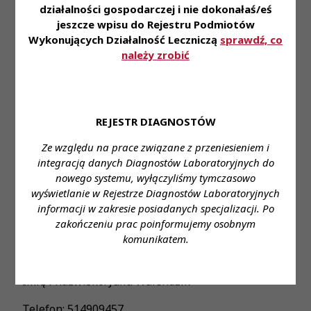
wzajemne wsparcie. • Możliwość rozwoju i
działalności gospodarczej i nie dokonałaś/eś
podnoszenia kwalifikacji w segmencie medycyny
jeszcze wpisu do Rejestru Podmiotów
regeneracyjnej. • Pracę dwuzmianową w godzinach
Wykonujących Działalność Leczniczą
sprawdź, co
07:30-15:05, 11:30-19:00
należy zrobić
Miejsce zatrudnienia: Warszawa , ul. Działkowa 85
Wymagane wykształcenie: Wyższe kierunkowe
REJESTR DIAGNOSTÓW
Proponowane wynagrodzenie: od 8 345 brutto do 9
Ze względu na prace związane z przeniesieniem i
000 brutto
integracją danych Diagnostów Laboratoryjnych do
nowego systemu, wyłączyliśmy tymczasowo
Forma zatrudnienia: umowa o pracę
wyświetlanie w Rejestrze Diagnostów Laboratoryjnych
informacji w zakresie posiadanych specjalizacji. Po
Wymiar czasu pracy: 1,00
zakończeniu prac poinformujemy osobnym
Dane do kontaktu: Stanowisko: Młodszy Asystent
komunikatem.
Diagnostyki Laboratoryjnej (m/f)
Imię i nazwisko: Julia Walendzik
Telefon: 514909457