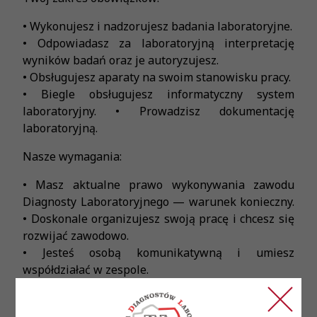
• Wykonujesz i nadzorujesz badania laboratoryjne.
• Odpowiadasz za laboratoryjną interpretację
wyników badań oraz je autoryzujesz.
• Obsługujesz aparaty na swoim stanowisku pracy.
• Biegle obsługujesz informatyczny system
laboratoryjny. • Prowadzisz dokumentację
laboratoryjną.
Nasze wymagania:
• Masz aktualne prawo wykonywania zawodu
Diagnosty Laboratoryjnego — warunek konieczny.
• Doskonale organizujesz swoją pracę i chcesz się
rozwijać zawodowo.
• Jesteś osobą komunikatywną i umiesz
współdziałać w zespole.
Oferujemy: