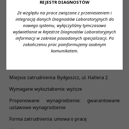
w maratonach, półmaratonach czy Runmageddonie
REJESTR DIAGNOSTÓW
na terenie całej Polski. • Oferujemy wsparcie
Ze względu na prace związane z przeniesieniem i
finansowe z ZFŚS w trudnych sytuacjach życiowych.
integracją danych Diagnostów Laboratoryjnych do
• Bierzemy udział w rekrutacjach wewnętrznych i
nowego systemu, wyłączyliśmy tymczasowo
programie poleceń z nagrodami finansowymi.
wyświetlanie w Rejestrze Diagnostów Laboratoryjnych
informacji w zakresie posiadanych specjalizacji. Po
Zapraszamy do aplikowania za pośrednictwem
zakończeniu prac poinformujemy osobnym
formularza
komunikatem.
https://system.erecruiter.pl/FormTemplates/Recruitme
WebID=da96192ead974d75b4652cc67c0b7b6c
Miejsce zatrudnienia: Bydgoszcz, ul. Hallera 2
Wymagane wykształcenie: wyższe
Proponowane wynagrodzenie: gwarantowane
ustawowe wynagrodzenie
Forma zatrudnienia: umowa o pracę