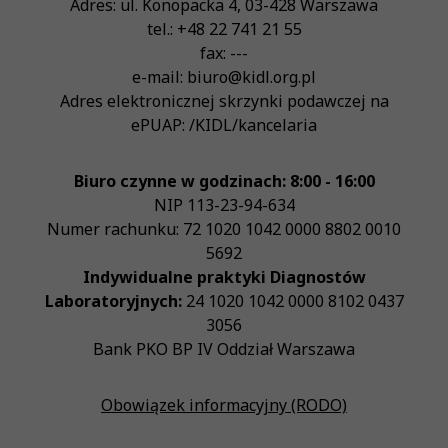
Adres:
ul. Konopacka 4
,
03-428
Warszawa
tel.:
+48 22 741 21 55
fax:
---
e-mail:
biuro@kidl.org.pl
Adres elektronicznej skrzynki podawczej na
ePUAP:
/KIDL/kancelaria
Biuro czynne w godzinach: 8:00 - 16:00
NIP
113-23-94-634
Numer rachunku: 72 1020 1042 0000 8802 0010
5692
Indywidualne praktyki Diagnostów
Laboratoryjnych:
24 1020 1042 0000 8102 0437
3056
Bank PKO BP IV Oddział Warszawa
Obowiązek informacyjny (RODO)