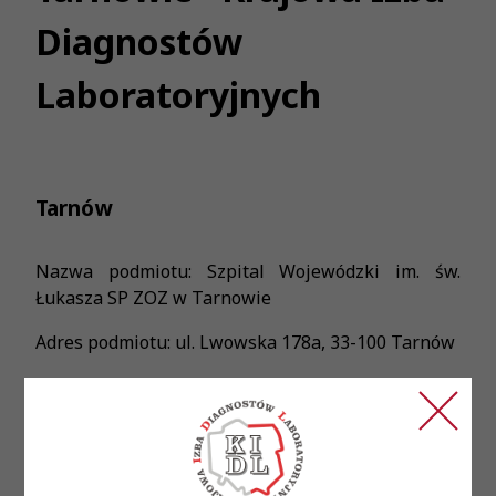
Diagnostów
Laboratoryjnych
Tarnów
Nazwa podmiotu: Szpital Wojewódzki im. św.
Łukasza SP ZOZ w Tarnowie
Adres podmiotu: ul. Lwowska 178a, 33-100 Tarnów
Treść ogłoszenia:
• Aktualne PWZDL • Tegoroczni absolwenci
analityki medycznej mile widziani •
Zaangażowanie w wykonywane obowiązki •