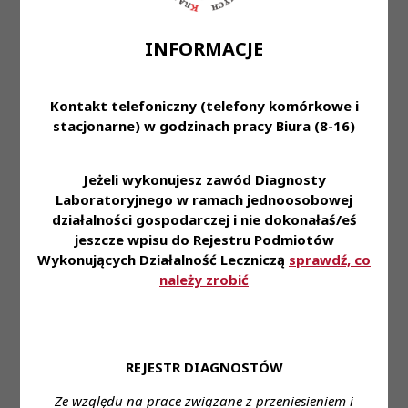
Odpowiedzialność, umiejętność pracy w zespole,
dobra organizacja pracy własnej • Szybkie
INFORMACJE
podejmowanie decyzji w sytuacjach nagłych
Miejsce zatrudnienia: Szpital Wojewódzki im. św.
Kontakt telefoniczny (telefony komórkowe i
Łukasza SP ZOZ w Tarnowie - Dział Diagnostyki
stacjonarne) w godzinach pracy Biura (8-16)
Laboratoryjnej
Wymagane wykształcenie: wyższe kierunkowe
Jeżeli wykonujesz zawód Diagnosty
Laboratoryjnego w ramach jednoosobowej
Proponowane wynagrodzenie: zgodnie z ustawą
działalności gospodarczej i nie dokonałaś/eś
jeszcze wpisu do Rejestru Podmiotów
Forma zatrudnienia: umowa o pracę
Wykonujących Działalność Leczniczą
sprawdź, co
należy zrobić
Wymiar czasu pracy: pełny etat
Dane do kontaktu: Stanowisko: Diagnosta
laboratoryjny
REJESTR DIAGNOSTÓW
Imię i nazwisko: Małgorzata Mietelska
Ze względu na prace związane z przeniesieniem i