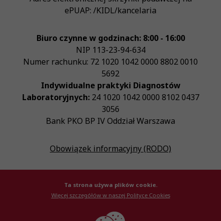
ePUAP:
/KIDL/kancelaria
Biuro czynne w godzinach: 8:00 - 16:00
NIP
113-23-94-634
Numer rachunku: 72 1020 1042 0000 8802 0010
5692
Indywidualne praktyki Diagnostów
Laboratoryjnych:
24 1020 1042 0000 8102 0437
3056
Bank PKO BP IV Oddział Warszawa
Obowiązek informacyjny (RODO)
Ta strona używa plików cookie.
Więcej szczegółów w naszej Polityce Cookies
© Krajowa Izba Diagnostów Laboratoryjnych 2026