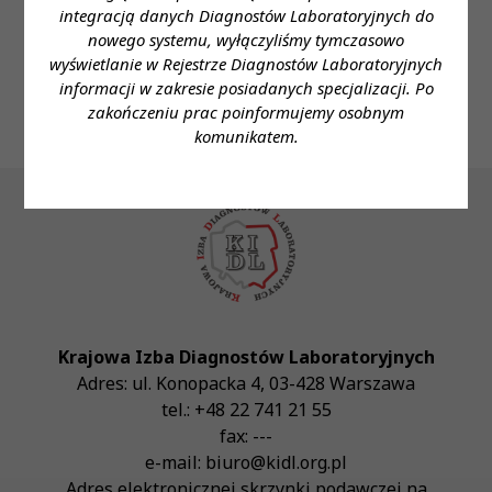
Telefon: 14 6315204
integracją danych Diagnostów Laboratoryjnych do
nowego systemu, wyłączyliśmy tymczasowo
e- mail: kadry@lukasz.med.pl
wyświetlanie w Rejestrze Diagnostów Laboratoryjnych
informacji w zakresie posiadanych specjalizacji. Po
zakończeniu prac poinformujemy osobnym
komunikatem.
Krajowa Izba Diagnostów Laboratoryjnych
Adres:
ul. Konopacka 4
,
03-428
Warszawa
tel.:
+48 22 741 21 55
fax:
---
e-mail:
biuro@kidl.org.pl
Adres elektronicznej skrzynki podawczej na